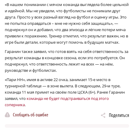
«В нашем понимании с мячом команда выглядела более цельной
и идейной. Мы не увидели, что футболисты не понимали друг
друга. Просто у всех разный взгляд на футбол и оценку игры. Это
не попытка оправдаться – мне не нужно себя защищать», —
подчеркнул он и добавил, что два эпизода и лёгкие потери мяча
привели к поражению. Тренер отметил, что результат важен, но в
игре были детали, которые могут помочь в будущих матчах.
Гаранин также заявил, что готов взять на себя ответственность за
результат команды в концовке сезона, если это потребуется. Он
подчеркнул, что ответственность лежит на всех — на нём,
руководстве и футболистах.
«Пари НН», имея в активе 22 очка, занимает 15‑е место в
турнирной таблице — в зоне вылета. В следующем, 29‑м туре,
команда 11 мая примет на своём поле ЦСКА (6+). Ранее Гаранин
заявил, что
команда не будет подстраиваться под этого
соперника
.
Сообщить об ошибке
Поделиться