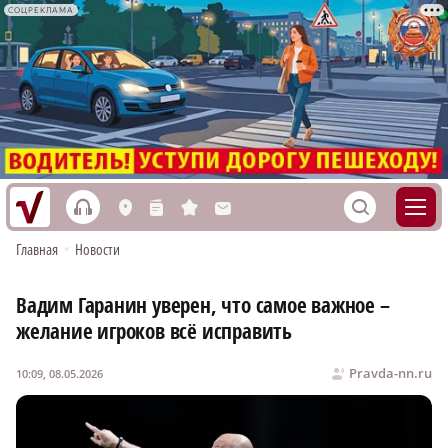
СОЦРЕКЛАМА
h
S
L
n
s
M
Главная
•
Новости
Вадим Гаранин уверен, что самое важное –
желание игроков всё исправить
Pravda-nn.ru
10:09, 08.05.2026