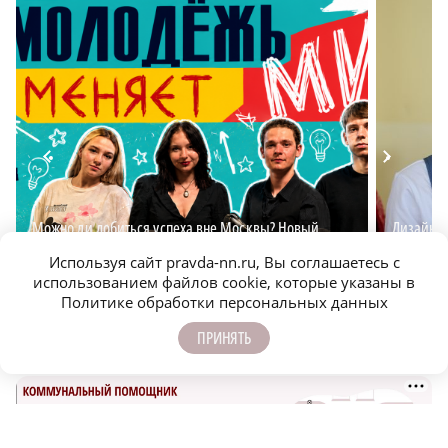
Можно ли добиться успеха вне Москвы? Новый
Дизайнер
подкаст для молодёжи
удобной 
Используя сайт pravda-nn.ru, Вы соглашаетесь с
использованием файлов cookie, которые указаны в
Политике обработки персональных данных
ПРИНЯТЬ