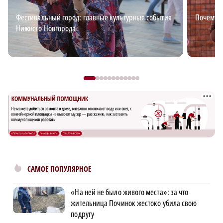
Фестивальный город: главные культурные события
Почему в
Нижнего Новгорода
САМОЕ ПОПУЛЯРНОЕ
«На ней не было живого места»: за что
жительница Починок жестоко убила свою
подругу