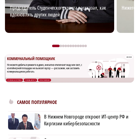
Председатель Студенческого совета рассказал, как
Нижегор
вдохновлять других людей
САМОЕ ПОПУЛЯРНОЕ
В Нижнем Новгороде откроют ИТ-центр РФ и
Киргизии кибербезопасности