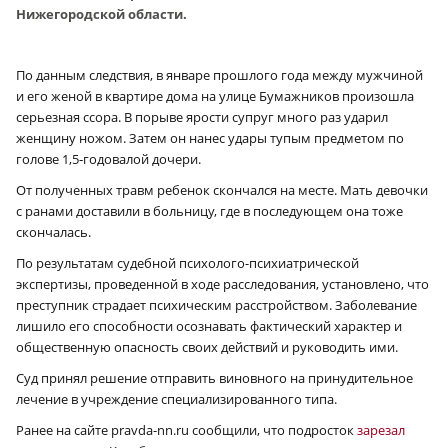
Нижегородской области.
По данным следствия, в январе прошлого года между мужчиной
и его женой в квартире дома на улице Бумажников произошла
серьезная ссора. В порыве ярости супруг много раз ударил
женщину ножом. Затем он нанес удары тупым предметом по
голове 1,5‑годовалой дочери.
От полученных травм ребенок скончался на месте. Мать девочки
с ранами доставили в больницу, где в последующем она тоже
скончалась.
По результатам судебной психолого-психиатрической
экспертизы, проведенной в ходе расследования, установлено, что
преступник страдает психическим расстройством. Заболевание
лишило его способности осознавать фактический характер и
общественную опасность своих действий и руководить ими.
Суд принял решение отправить виновного на принудительное
лечение в учреждение специализированного типа.
Ранее на сайте pravda-nn.ru сообщили, что подросток
зарезал