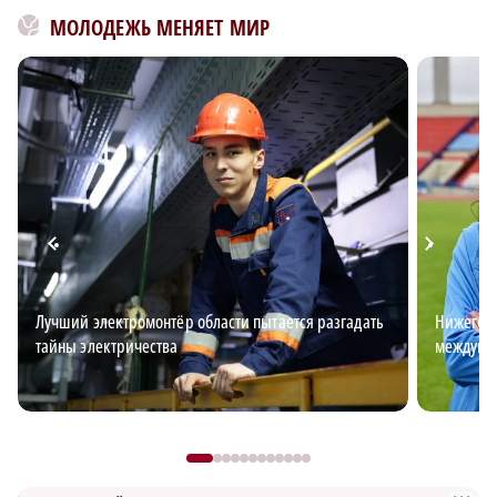
МОЛОДЕЖЬ МЕНЯЕТ МИР
Лучший электромонтёр области пытается разгадать
Нижегоро
тайны электричества
междуна