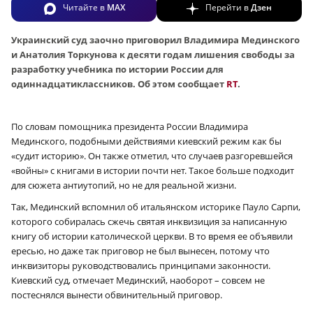
Читайте в
MAX
Перейти в
Дзен
Украинский суд заочно приговорил Владимира Мединского
и Анатолия Торкунова к десяти годам лишения свободы за
разработку учебника по истории России для
одиннадцатиклассников. Об этом сообщает
RT
.
По словам
помощника президента России Владимира
Мединского, подобными действиями киевский режим как бы
«судит историю». Он также отметил, что случаев разгоревшейся
«войны»
с книгами в истории почти нет. Такое больше подходит
для сюжета антиутопий, но не для реальной жизни.
Так, Мединский вспомнил об итальянском историке Пауло Сарпи,
которого собиралась сжечь святая инквизиция за написанную
книгу об истории католической церкви. В то время ее объявили
ересью, но даже так приговор не был вынесен, потому что
инквизиторы руководствовались принципами законности.
Киевский суд, отмечает Мединский, наоборот – совсем не
постеснялся вынести обвинительный приговор.