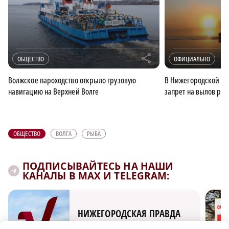
r
ОБЩЕСТВО
ОФИЦИАЛЬНО
Волжское пароходство открыло грузовую
В Нижегородской об
навигацию на Верхней Волге
запрет на вылов ры
ОБЩЕСТВО
ВОЛГА
РЫБА
ПОДПИСЫВАЙТЕСЬ НА НАШИ
КАНАЛЫ В MAX И TELEGRAM:
НИЖЕГОРОДСКАЯ ПРАВДА
Быстро, честно, точно. И ничего лишнего