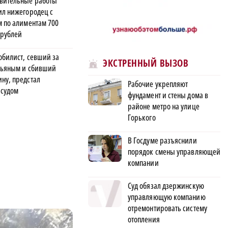
вительные работы
ил нижегородец с
м по алиментам 700
 рублей
обилист, севший за
ЭКСТРЕННЫЙ ВЫЗОВ
пьяным и сбивший
ну, предстал
Рабочие укрепляют
 судом
фундамент и стены дома в
районе метро на улице
Горького
В Госдуме разъяснили
порядок смены управляющей
компании
Суд обязал дзержинскую
управляющую компанию
отремонтировать систему
отопления