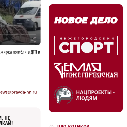
r
ажирка погибли в ДТП в
НАЦПРОЕКТЫ -
news@pravda-nn.ru
ЛЮДЯМ
, НЕ
ЛКАЙ!
ПРО КОТИКОВ