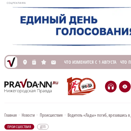
СОЦРЕКЛАМА
ЧТО ИЗМЕНИТСЯ С 1 АВГУСТА
ЧТО 
L
n
s
M
H
e
Главная
•
Новости
•
Происшествия
•
Водитель «Лады» погиб, врезавшись в 
ПРОИСШЕСТВИЯ
ДТП