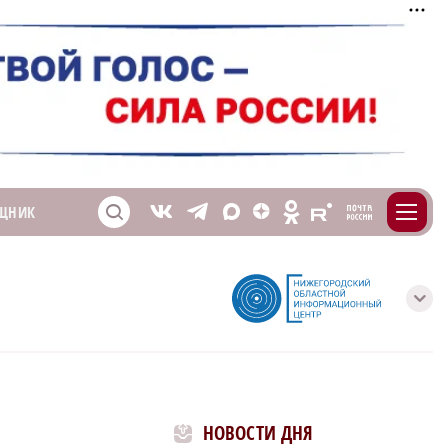
m
T
O
ЩНИК
Z
X
E
S
V
с
НОВОСТИ ДНЯ