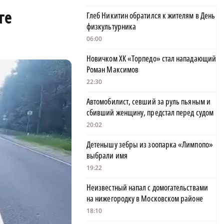
ге
Глеб Никитин обратился к жителям в День
физкультурника
06:00
Новичком ХК «Торпедо» стал нападающий
Роман Максимов
22:30
Автомобилист, севший за руль пьяным и
сбивший женщину, предстал перед судом
20:02
Детенышу зебры из зоопарка «Лимпопо»
выбрали имя
19:22
Неизвестный напал с домогательствами
на нижегородку в Московском районе
18:10