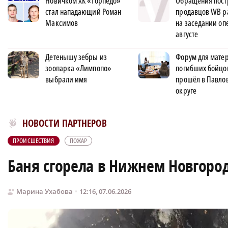
Новичком ХК «Торпедо»
Обращения пос
стал нападающий Роман
продавцов WB р
Максимов
на заседании оп
августе
Детенышу зебры из
Форум для матер
зоопарка «Лимпопо»
погибших бойцо
выбрали имя
прошёл в Павло
округе
Новости МирТесен
НОВОСТИ ПАРТНЕРОВ
ПРОИСШЕСТВИЯ
ПОЖАР
Баня сгорела в Нижнем Новгород
Марина Ухабова
12:16, 07.06.2026