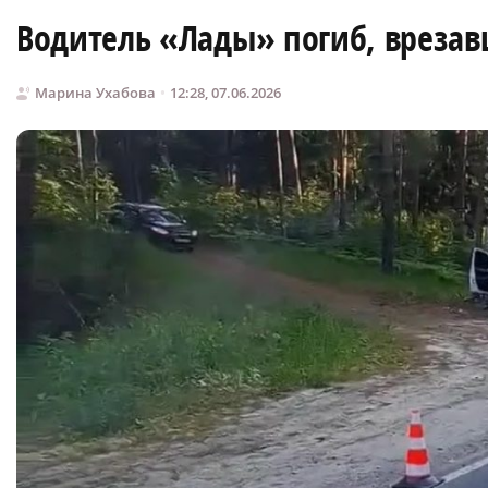
Водитель «Лады» погиб, врезавш
Марина Ухабова
12:28, 07.06.2026