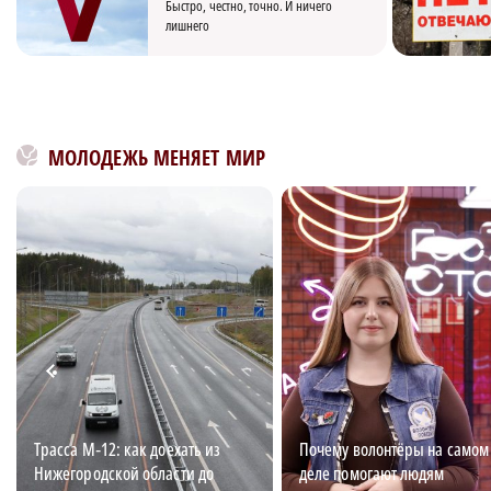
Быстро, честно, точно. И ничего
лишнего
МОЛОДЕЖЬ МЕНЯЕТ МИР
Трасса М‑12: как доехать из
Почему волонтёры на самом
Нижегородской области до
деле помогают людям