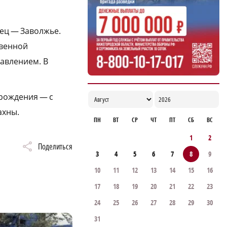
дец — Заволжье.
твенной
равлением. В
 рождения — с
ахны.
ПН
ВТ
СР
ЧТ
ПТ
СБ
ВС
1
2
Поделиться
3
4
5
6
7
8
9
10
11
12
13
14
15
16
17
18
19
20
21
22
23
24
25
26
27
28
29
30
31