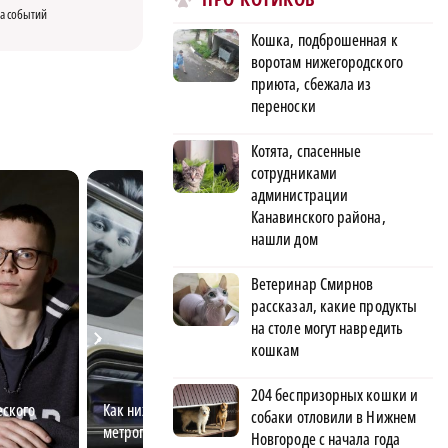
а событий
Кошка, подброшенная к
воротам нижегородского
приюта, сбежала из
переноски
Котята, спасенные
сотрудниками
администрации
Канавинского района,
нашли дом
Ветеринар Смирнов
рассказал, какие продукты
на столе могут навредить
кошкам
204 беспризорных кошки и
еского
Как нижегородский
Художница-диза
собаки отловили в Нижнем
метрополитен стал модным
рассказала, как
Новгороде с начала года