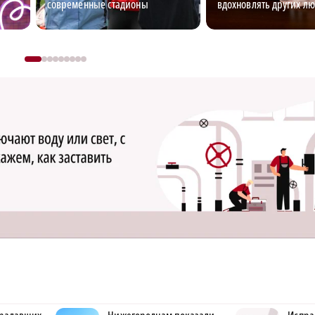
современные стадионы
вдохновлять других л