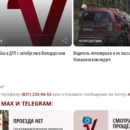
r
ИЯ
ПРОИСШЕСТВИЯ
ла в ДТП с автобусом в Володарском
Водитель легковушки и ее пасс
Навашинском округе
я?
о телефону
(831) 233-94-53
или отправьте сообщение на почту
MAX И TELEGRAM:
СМОТРИ
ПРОЕЗДА НЕТ
ПРОЩЁ
Где в Нижнем Новгороде перекрыто