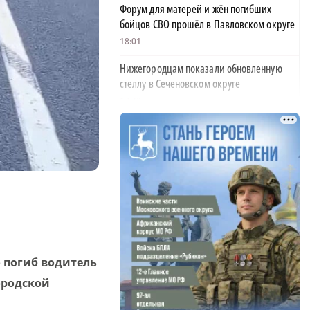
Форум для матерей и жён погибших
бойцов СВО прошёл в Павловском округе
18:01
Нижегородцам показали обновленную
стеллу в Сеченовском округе
17:43
Исправительные работы получил
нижегородец с долгом по алиментам 700
тысяч рублей
17:37
Обращения пострадавших продавцов WB
рассмотрят на заседании оперштаба в
августе
17:21
о погиб водитель
Нижегородская область вошла в число
ородской
лидеров научно-популярного туризма
17:10