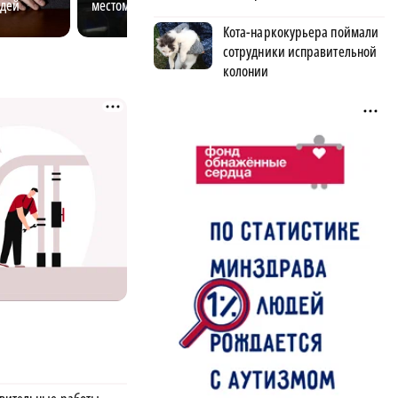
юдей
местом для молодёжи
фоне других
Кота-наркокурьера поймали
сотрудники исправительной
колонии