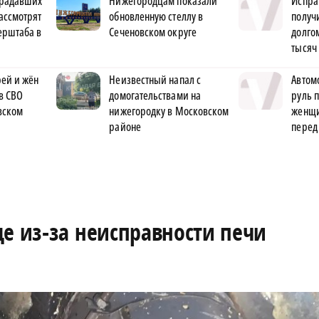
традавших
Нижегородцам показали
Испра
ассмотрят
обновленную стеллу в
получ
ерштаба в
Сеченовском округе
долго
тысяч
ей и жён
Неизвестный напал с
Автом
в СВО
домогательствами на
руль 
вском
нижегородку в Московском
женщи
районе
перед
е из-за неисправности печи