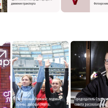
движение транспорта
Фотохроник
Спортивный Нижний: ледовые
Председатель Студенч
арены, дворцы спорта,
совета рассказал, как