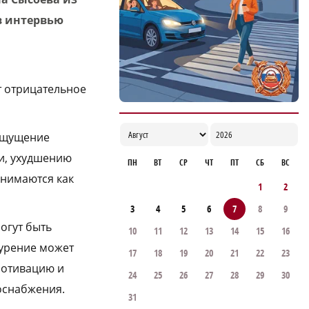
Росгвардии
в интервью
11:59
т отрицательное
 ощущение
и, ухудшению
ПН
ВТ
СР
ЧТ
ПТ
СБ
ВС
инимаются как
1
2
3
4
5
6
7
8
9
огут быть
10
11
12
13
14
15
16
курение может
17
18
19
20
21
22
23
мотивацию и
24
25
26
27
28
29
30
оснабжения.
31