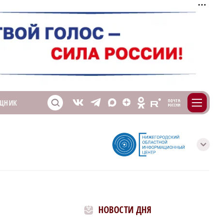
m
T
O
ЩНИК
Z
X
E
S
V
с
НОВОСТИ ДНЯ