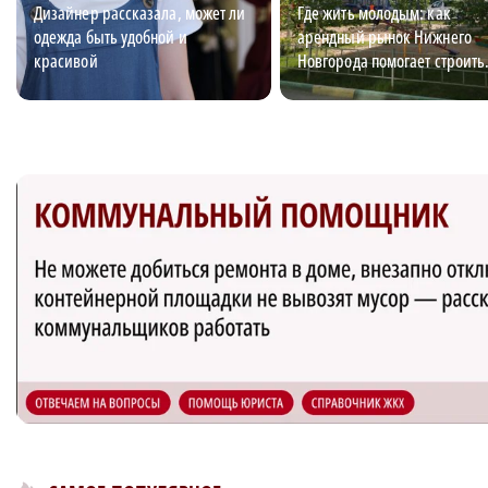
Дизайнер рассказала, может ли
Где жить молодым: как
одежда быть удобной и
арендный рынок Нижнего
красивой
Новгорода помогает строить
карьеру