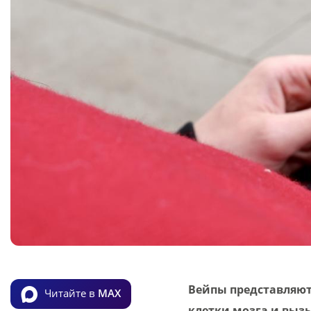
Вейпы представляют 
Читайте в
MAX
клетки мозга и выз