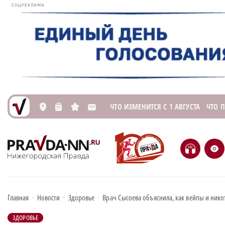
СОЦРЕКЛАМА
ЧТО ИЗМЕНИТСЯ С 1 АВГУСТА
ЧТО 
L
n
s
M
H
e
Главная
•
Новости
•
Здоровье
•
Врач Сысоева объяснила, как вейпы и нико
ЗДОРОВЬЕ