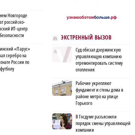
нем Новгороде
ют российско-
зский ИТ-центр
безопасности
ЭКСТРЕННЫЙ ВЫЗОВ
инский «Парус»
Суд обязал дзержинскую
вал серебро на
управляющую компанию
онате России по
отремонтировать систему
футболу
отопления
Рабочие укрепляют
фундамент и стены дома в
районе метро на улице
Горького
В Госдуме разъяснили
порядок смены управляющей
компании