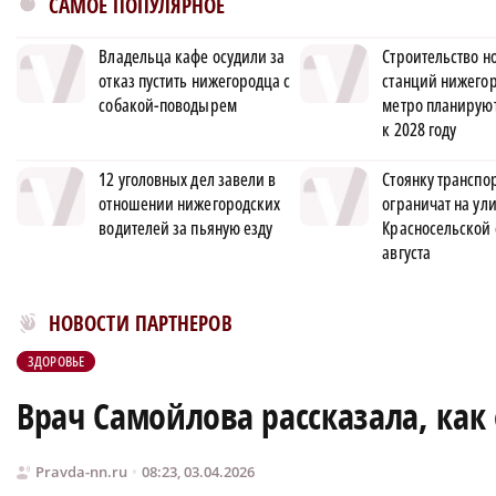
САМОЕ ПОПУЛЯРНОЕ
Владельца кафе осудили за
Строительство н
отказ пустить нижегородца с
станций нижего
собакой-поводырем
метро планируют
к 2028 году
12 уголовных дел завели в
Стоянку транспо
отношении нижегородских
ограничат на ул
водителей за пьяную езду
Красносельской 
августа
Новости МирТесен
НОВОСТИ ПАРТНЕРОВ
ЗДОРОВЬЕ
Врач Самойлова рассказала, как 
Pravda-nn.ru
08:23, 03.04.2026