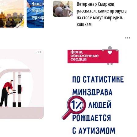
ект
Нижегородская бегунья стала
Почему волонтё
Ветеринар Смирнов
ир»
первой на международном
деле помогают 
рассказал, какие продукты
турнире
на столе могут навредить
кошкам