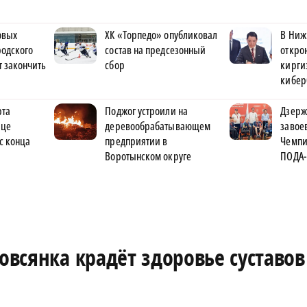
овых
ХК «Торпедо» опубликовал
В Ниж
родского
состав на предсезонный
откро
 закончить
сбор
кирги
кибер
рта
Поджог устроили на
Дзерж
ице
деревообрабатывающем
завое
с конца
предприятии в
Чемпи
Воротынском округе
ПОДА-
овсянка крадёт здоровье суставов