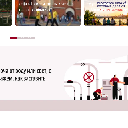
Лето в Нижнем: что ты знаешь о
Мультимедийный про
главных событиях?
«Молодежь меняет м