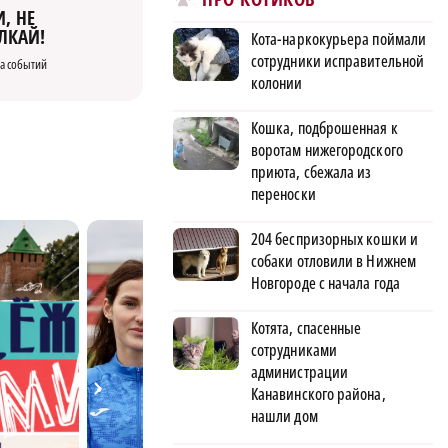
, НЕ
ЛКАЙ!
Кота-наркокурьера поймали
сотрудники исправительной
а событий
колонии
Кошка, подброшенная к
воротам нижегородского
приюта, сбежала из
переноски
204 беспризорных кошки и
собаки отловили в Нижнем
Новгороде с начала года
Котята, спасенные
сотрудниками
администрации
Канавинского района,
нашли дом