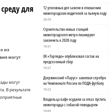
 среду для
12 уголовных дел завели в отношении
нижегородских водителей за пьяную езду
20:29
Строительство новых станций
нижегородского метро планируют
закончить к 2028 году
19:51
о из
ХК «Торпедо» опубликовал состав на
вия могут
предсезонный сбор
19:27
Дзержинский «Парус» завоевал серебро
ады могут
на Чемпионате России по ПОДА-футболу
а. В результате
19:22
агоприятные
Владельца кафе осудили за отказ пустить
нижегородца с собакой-поводырем
19:05