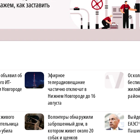
 объявил об
Эфирное
Оскол
го ИТ-
телерадиовещание
беспи
м Новгороде
частично отключат в
жилой
Нижнем Новгороде до 16
район
августа
 живого
Волонтеры обнаружили
Выйде
жительница
заброшенный дом, в
ЕАЭС?
 убила
котором живет около 20
Пашин
собак и щенков