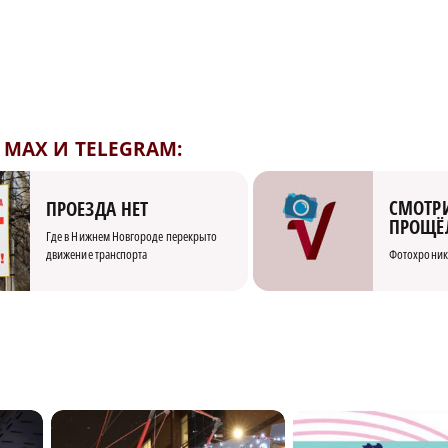
MAX И TELEGRAM:
СМОТРИ
ПРОЕЗДА НЕТ
ПРОЩЁ
Где в Нижнем Новгороде перекрыто
движение транспорта
Фотохроник