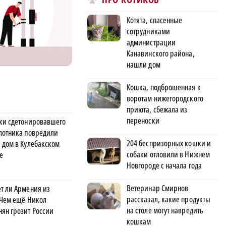
Котята, спасенные
сотрудниками
администрации
Канавинского района,
нашли дом
Кошка, подброшенная к
воротам нижегородского
приюта, сбежала из
переноски
ки сдетонировавшего
лотника повредили
204 беспризорных кошки и
 дом в Кулебакском
собаки отловили в Нижнем
е
Новгороде с начала года
Ветеринар Смирнов
т ли Армения из
рассказал, какие продукты
 Чем ещё Никол
на столе могут навредить
ян грозит России
кошкам