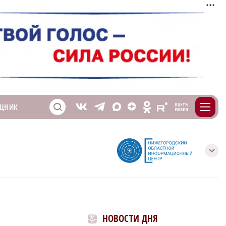
m
T
O
ЩНИК
Z
X
E
S
V
с
НОВОСТИ ДНЯ