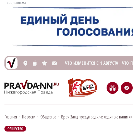
СОЦРЕКЛАМА
ЧТО ИЗМЕНИТСЯ С 1 АВГУСТА
ЧТО 
L
n
s
M
H
e
Главная
•
Новости
•
Общество
•
Врач Заяц предупредила: ледяные напитки 
ОБЩЕСТВО