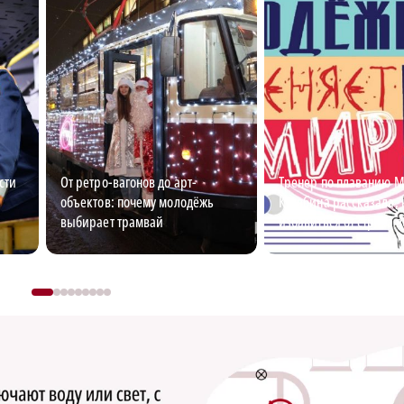
сти
От ретро-вагонов до арт-
Тренер по плаванию 
объектов: почему молодёжь
Кулябина рассказала, 
выбирает трамвай
избавиться от страха 