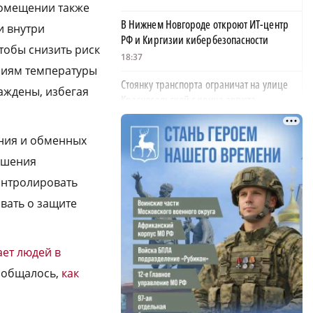
помещении также
В Нижнем Новгороде откроют ИТ-центр
и внутри
РФ и Киргизии кибербезопасности
тобы снизить риск
18:37
ениям температуры
Стоянку транспорта ограничат на улице
аждены, избегая
Красносельской с конца августа
18:37
ения и обменных
Волонтеры обнаружили заброшенный
дом, в котором живет около 20 собак и
ушения
щенков
онтролировать
×
18:02
вать о защите
В Нижегородской области наградили
более 40 организаций к Дню строителя
ет людей в
17:57
сообщалось,
как
Садыр Жапаров и Глеб Никитин провели
рабочую встречу в Киргизии
17:38