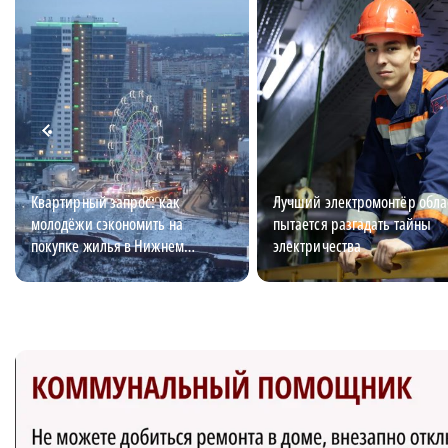
Квартирный запрос: как
Лучший электромонтёр обла
молодёжи сэкономить на
пытается разгадать тайны
покупке жилья в Нижнем
электричества
Новгороде