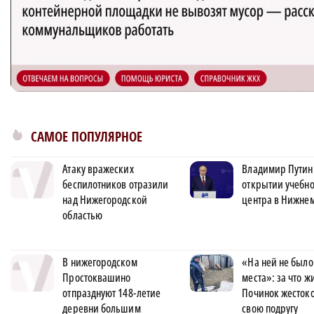
САМОЕ ПОПУЛЯРНОЕ
Атаку вражеских
Владимир Путин
беспилотников отразили
открытии учебно
над Нижегородской
центра в Нижне
областью
В нижегородском
«На ней не было
Простоквашино
места»: за что 
отпразднуют 148-летие
Починок жестоко
деревни большим
свою подругу