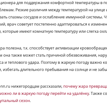
ционера для поддержания комфортной температуры в 
блемам. Резкие различия между температурой на улице 
ать спазмы сосудов и ослабление иммунной системы. Ч
ий, врач советует постепенно адаптироваться к измен
и, которые имеют комнатную температуру или слегка охл
ара полезна, т.к. способствует активизации кровообращ
ом она также может стать причиной обезвоживания, нар
са и теплового удара. Поэтому в жаркую погоду важно к
, избегать длительного пребывания на солнце и не забы
a-nn.ru нижегородцам рассказали,
почему жара превраща
можно ли в жаркую погоду перейти на удалёнку
. Также 
купальный сезон
.