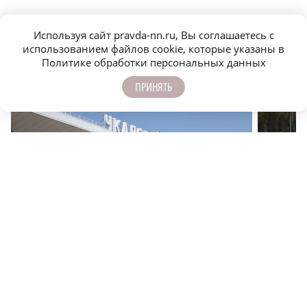
Используя сайт pravda-nn.ru, Вы соглашаетесь с
использованием файлов cookie, которые указаны в
МОЛОДЕЖЬ МЕНЯЕТ МИР
Политике обработки персональных данных
ПРИНЯТЬ
Куда можно улететь из аэропорта Нижнего
Трасса М
Новгорода
до Москв