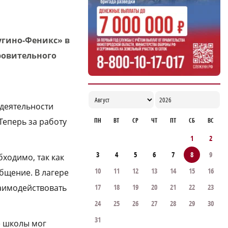
угино-Феникс» в
ровительного
 деятельности
ПН
ВТ
СР
ЧТ
ПТ
СБ
ВС
Теперь за работу
1
2
3
4
5
6
7
8
9
ходимо, так как
10
11
12
13
14
15
16
бщение. В лагере
17
18
19
20
21
22
23
заимодействовать
24
25
26
27
28
29
30
31
е школы мог