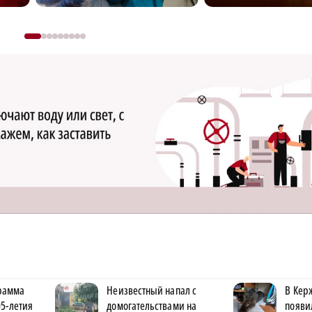
рамма
Неизвестный напал с
В Кер
5-летия
домогательствами на
появи