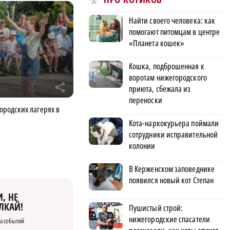
Найти своего человека: как
помогают питомцам в центре
«Планета кошек»
Кошка, подброшенная к
воротам нижегородского
r
приюта, сбежала из
переноски
городских лагерях в
Кота-наркокурьера поймали
сотрудники исправительной
колонии
В Керженском заповеднике
появился новый кот Степан
, НЕ
ЛКАЙ!
Пушистый строй:
нижегородские спасатели
а событий