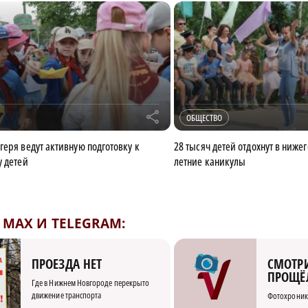
r
ОБЩЕСТВО
геря ведут активную подготовку к
28 тысяч детей отдохнут в ниже
у детей
летние каникулы
MAX И TELEGRAM:
СМОТРИ
ПРОЕЗДА НЕТ
ПРОЩЁ
Где в Нижнем Новгороде перекрыто
движение транспорта
Фотохроник