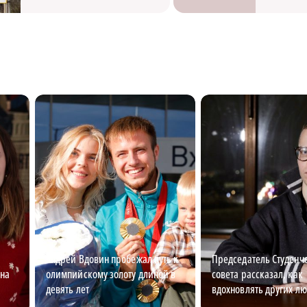
Андрей Вдовин пробежал путь к
Председатель Студенч
 на
олимпийскому золоту длиной в
совета рассказал, как
девять лет
вдохновлять других л