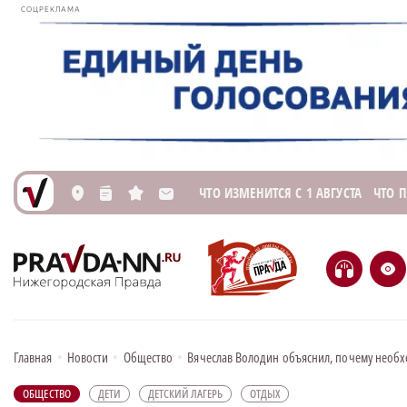
СОЦРЕКЛАМА
ЧТО ИЗМЕНИТСЯ С 1 АВГУСТА
ЧТО 
L
n
s
M
H
e
Главная
•
Новости
•
Общество
•
Вячеслав Володин объяснил, почему необх
ОБЩЕСТВО
ДЕТИ
ДЕТСКИЙ ЛАГЕРЬ
ОТДЫХ