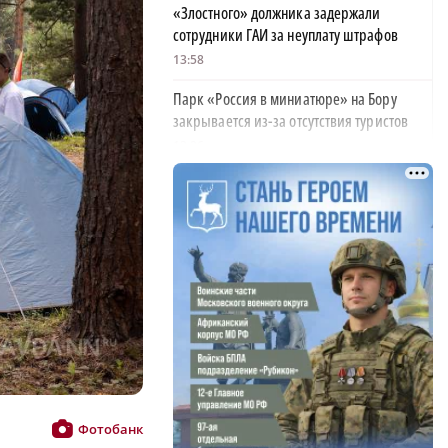
«Злостного» должника задержали
сотрудники ГАИ за неуплату штрафов
13:58
Парк «Россия в миниатюре» на Бору
закрывается из-за отсутствия туристов
13:26
Найти своего человека: как помогают
питомцам в центре «Планета кошек»
13:00
У нижегородских абитуриентов стали
×
популярны инженерные направления
12:48
Как помощь людям стала главным делом
жизни для нижегородской студентки
12:47
Фотобанк