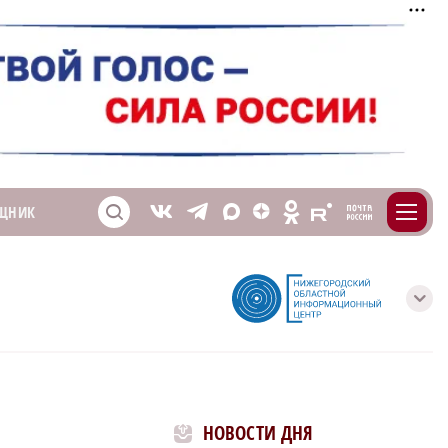
m
T
O
ЩНИК
Z
X
E
S
V
с
НОВОСТИ ДНЯ