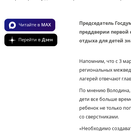
Председатель Госду
Читайте в
MAX
преддверии первой 
Перейти в
Дзен
отдыха для детей зн
Напомним, что с 3 ма
региональных межведо
лагерей отвечают гла
По мнению Володина, 
дети все больше врем
ребенок не только по
со сверстниками.
«Необходимо создават