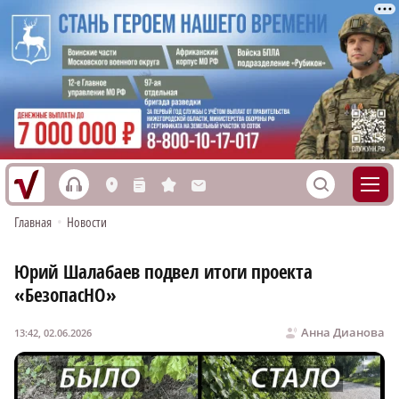
h
S
L
n
s
M
Главная
•
Новости
Юрий Шалабаев подвел итоги проекта
«БезопасНО»
Анна Дианова
13:42, 02.06.2026