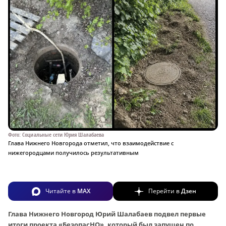
Фото: Социальные сети Юрия Шалабаева
Глава Нижнего Новгорода отметил, что взаимодействие с
нижегородцами получилось результативным
Читайте в
MAX
Перейти в
Дзен
Глава Нижнего Новгород Юрий Шалабаев подвел первые
итоги проекта «БезопасНО», который был запущен по