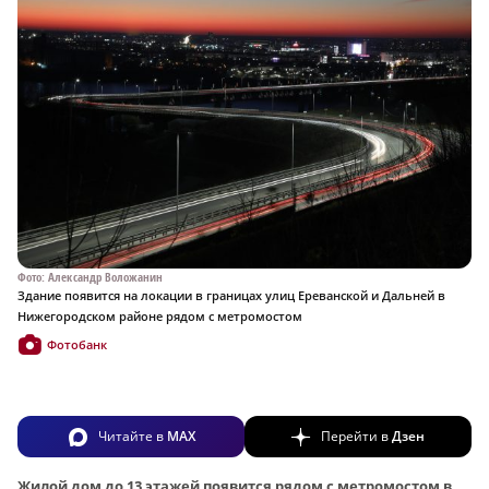
Фото: Александр Воложанин
Здание появится на локации в границах улиц Ереванской и Дальней в
Нижегородском районе рядом с метромостом
Фотобанк
Читайте в
MAX
Перейти в
Дзен
Жилой дом до 13 этажей появится рядом с метромостом в