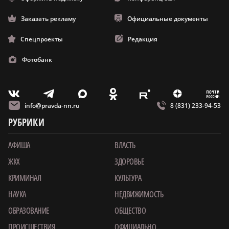
Заказать рекламу
Официальные документы
Спецпроекты
Редакция
Фотобанк
m
T
O
Z
X
E
V
info@pravda-nn.ru
8 (831) 233-94-53
РУБРИКИ
АФИША
ВЛАСТЬ
ЖКХ
ЗДОРОВЬЕ
КРИМИНАЛ
КУЛЬТУРА
НАУКА
НЕДВИЖИМОСТЬ
ОБРАЗОВАНИЕ
ОБЩЕСТВО
ПРОИСШЕСТВИЯ
ОФИЦИАЛЬНО