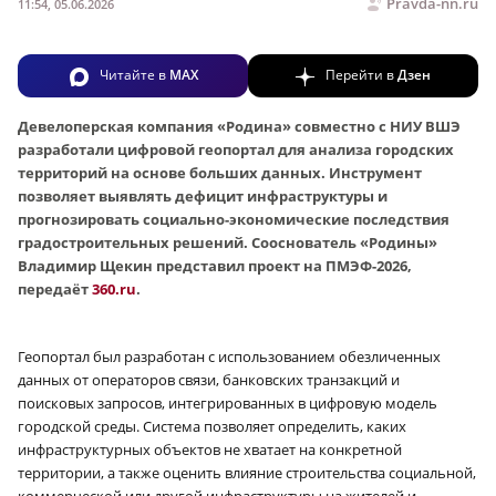
Pravda-nn.ru
11:54, 05.06.2026
Читайте в
MAX
Перейти в
Дзен
Девелоперская компания «Родина» совместно с НИУ ВШЭ
разработали цифровой геопортал для анализа городских
территорий на основе больших данных. Инструмент
позволяет выявлять дефицит инфраструктуры и
прогнозировать социально-экономические последствия
градостроительных решений. Сооснователь «Родины»
Владимир Щекин представил проект на ПМЭФ-2026,
передаёт
360.ru
.
Геопортал был разработан с использованием обезличенных
данных от операторов связи, банковских транзакций и
поисковых запросов, интегрированных в цифровую модель
городской среды. Система позволяет определить, каких
инфраструктурных объектов не хватает на конкретной
территории, а также оценить влияние строительства социальной,
коммерческой или другой инфраструктуры на жителей и