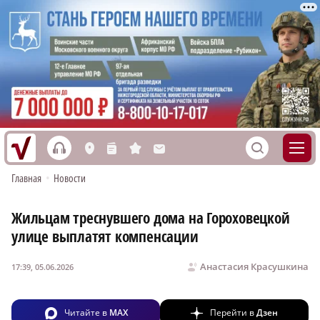
h
S
L
n
s
M
Главная
•
Новости
Жильцам треснувшего дома на Гороховецкой
улице выплатят компенсации
Анастасия Красушкина
17:39, 05.06.2026
Читайте в
MAX
Перейти в
Дзен