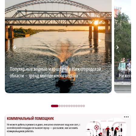
Популярные водные маршруты в Нижегородской
Культурн
области – тренд молодежного отдыха
Нижегоро