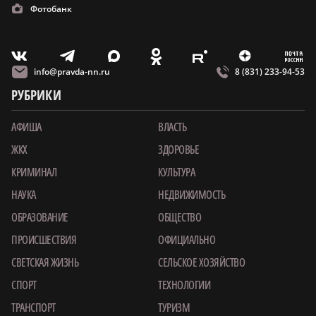
Фотобанк
m
T
O
Z
X
E
V
info@pravda-nn.ru
8 (831) 233-94-53
РУБРИКИ
АФИША
ВЛАСТЬ
ЖКХ
ЗДОРОВЬЕ
КРИМИНАЛ
КУЛЬТУРА
НАУКА
НЕДВИЖИМОСТЬ
ОБРАЗОВАНИЕ
ОБЩЕСТВО
ПРОИСШЕСТВИЯ
ОФИЦИАЛЬНО
СВЕТСКАЯ ЖИЗНЬ
СЕЛЬСКОЕ ХОЗЯЙСТВО
СПОРТ
ТЕХНОЛОГИИ
ТРАНСПОРТ
ТУРИЗМ