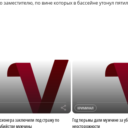
о заместителю, по вине которых в бассейне утонул пяти
r
КРИМИНАЛ
нсионера заключили под стражу по
Год тюрьмы дали мужчине за уб
 убийстве мужчины
неосторожности