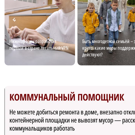
Нижегородец разработал
Быть многодетной семьёй – 
первый в стране легальный VPN
круто: какие меры поддерж
действуют?