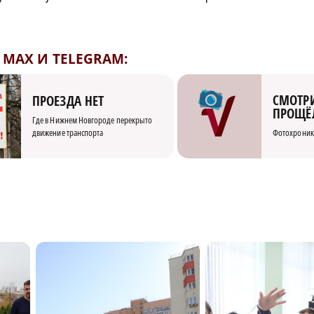
MAX И TELEGRAM:
СМОТРИ
ПРОЕЗДА НЕТ
ПРОЩЁ
Где в Нижнем Новгороде перекрыто
движение транспорта
Фотохроник