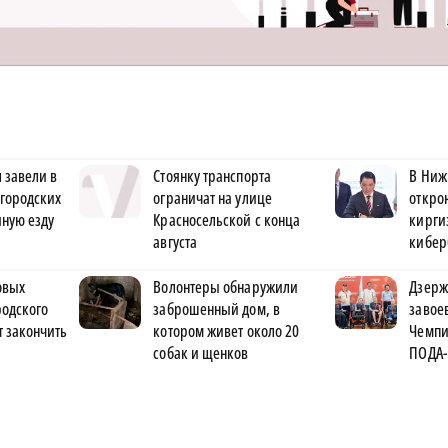
 завели в
Стоянку транспорта
В Ниж
городских
ограничат на улице
откро
яную езду
Красносельской с конца
кирги
августа
кибер
овых
Волонтеры обнаружили
Дзерж
родского
заброшенный дом, в
завое
 закончить
котором живет около 20
Чемпи
собак и щенков
ПОДА-