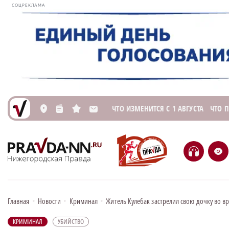
СОЦРЕКЛАМА
ЧТО ИЗМЕНИТСЯ С 1 АВГУСТА
ЧТО 
L
n
s
M
H
e
Главная
•
Новости
•
Криминал
•
Житель Кулебак застрелил свою дочку во в
КРИМИНАЛ
УБИЙСТВО