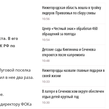
Нижегородская область вошла в тройку
лидеров Приволжья по сбору сливы
10:56
Центр «Честный знак» обработал 460
обращений за полгода
а. В его
10:54
К РФ по
Детские сады Княгинина и Сеченова
откроются после капремонта
10:48
Луговой поселка
Нижегородцы назвали главные подарки в
своей жизни
л в нее два раза.
10:33
В лагере в Сеченовском округе обеспечен
е.
отдых детей круглый год
10:30
директору ФОКа