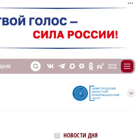
m
T
O
ЩНИК
Z
X
E
S
V
с
НОВОСТИ ДНЯ