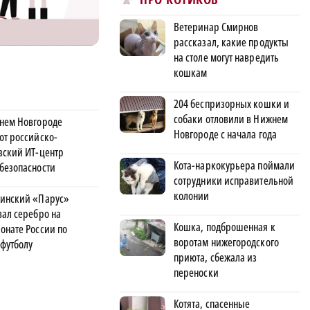
Ветеринар Смирнов
рассказал, какие продукты
на столе могут навредить
кошкам
204 беспризорных кошки и
собаки отловили в Нижнем
нем Новгороде
Новгороде с начала года
ют российско-
зский ИТ-центр
Кота-наркокурьера поймали
безопасности
сотрудники исправительной
колонии
инский «Парус»
вал серебро на
Кошка, подброшенная к
онате России по
воротам нижегородского
футболу
приюта, сбежала из
переноски
Котята, спасенные