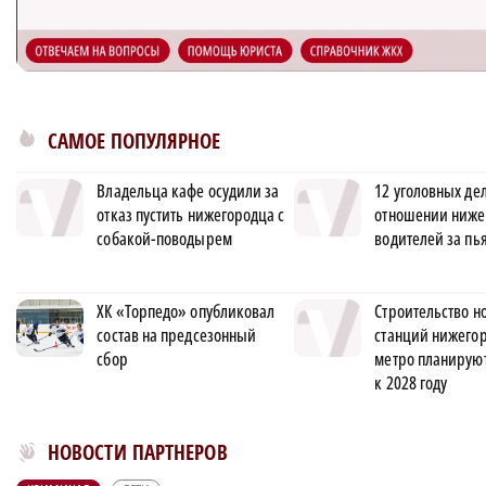
САМОЕ ПОПУЛЯРНОЕ
Владельца кафе осудили за
12 уголовных дел
отказ пустить нижегородца с
отношении ниже
собакой-поводырем
водителей за пь
ХК «Торпедо» опубликовал
Строительство н
состав на предсезонный
станций нижего
сбор
метро планируют
к 2028 году
Новости МирТесен
НОВОСТИ ПАРТНЕРОВ