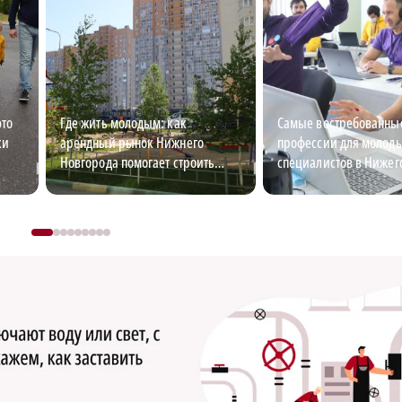
это
Где жить молодым: как
Самые востребованны
ки
арендный рынок Нижнего
профессии для молод
Новгорода помогает строить
специалистов в Нижег
карьеру
области