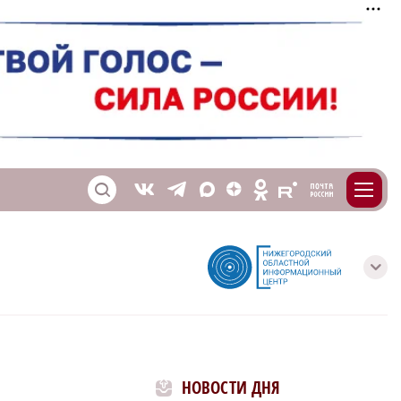
m
T
O
Z
X
E
S
V
с
НОВОСТИ ДНЯ