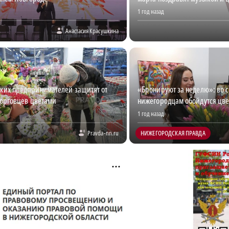
1 год назад
Анастасия Красушкина
ких предпринимателей защитят от
«Бронируют за неделю»: во 
торговцев цветами
нижегородцам обойдутся цве
1 год назад
Pravda-nn.ru
НИЖЕГОРОДСКАЯ ПРАВДА