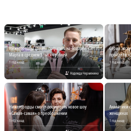
Нижегородцы готовы потратить на подарки к 8
Серия экску
Марта в среднем 5 тысяч рублей
пройдет в 
1 год назад
1 год назад
Надежда Черменина
Нижегородцы смогут посмотреть новое шоу
Аналитики с
«Самая-самая» о преображении
женщинах
1 год назад
1 год назад