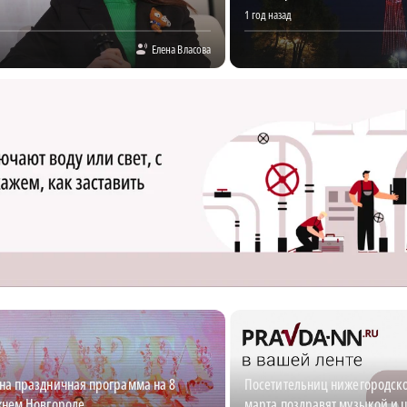
1 год назад
Елена Власова
на праздничная программа на 8
Посетительниц нижегородско
жнем Новгороде
марта поздравят музыкой и 