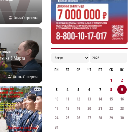
в Нижегородской области
17:05
Ольга Севрюгина
сколько
ты на 8 Марта
ПН
ВТ
СР
ЧТ
ПТ
СБ
ВС
Оксана Снегирева
1
2
3
4
5
6
7
8
9
10
11
12
13
14
15
16
17
18
19
20
21
22
23
24
25
26
27
28
29
30
31