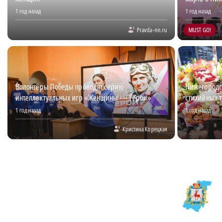
1 год назад
1 год назад
Pravda-nn.ru
MUST GO!
Волонтёры Победы проводят серию
Нижегородс
интеллектуальных игр «Женщины — Герои»
стихийных 
1 год назад
1 год назад
Кристина Корецкая