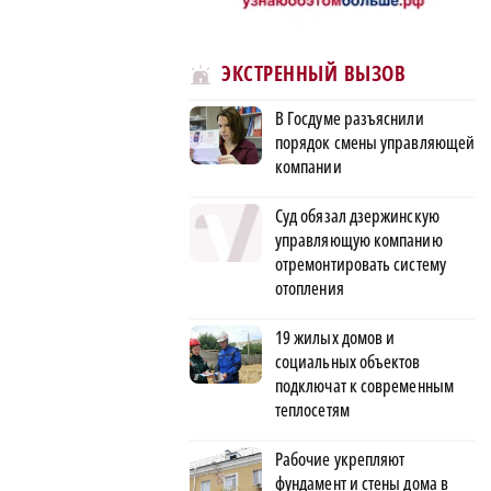
ЭКСТРЕННЫЙ ВЫЗОВ
В Госдуме разъяснили
порядок смены управляющей
компании
Суд обязал дзержинскую
управляющую компанию
отремонтировать систему
отопления
19 жилых домов и
социальных объектов
подключат к современным
теплосетям
Рабочие укрепляют
фундамент и стены дома в