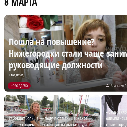
8 МАРТА
Пошла на повышение?
Нижегородки стали чаще зани
руководящие должности
1 год назад
НОВОЕ ДЕЛО
Анастасия П
«Самый слож
Работают больше — получают меньше: какое
олимпийска
место у современных женщин на рынке труда
с нижегоро