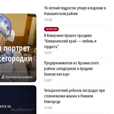
16-летний подросток утонул в водоеме в
Навашинском районе
14:28
ЭКСКЛЮЗИВ
В Ковернино прошел праздник
“Ковернинский край — любовь и
л портрет
гордость”
13:57
жегородки
Предпринимателя из Арзамасского
района заподозрили в продаже
банковских карт
Анастасия Красушкина
12:07
Четырехлетний ребенок пострадал при
столкновении машин в Нижнем
Новгороде
ется на
11:40