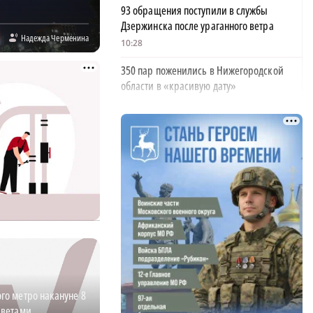
93 обращения поступили в службы
Дзержинска после ураганного ветра
Надежда Черменина
10:28
350 пар поженились в Нижегородской
области в «красивую дату»
10:05
Деревянное здание загорелось от удара
молнии в Борском районе
09:42
Глеб Никитин обратился к строителям в
День строителя
06:00
ФК «Нижний Новгород» одержал пятую
победу подряд
21:08
го метро накануне 8
цветами
Третий класс пожароопасности действует