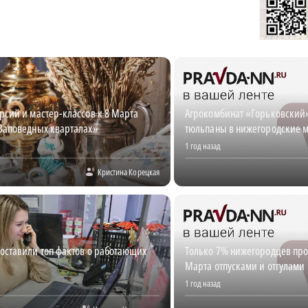
рсий и мастер-классов к 8 Марта
Агрокомбинат «Горьковский» 
«Заповедных кварталах»
тюльпаны в нижегородские 
1 год назад
Кристина Корецкая
оставили топ фактов о работающих
Только 7% нижегородцев прод
Марта отпусками и отгулами
1 год назад