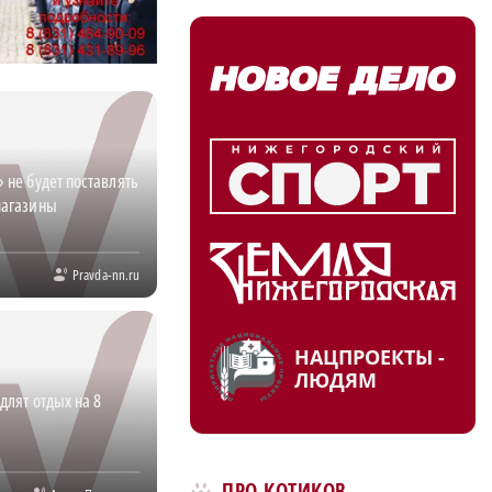
не будет поставлять
магазины
Pravda-nn.ru
НАЦПРОЕКТЫ -
ЛЮДЯМ
лят отдых на 8
ПРО КОТИКОВ