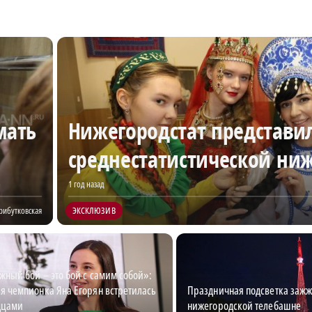
мать
Нижегородстат представи
среднестатистической ни
1 год назад
рибутковская
ЭКСКЛЮЗИВ
ный бой – это бой с самим собой»:
я чемпионка Яна Егорян встретилась
Праздничная подсветка зажж
дцами
нижегородской телебашне