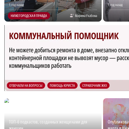
1 год назад
1 год назад
НИЖЕГОРОДСКАЯ ПРАВДА
Марина Ухабова
ТОП‑6 подкастов, созданных женщинами для
Опубликова
женщин
марта в Ни