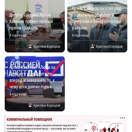
Артем Кавинов посетил ряд
Депутат Госдумы Артем
социальных объектов в
Кавинов провел личный
Уренском и Воскресенском
прием граждан
районах
4 года назад
4 года назад
Кристина Корецкая
Кристина Корецкая
Артем Кавинов: «Люди на
Донбассе хотят смотреть
вперед и завершить то, к
чему шли долгие годы»
4 года назад
Кристина Корецкая