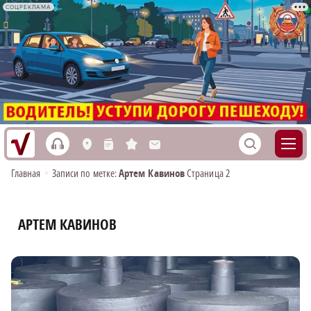
СОЦРЕКЛАМА
h
S
L
n
s
M
Главная
•
Записи по метке:
Артем Кавинов
Страница 2
АРТЕМ КАВИНОВ