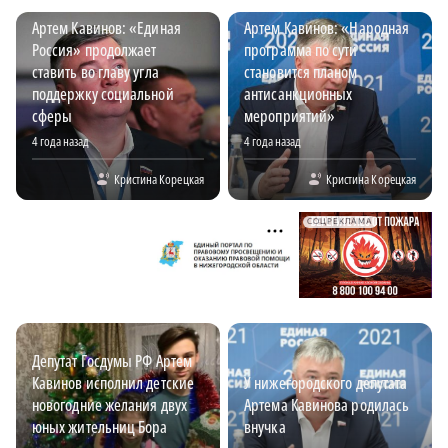
Артем Кавинов: «Единая
Артем Кавинов: «Народная
Россия» продолжает
программа по сути
ставить во главу угла
становится планом
поддержку социальной
антисанкционных
сферы
мероприятий»
4 года назад
4 года назад
Кристина Корецкая
Кристина Корецкая
СОЦРЕКЛАМА
Депутат Госдумы РФ Артем
Кавинов исполнил детские
У нижегородского депутата
новогодние желания двух
Артема Кавинова родилась
юных жительниц Бора
внучка