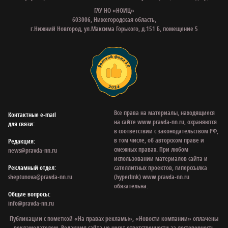
ГАУ НО «НОИЦ»
603006, Нижегородская область,
г.Нижний Новгород, ул.Максима Горького, д.151 Б, помещение 5
Все права на материалы, находящиеся
Контактные e‑mail
на сайте www.pravda-nn.ru, охраняются
для связи:
в соответствии с законодательством РФ,
в том числе, об авторском праве и
Редакция:
смежных правах. При любом
news@pravda-nn.ru
использовании материалов сайта и
Рекламный отдел:
сателлитных проектов, гиперссылка
sheptunova@pravda-nn.ru
(hyperlink) www.pravda-nn.ru
обязательна.
Общие вопросы:
info@pravda-nn.ru
Публикации с пометкой «На правах рекламы», «Новости компании» оплачены
рекламодателем. Редакция сайта не несет ответственности за достоверность