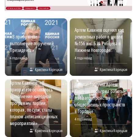
Артем Кавинов оценил ход
«В приоритете –
ремонтных работ в школе
выполнение поручений
№156 им. Б.И. Рябцева в
Президента»
Нижнем Новгороде
4 года назад
4 года назад
Кристина Корецкая
Кристина Корецкая
Артем Кавинов: «В
4 года назад
Депутат Госдумы Артем
приоритете оставалось
Кавинов проверил работы
выполнение народной
по благоустройству
программы партии,
общественных пространств
которая, по сути, стала
в Городце
планом антисанкционных
4 года назад
мероприятий»
Кристина Корецкая
Кристина Корецкая