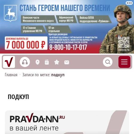
h
S
L
n
s
M
Главная
•
Записи по метке:
подкуп
ПОДКУП