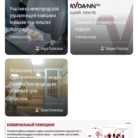
Участника нижегородской
Экс-сотрудника компании
управляющей компании
по транспортировке авто
поймали при попытке
обвиняют в коммерческом
подкупа
подкупе
4 месяца назад
4 месяца назад
Кира Папилова
Мария Петрова
Начальнику отдела
судостроительного завода в
Нижнем Новгороде дали
условный срок
4 года назад
Юлия Полякова