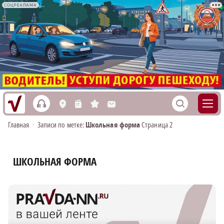
СОЦРЕКЛАМА
h
S
L
n
s
M
Главная
•
Записи по метке:
Школьная форма
Страница 2
ШКОЛЬНАЯ ФОРМА