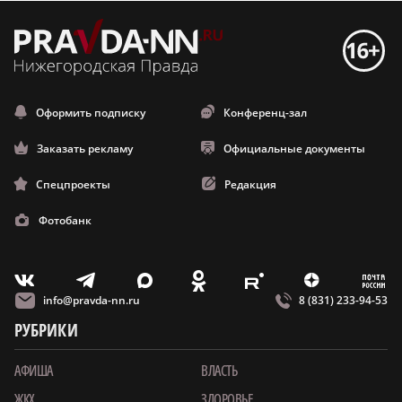
Оформить подписку
Конференц-зал
Заказать рекламу
Официальные документы
Спецпроекты
Редакция
Фотобанк
m
T
O
Z
X
E
V
info@pravda-nn.ru
8 (831) 233-94-53
РУБРИКИ
АФИША
ВЛАСТЬ
ЖКХ
ЗДОРОВЬЕ