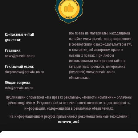
Все права на материалы, находящиеся
Контактные e‑mail
на сайте www.pravda-nn.ru, охраняются
для связи:
в соответствии с законодательством РФ,
в том числе, об авторском праве и
Редакция:
смежных правах. При любом
news@pravda-nn.ru
использовании материалов сайта и
Рекламный отдел:
сателлитных проектов, гиперссылка
sheptunova@pravda-nn.ru
(hyperlink) www.pravda-nn.ru
обязательна.
Общие вопросы:
info@pravda-nn.ru
Публикации с пометкой «На правах рекламы», «Новости компании» оплачены
рекламодателем. Редакция сайта не несет ответственности за достоверность
информации, содержащейся в рекламных объявлениях.
На информационном ресурсе применяются рекомендательные технологии:
mirtesen
,
smi2
.