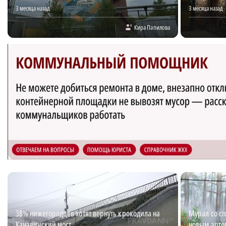
3 месяца назад
3 месяца назад
Кира Папилова
38% нижегородцев хотят вернуть крокодила на
Мурал со сп
Канавинский мост
новым арто