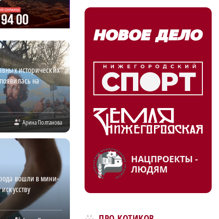
лавных исторических
появилась на
Арина Полтанова
НАЦПРОЕКТЫ -
ЛЮДЯМ
орода вошли в мини-
 искусству
ПРО КОТИКОВ