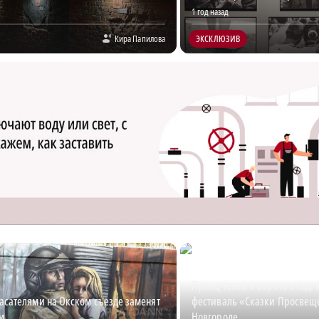
1 год назад
Кира Папилова
ЭКСКЛЮЗИВ
Принц теней и ворота в сад:
асателями на Окском съезде заменят
фестиваль «Сказки Просвещ
м
Новгороде