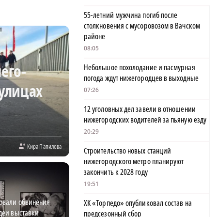
55-летний мужчина погиб после
столкновения с мусоровозом в Вачском
районе
08:05
его-
Небольшое похолодание и пасмурная
погода ждут нижегородцев в выходные
 улицах
07:26
12 уголовных дел завели в отношении
нижегородских водителей за пьяную езду
20:29
Кира Папилова
Строительство новых станций
нижегородского метро планируют
закончить к 2028 году
19:51
овали обвинения
ХК «Торпедо» опубликовал состав на
деи выставки
предсезонный сбор