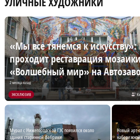
УЛИЧНЫЕ ХУДОЖНИКИ
«Мы все тянемся к искусству»: 
проходит реставрация мозаик
«Волшебный мир» на Автозав
2 месяца назад
ЭКСКЛЮЗИВ
К
Мурал с Нижегородской ГЭС появился около
Новый арт-
здания старинной фабрики
набережно