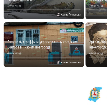
2 года назад
3 года назад
Арина Полтанова
Пять новых граффити украсили стены соседских
Арт с изобр
центров в Нижнем Новгороде
нижегородс
4 года назад
4 года назад
Арина Полтанова