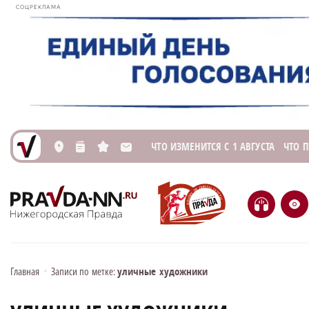
СОЦРЕКЛАМА
ЧТО ИЗМЕНИТСЯ С 1 АВГУСТА
ЧТО 
L
n
s
M
H
e
Главная
•
Записи по метке:
уличные художники