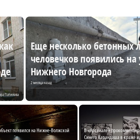
как
Еще несколько бетонных л
и
человечков появились на
оде
Нижнего Новгорода
2 месяца назад
ира Папилова
объект появился на Нижне-Волжской
В «Арсенале» прокомментир
й
Синего Карандаша в краже и