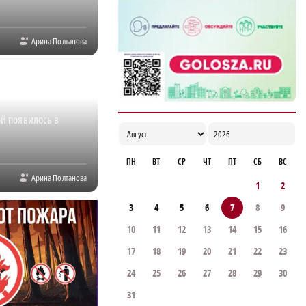
18:02
Арина Полтанова
й появилось в
ПН
ВТ
СР
ЧТ
ПТ
СБ
ВС
Арина Полтанова
1
2
3
4
5
6
7
8
9
10
11
12
13
14
15
16
17
18
19
20
21
22
23
24
25
26
27
28
29
30
31