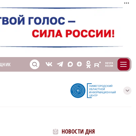
m
T
O
ЩНИК
Z
X
E
S
V
с
НОВОСТИ ДНЯ