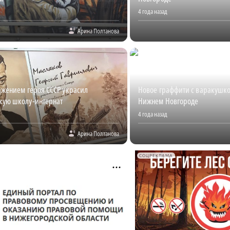
4 года назад
Арина Полтанова
ажением героя СССР украсил
Новое граффити с варакушко
кую школу-интернат
Нижнем Новгороде
4 года назад
Арина Полтанова
СОЦРЕКЛАМА