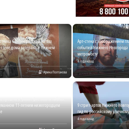
стника Сталинградской битвы
Арт-стена с изображением г
 стене дома ветерана в Нижнем
событий Нижнего Новгорода 
метромосту
4 года назад
Арина Полтанова
ов прошли в финал фестиваля паблик-
думанном 11-летним нижегородцем
9 стрит-артов Нижнего Новг
ке
гид по российскому уличному
4 года назад