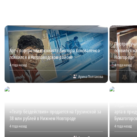
Портрет уча
Арт с портретом хоккеиста Виктора Коноваленко
появился на
появился в Автозаводском районе
Новгороде
4 года назад
4 года назад
Арина Полтанова
5 художник
«Театр бездействия» продается на Грузинской за
арта в при
38 млн рублей в Нижнем Новгороде
Бумагогорс
4 года назад
4 года назад