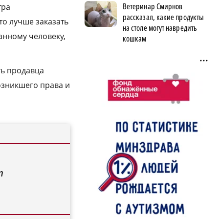
Ветеринар Смирнов
тра
рассказал, какие продукты
то лучше заказать
на столе могут навредить
анному человеку,
кошкам
ть продавца
озникшего права и
т