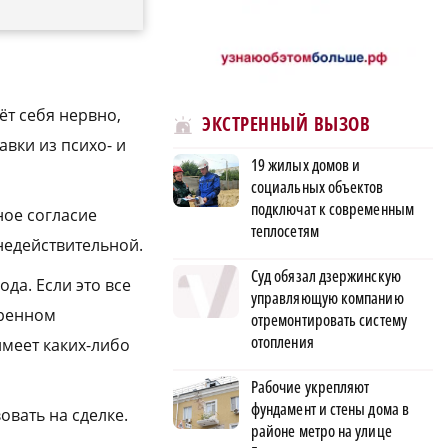
ёт себя нервно,
ЭКСТРЕННЫЙ ВЫЗОВ
авки из психо- и
19 жилых домов и
социальных объектов
подключат к современным
ное согласие
теплосетям
недействительной.
Суд обязал дзержинскую
да. Если это все
управляющую компанию
еренном
отремонтировать систему
отопления
имеет каких-либо
Рабочие укрепляют
фундамент и стены дома в
овать на сделке.
районе метро на улице