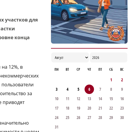
х участков для
частки
уровне конца
 на 12%, в
ПН
ВТ
СР
ЧТ
ПТ
СБ
ВС
 некоммерческих
1
2
л пользователи
3
4
5
6
7
8
9
оительство за
10
11
12
13
14
15
16
е приводят
17
18
19
20
21
22
23
24
25
26
27
28
29
30
 значительно
31
ижимости в целом