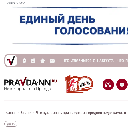
СОЦРЕКЛАМА
ЧТО ИЗМЕНИТСЯ С 1 АВГУСТА
ЧТО 
L
n
s
M
H
e
Главная
•
Статьи
•
Что нужно знать при покупке загородной недвижимости
ДАЧА