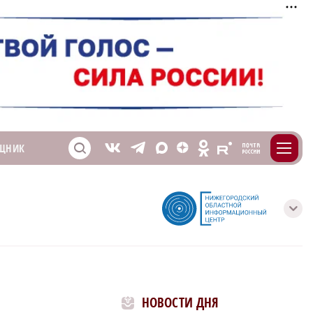
m
T
O
ЩНИК
Z
X
E
S
V
с
НОВОСТИ ДНЯ