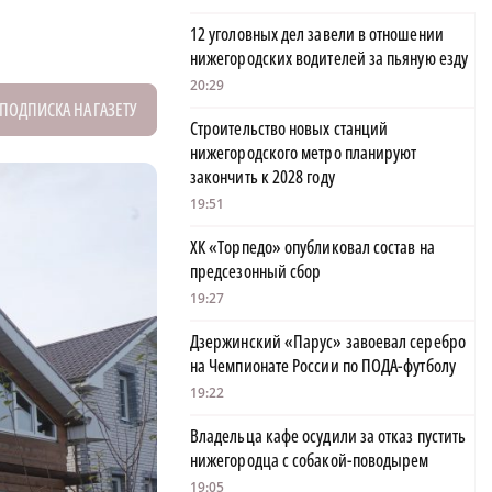
12 уголовных дел завели в отношении
нижегородских водителей за пьяную езду
20:29
ПОДПИСКА НА ГАЗЕТУ
Строительство новых станций
нижегородского метро планируют
закончить к 2028 году
19:51
ХК «Торпедо» опубликовал состав на
предсезонный сбор
19:27
Дзержинский «Парус» завоевал серебро
на Чемпионате России по ПОДА-футболу
19:22
Владельца кафе осудили за отказ пустить
нижегородца с собакой-поводырем
19:05