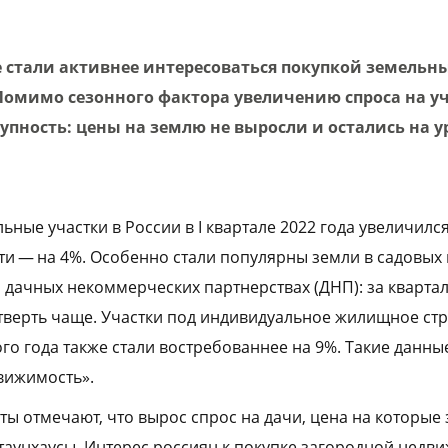
е стали активнее интересоваться покупкой земельны
 Помимо сезонного фактора увеличению спроса на у
тупность: цены на землю не выросли и остались на 
льные участки в России в I квартале 2022 года увеличился
и — на 4%. Особенно стали популярны земли в садовых
и дачных некоммерческих партнерствах (ДНП): за кварта
етверть чаще. Участки под индивидуальное жилищное стр
го года также стали востребованнее на 9%. Такие данны
вижимость».
ы отмечают, что вырос спрос на дачи, цена на которые
 таунхаусы. Интерес россиян к покупке загородной недв