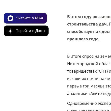
В этом году россиян
Читайте в
MAX
строительства дач.
Перейти в
Дзен
способствует их дос
прошлого года.
В итоге спрос на земе
Нижегородской област
товариществах (СНТ) 
искали их почти на ч
первые три месяца это
аналитики «Авито нед
Одновременно эксперт
ниже, чем коттеджи и