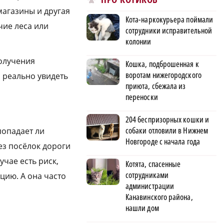
 магазины и другая
Кота-наркокурьера поймали
чие леса или
сотрудники исправительной
колонии
получения
Кошка, подброшенная к
воротам нижегородского
 реально увидеть
приюта, сбежала из
переноски
204 беспризорных кошки и
собаки отловили в Нижнем
попадает ли
Новгороде с начала года
ез посёлок дороги
учае есть риск,
Котята, спасенные
сотрудниками
цию. А она часто
администрации
Канавинского района,
нашли дом