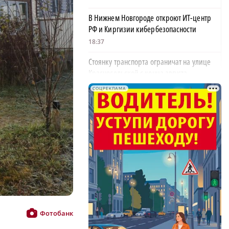
В Нижнем Новгороде откроют ИТ-центр
РФ и Киргизии кибербезопасности
18:37
Стоянку транспорта ограничат на улице
Красносельской с конца августа
18:37
СОЦРЕКЛАМА
Волонтеры обнаружили заброшенный
дом, в котором живет около 20 собак и
щенков
18:02
В Нижегородской области наградили
более 40 организаций к Дню строителя
17:57
Садыр Жапаров и Глеб Никитин провели
Фотобанк
рабочую встречу в Киргизии
17:38