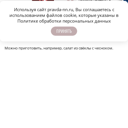
закрывается из-за
Нижнем Новгороде
Свои нюансы для лука.
отсутствия туристов
Используя сайт pravda-nn.ru, Вы соглашаетесь с
«Я его нарезаю и сушу, но говорят, что лучше для начала слегка
использованием файлов cookie, которые указаны в
припустить лук на сковородке в воде. Он будет мягче», – делится
Политике обработки персональных данных
Людмила.
ПРИНЯТЬ
Чеснок нарезается и сушится. После этого его отправляют
в измельчитель.
Можно приготовить, например, салат из свёклы с чесноком.
Смесь заваривается в небольшом количестве кипятка. К каждому
пакетику волонтёры прикладывают порционный майонез
в стиках.
a
a