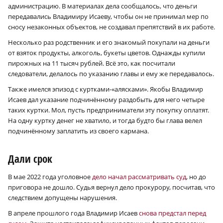
администрацию. В материалах дела сообщалось, что деньги
передавались Владимиру Исаеву, чтобы он не принимал мер по
сносу незаконных объектов, не создавал препятствий в их работе.
Несколько раз родственник и его знакомый покупали на деньги
от взяток продукты, алкоголь, букеты цветов. Однажды купили
пирожных на 11 тысяч рублей. Всё это, как посчитали
следователи, делалось по указанию главы и ему же передавалось.
Также имелся эпизод с куртками-«алясками». Якобы Владимир
Исаев дал указание подчинённому раздобыть для него четыре
таких куртки. Мол, пусть предприниматели эту покупку оплатят.
На одну куртку денег не хватило, и тогда будто бы глава велел
подчинённому заплатить из своего кармана.
Дали срок
В мае 2022 года уголовное
дело начал рассматривать суд
, но до
приговора не дошло. Судья вернул дело прокурору, посчитав, что
следствием допущены нарушения.
В апреле прошлого года Владимир Исаев
снова предстал перед