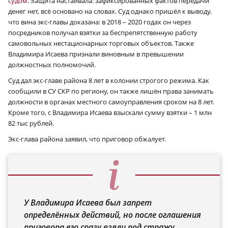
судом
. Защита настаивала: зафиксированных фактов передачи
денег нет, всё основано на словах. Суд однако пришёл к выводу,
что вина экс-главы доказана: в 2018 – 2020 годах он через
посредников получал взятки за беспрепятственную работу
самовольных нестационарных торговых объектов. Также
Владимира Исаева признали виновным в превышении
должностных полномочий.
Суд дал экс-главе района 8 лет в колонии строгого режима. Как
сообщили в СУ СКР по региону, он также лишён права занимать
должности в органах местного самоуправления сроком на 8 лет.
Кроме того, с Владимира Исаева взыскали сумму взятки – 1 млн
82 тыс рублей.
Экс-глава района заявил, что приговор обжалует.
У Владимира Исаева был запрет
определённых действий, но после оглашения
приговора его сразу взяли под стражу.