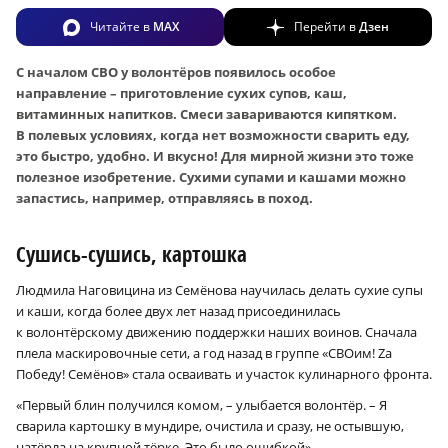
Читайте в
MAX
Перейти в
Дзен
С началом СВО у волонтёров появилось особое
направление – приготовление сухих супов, каш,
витаминных напитков. Смеси завариваются кипятком.
В полевых условиях, когда нет возможности сварить еду,
это быстро, удобно. И вкусно! Для мирной жизни это тоже
полезное изобретение. Сухими супами и кашами можно
запастись, например, отправляясь в поход.
Сушись-сушись, картошка
Людмила Наговицина из Семёнова научилась делать сухие супы
и каши, когда более двух лет назад присоединилась
к волонтёрскому движению поддержки наших воинов. Сначала
плела маскировочные сети, а год назад в группе «СВОим! Zа
Победу! Семёнов» стала осваивать и участок кулинарного фронта.
«Первый блин получился комом, – улыбается волонтёр. – Я
сварила картошку в мундире, очистила и сразу, не остывшую,
натёрла на крупной тёрке. Это было ошибкой».