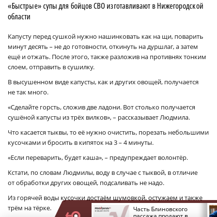
«Быстрые» супы для бойцов СВО изготавливают в Нижегородской
области
Капусту перед сушкой нужно нашинковать как на щи, поварить
минут десять – не до готовности, откинуть на дуршлаг, а затем
ещё и отжать. После этого, также разложив на противнях тонким
слоем, отправить в сушилку.
В высушенном виде капусты, как и других овощей, получается
не так много.
«Сделайте горсть, сложив две ладони. Вот столько получается
сушёной капусты из трёх вилков», – рассказывает Людмила.
Что касается тыквы, то её нужно очистить, порезать небольшими
кусочками и бросить в кипяток на 3 – 4 минуты.
«Если переварить, будет каша», – предупреждает волонтёр.
Кстати, по словам Людмилы, воду в случае с тыквой, в отличие
от обработки других овощей, подсаливать не надо.
Из горячей воды кусочки достаём шумовкой, остужаем и также
трём на тёрке.
Парк «Россия в
Часть Блиновского
миниатюре» на Бору
пассажа продают в