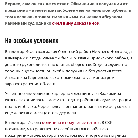
Вернее, сам он так не считает. Обвинение в получении от
предпринимателей взяток более чем на миллион рублей, в
том числе алкоголем, пирожными, он назвал абсурдом.
Районный суд однако
счёл вину доказанной
.
На особых условиях
Владимир Исаев возглавил Советский район Нижнего Новгорода
в январе 2017 года. Ранее он был и. о. главы Приокского района, а
до этого руководил сетью клиник «Персона». Ходили слухи, что
хорошую должность он якобы получил не без участия тестя
Александра Карцевского, который был тогда министром
здравоохранения области.
Успешное движение по карьерной лестнице для Владимира
Исаева закончилось в мае 2020 года. В районной администрации
прошли обыски. Через неделю он написал заявление об уходе, а
ещё через два месяца его задержали.
Владимира Исаева
обвинили в получении взяток
. В СКР
посчитали, что родственник сообщил главе района о
предпринимателе, который хотел бы вести торговлю на улице