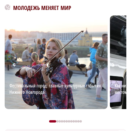
МОЛОДЕЖЬ МЕНЯЕТ МИР
Фестивальный город: главные культурные события
Как ниже
Нижнего Новгорода
местом д