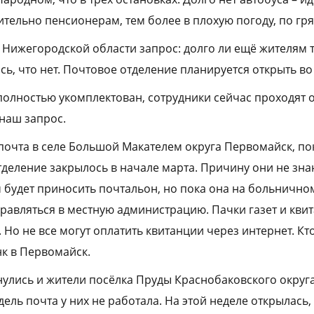
тельно пенсионерам, тем более в плохую погоду, по гря
Нижегородской области запрос: долго ли ещё жителям 
ь, что нет. Почтовое отделение планируется открыть во
полностью укомплектован, сотрудники сейчас проходят о
 наш запрос.
 почта в селе Большой Макателем округа Первомайск, по
тделение закрылось в начале марта. Причину они не знаю
м будет приносить почтальон, но пока она на больничном
равляться в местную администрацию. Пачки газет и квит
 Но не все могут оплатить квитанции через интернет. Кт
анк в Первомайск.
нулись и жители посёлка Пруды Краснобаковского округа
дель почта у них не работала. На этой неделе открылась