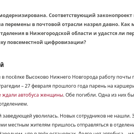
 модернизирована. Соответствующий законопроект
а перемены в почтовой отрасли назрел давно. Как
тделения в Нижегородской области и удастся ли пе
поху повсеместной цифровизации?
ой
 в посёлке Высоково Нижнего Новгорода работу почты
трагедии – 27 февраля прошлого года парень на каршер
где ждали автобуса женщины
. Обе погибли. Одна из них 
отделением.
 заведующей уволилась. Новых сотрудников не нашли. З
ми местным жителям пришлось отправляться в отделени
ародном, что в трёх остановках. Долго нет автобуса – и