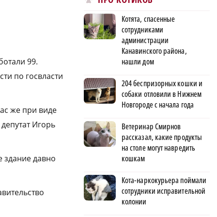
Котята, спасенные
сотрудниками
администрации
Канавинского района,
ботали 99.
нашли дом
ти по госвласти
204 беспризорных кошки и
собаки отловили в Нижнем
Новгороде с начала года
ас же при виде
 депутат Игорь
Ветеринар Смирнов
рассказал, какие продукты
на столе могут навредить
е здание давно
кошкам
Кота-наркокурьера поймали
сотрудники исправительной
авительство
колонии