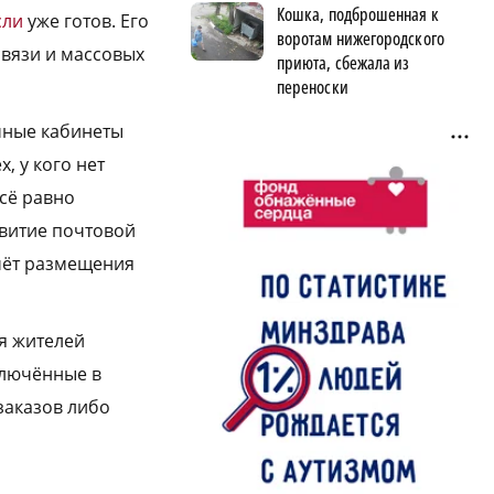
Кошка, подброшенная к
сли
уже готов. Его
воротам нижегородского
связи и массовых
приюта, сбежала из
переноски
ичные кабинеты
, у кого нет
всё равно
звитие почтовой
счёт размещения
ля жителей
ключённые в
заказов либо