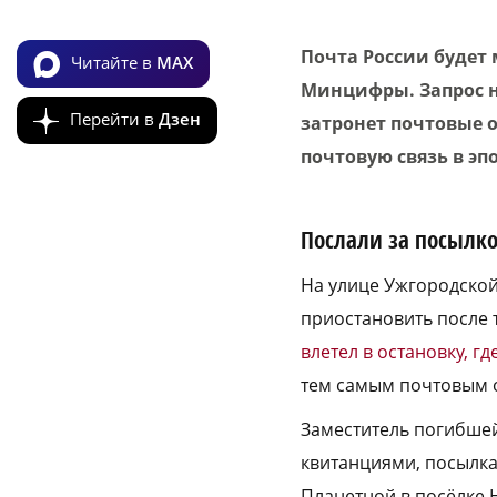
Почта России будет
Читайте в
MAX
Минцифры. Запрос н
Перейти в
Дзен
затронет почтовые о
почтовую связь в э
Послали за посылк
На улице Ужгородской
приостановить после 
влетел в остановку, 
тем самым почтовым 
Заместитель погибшей
квитанциями, посылка
Планетной в посёлке Н