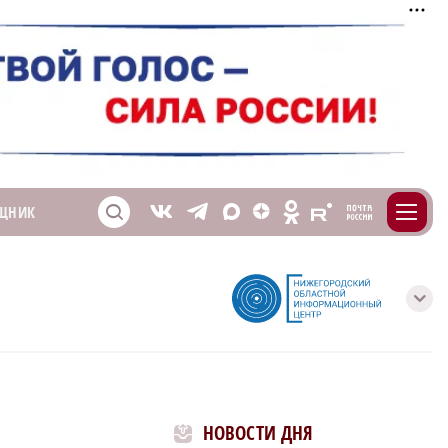
m
T
O
ЩНИК
Z
X
E
S
V
с
НОВОСТИ ДНЯ