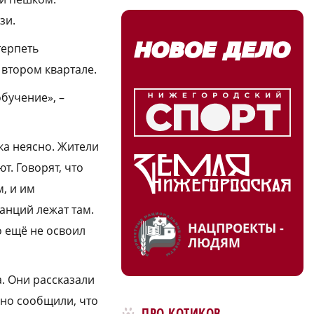
зи.
терпеть
 втором квартале.
бучение», –
ка неясно. Жители
т. Говорят, что
, и им
анций лежат там.
НАЦПРОЕКТЫ -
о ещё не освоил
ЛЮДЯМ
. Они рассказали
, но сообщили, что
ПРО КОТИКОВ