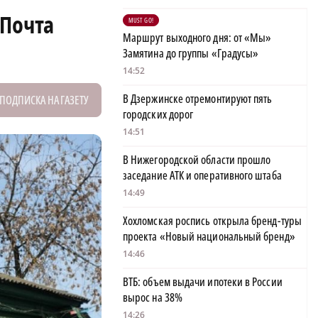
 Почта
MUST GO!
Маршрут выходного дня: от «Мы»
Замятина до группы «Градусы»
14:52
В Дзержинске отремонтируют пять
ПОДПИСКА НА ГАЗЕТУ
городских дорог
14:51
В Нижегородской области прошло
заседание АТК и оперативного штаба
14:49
Хохломская роспись открыла бренд-туры
проекта «Новый национальный бренд»
14:46
ВТБ: объем выдачи ипотеки в России
вырос на 38%
14:26