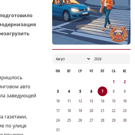
 подготовило
 модернизация
резагрузить
ПН
ВТ
СР
ЧТ
ПТ
СБ
ВС
 пришлось
1
2
инговом авто
3
4
5
6
7
8
9
была заведующей
10
11
12
13
14
15
16
17
18
19
20
21
22
23
а газетами,
24
25
26
27
28
29
30
е по улице
31
ди пешком.