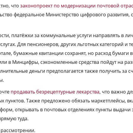
стно, что
законопроект по модернизации почтовой отра
ьство федеральное Министерство цифрового развития, 
ности, платёжки за коммунальные услуги направлять в л
слугах. Для пенсионеров, других льготных категорий и тех
ртале, бумажные квитанции сохранят, но расход бумаги 
нили в Минцифры, сэкономленные средства пойдут на ра
лнительные деньги предполагается также получить за 
ы.
почте
продавать безрецептурные лекарства
, что важно д
х пунктов. Также предложено обязать маркетплейсы, в
форм, открывать в почтовых отделениях пункты выдачи 
прямую туда.
 рассмотрении.