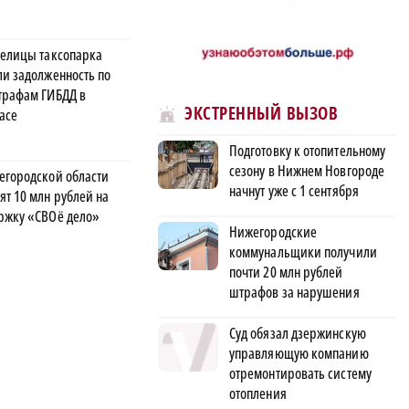
делицы таксопарка
ли задолженность по
трафам ГИБДД в
ЭКСТРЕННЫЙ ВЫЗОВ
асе
Подготовку к отопительному
сезону в Нижнем Новгороде
егородской области
начнут уже с 1 сентября
ят 10 млн рублей на
ржку «СВОё дело»
Нижегородские
коммунальщики получили
почти 20 млн рублей
штрафов за нарушения
Суд обязал дзержинскую
управляющую компанию
отремонтировать систему
отопления