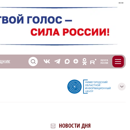
m
T
O
ЩНИК
Z
X
E
S
V
с
НОВОСТИ ДНЯ