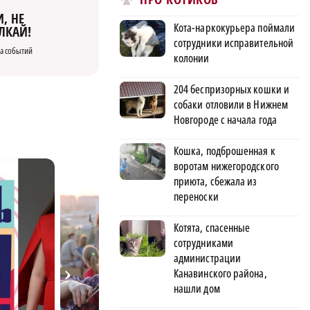
, НЕ
Кота-наркокурьера поймали
ЛКАЙ!
сотрудники исправительной
а событий
колонии
204 беспризорных кошки и
собаки отловили в Нижнем
Новгороде с начала года
Кошка, подброшенная к
воротам нижегородского
приюта, сбежала из
переноски
Котята, спасенные
сотрудниками
администрации
Канавинского района,
нашли дом