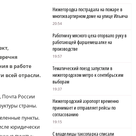
Нижегородка пострадала на пожаре в
многоквартирном доме на улице Ильича
20:54
Работнику мясного цеха оторвало руку в
работающей фаршемешалке на
кт,
производстве
еречня
19:57
ия в работе
Тематический поезд запустили в
нижегородском метро к сентябрьским
и всей отрасли.
выборам
19:37
, Почта России
Нижегородский аэропорт временно
руктуры страны.
принимает и отправляет рейсы по
согласованию
селенные пункты.
19:15
числе юридически
С владелицы таксопарка списали