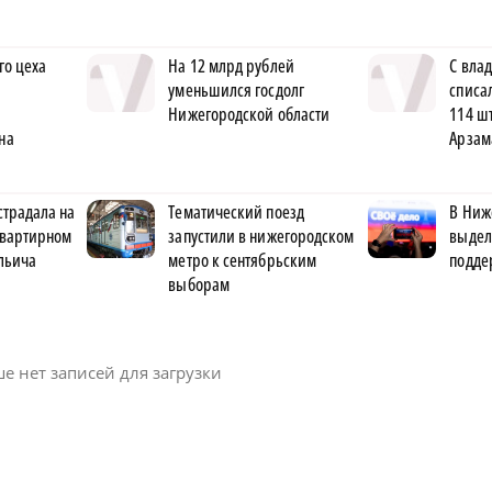
го цеха
На 12 млрд рублей
С вла
уменьшился госдолг
списа
Нижегородской области
114 ш
на
Арзам
страдала на
Тематический поезд
В Ниж
квартирном
запустили в нижегородском
выдел
льича
метро к сентябрьским
подде
выборам
е нет записей для загрузки