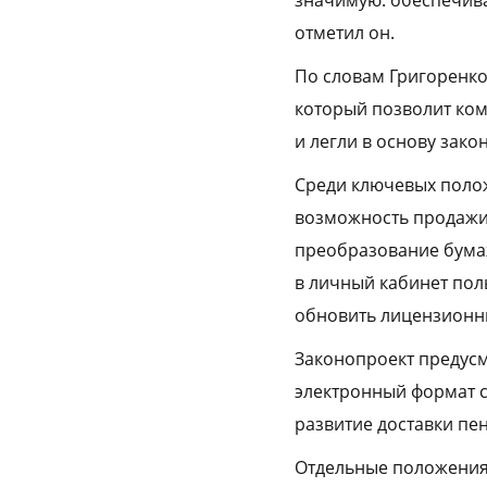
значимую. обеспечива
отметил он.
По словам Григоренко
который позволит ко
и легли в основу зак
Среди ключевых полож
возможность продажи 
преобразование бума
в личный кабинет поль
обновить лицензионн
Законопроект предусм
электронный формат с
развитие доставки пе
Отдельные положения