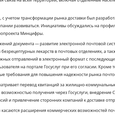
я связь на всей территории, включая отдаленные насел
, с учетом трансформации рынка доставки был разработ
мпании развиваться. Инициативы обсуждались на профи
онопроекта Минцифры.
ений документа — развитие электронной почтовой сис
безрецептурных лекарств в почтовых отделениях, а так
жных отправлений в электронный формат с последующ
зователя на портале Госуслуг при его согласии. Кроме т
ые требования для повышения надежности рынка почтов
атривает перевод квитанций за жилищно-коммунальные
 возможностью получения через Госуслуги, внедрение 
нсий и привлечение сторонних компаний к доставке отп
 касаются расширения коммерческих возможностей поч