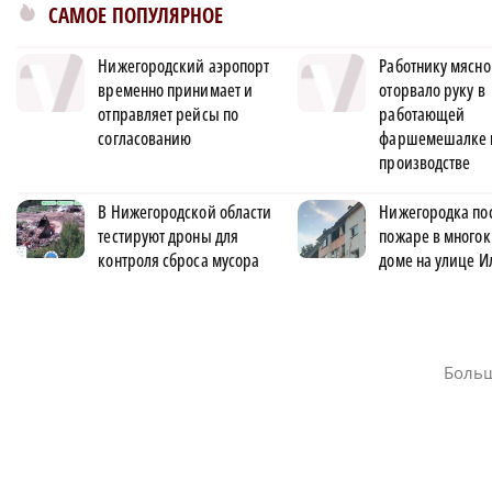
САМОЕ ПОПУЛЯРНОЕ
Нижегородский аэропорт
Работнику мясно
временно принимает и
оторвало руку в
отправляет рейсы по
работающей
согласованию
фаршемешалке 
производстве
В Нижегородской области
Нижегородка по
тестируют дроны для
пожаре в много
контроля сброса мусора
доме на улице И
Больш