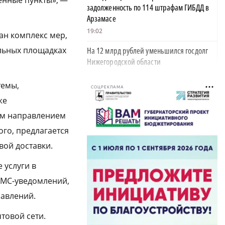
енные пункты», —
задолженность по 114 штрафам ГИБДД в
Арзамасе
19:02
ан комплекс мер,
льных площадках
На 12 млрд рублей уменьшился госдолг
Нижегородской области
18:39
темы,
СОЦРЕКЛАМА
В Нижегородской области тестируют
же
дроны для контроля сброса мусора
им направлением
18:37
ого, предлагается
В Нижегородской области выделят 10 млн
ой доставки.
рублей на поддержку «СВОё дело»
18:08
 услуги в
34 млрд рублей направят на поддержку
СМС-уведомлений,
нижегородских семей в этом году
равлений.
18:03
товой сети.
В Нижегородской области поздравили