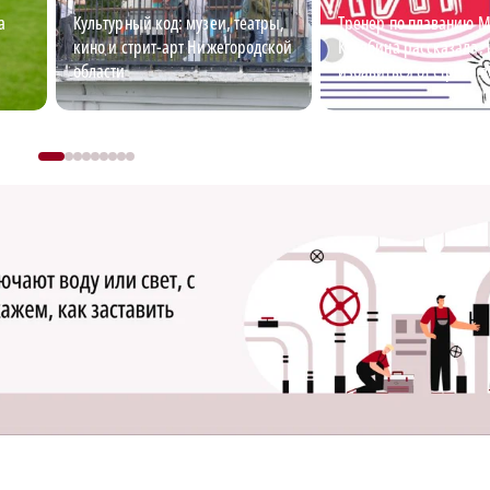
а
Культурный код: музеи, театры,
Тренер по плаванию 
кино и стрит-арт Нижегородской
Кулябина рассказала, 
области
избавиться от страха 