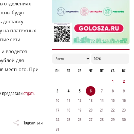
 в отделениях
ветеранов строительной отрасли
лжны будут
18:02
ь доставку
у на платежных
тие сети.
 и вводится
рублей для
ля местного. При
ПН
ВТ
СР
ЧТ
ПТ
СБ
ВС
1
2
3
4
5
6
7
8
9
ти предлагали
отдать
10
11
12
13
14
15
16
17
18
19
20
21
22
23
24
25
26
27
28
29
30
Поделиться
31