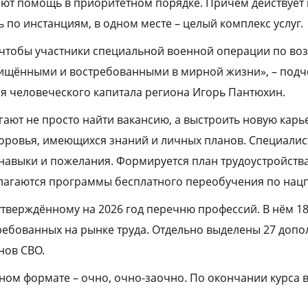
ют помощь в приоритетном порядке. Причём действует
ь по инстанциям, в одном месте – целый комплекс услуг.
 чтобы участники специальной военной операции по в
щищёнными и востребованными в мирной жизни», – подч
я человеческого капитала региона Игорь Пантюхин.
ают не просто найти вакансию, а выстроить новую кар
доровья, имеющихся знаний и личных планов. Специали
 навыки и пожелания. Формируется план трудоустройств
лагаются программы бесплатного переобучения по нацп
утверждённому на 2026 год перечню профессий. В нём 1
ребованных на рынке труда. Отдельно выделены 27 доп
нов СВО.
ном формате – очно, очно-заочно. По окончании курса 