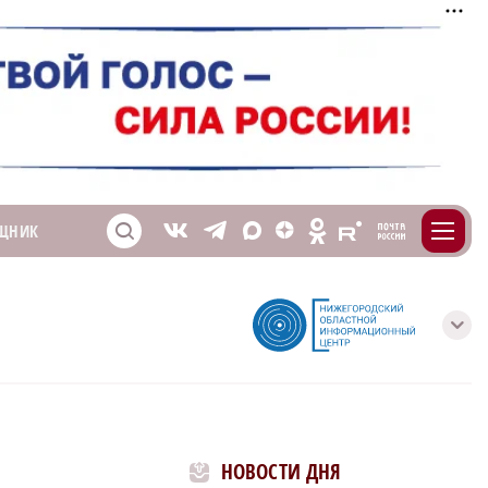
m
T
O
ЩНИК
Z
X
E
S
V
с
НОВОСТИ ДНЯ