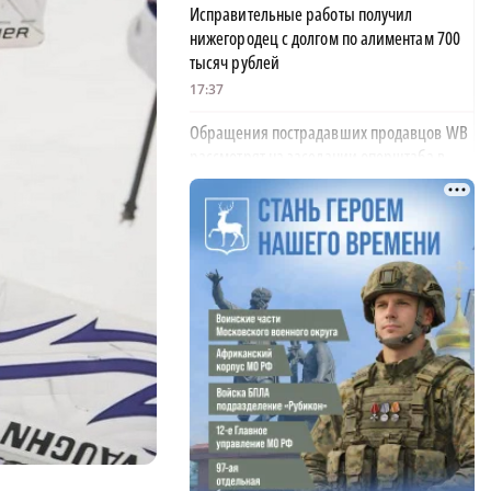
Исправительные работы получил
нижегородец с долгом по алиментам 700
тысяч рублей
17:37
Обращения пострадавших продавцов WB
рассмотрят на заседании оперштаба в
августе
17:21
Нижегородская область вошла в число
лидеров научно-популярного туризма
17:10
Специальный концерт «Музыка
балконов» пройдет в Нижнем Новгороде
15 августа
17:06
Опасное сливочное масло обнаружили в
Нижегородской области