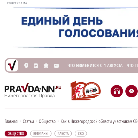
СОЦРЕКЛАМА
ЧТО ИЗМЕНИТСЯ С 1 АВГУСТА
ЧТО 
L
n
s
M
H
e
Главная
•
Статьи
•
Общество
•
Как в Нижегородской области участникам СВ
ОБЩЕСТВО
ВЕТЕРАНЫ
РАБОТА
СВО