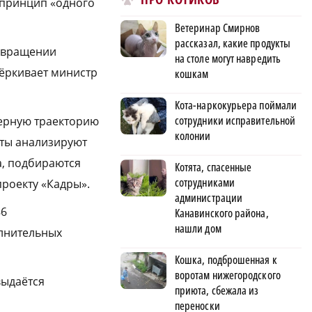
 принцип «одного
Ветеринар Смирнов
рассказал, какие продукты
озвращении
на столе могут навредить
ёркивает министр
кошкам
Кота-наркокурьера поймали
сотрудники исправительной
ьерную траекторию
колонии
сты анализируют
а, подбираются
Котята, спасенные
сотрудниками
роекту «Кадры».
администрации
86
Канавинского района,
нашли дом
олнительных
Кошка, подброшенная к
воротам нижегородского
выдаётся
приюта, сбежала из
переноски