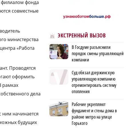
м филиалом фонда
уются совместные
оводитель
ЭКСТРЕННЫЙ ВЫЗОВ
ого министерства
В Госдуме разъяснили
центра «Работа
порядок смены управляющей
компании
ант. Проводятся
Суд обязал дзержинскую
могают оформить
управляющую компанию
В рамках
отремонтировать систему
отопления
собственного дела
Рабочие укрепляют
фундамент и стены дома в
с ним начинается
районе метро на улице
зможных будущих
Горького