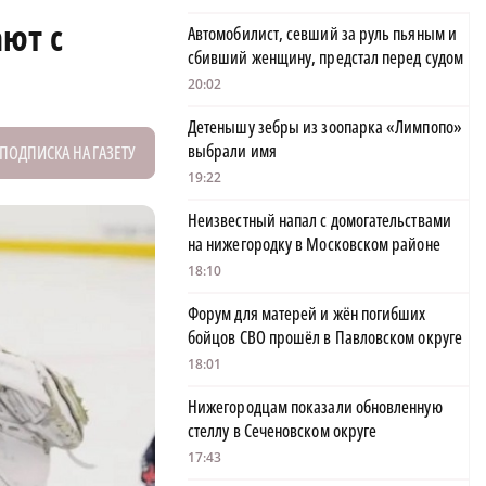
ют с
Автомобилист, севший за руль пьяным и
сбивший женщину, предстал перед судом
20:02
Детенышу зебры из зоопарка «Лимпопо»
выбрали имя
ПОДПИСКА НА ГАЗЕТУ
19:22
Неизвестный напал с домогательствами
на нижегородку в Московском районе
18:10
Форум для матерей и жён погибших
бойцов СВО прошёл в Павловском округе
18:01
Нижегородцам показали обновленную
стеллу в Сеченовском округе
17:43