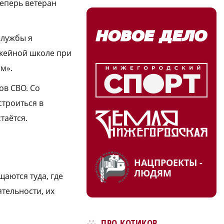
теперь ветеран
службы я
ккейной школе при
м».
ов СВО. Со
строиться в
таётся.
НАЦПРОЕКТЫ -
ЛЮДЯМ
аются туда, где
ятельности, их
ПРО КОТИКОВ