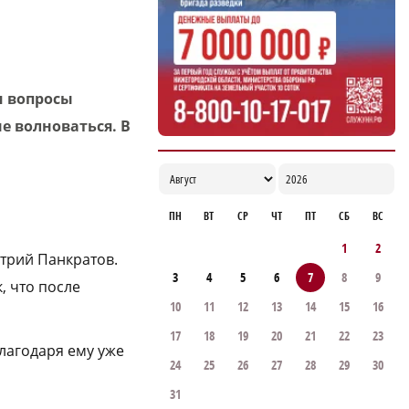
17:00
и вопросы
е волноваться. В
ПН
ВТ
СР
ЧТ
ПТ
СБ
ВС
1
2
итрий Панкратов.
3
4
5
6
7
8
9
, что после
10
11
12
13
14
15
16
17
18
19
20
21
22
23
лагодаря ему уже
24
25
26
27
28
29
30
31