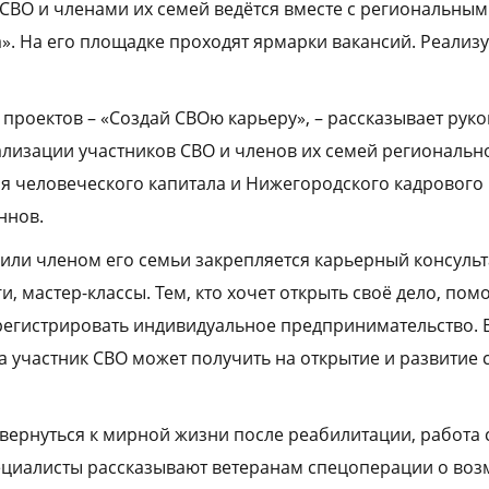
 СВО и членами их семей ведётся вместе с региональны
». На его площадке проходят ярмарки вакансий. Реализ
 проектов – «Создай СВОю карьеру», – рассказывает рук
лизации участников СВО и членов их семей региональн
я человеческого капитала и Нижегородского кадрового 
ннов.
или членом его семьи закрепляется карьерный консульт
и, мастер-классы. Тем, кто хочет открыть своё дело, по
регистрировать индивидуальное предпринимательство. 
а участник СВО может получить на открытие и развитие 
 вернуться к мирной жизни после реабилитации, работа 
ециалисты рассказывают ветеранам спецоперации о во