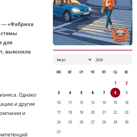
» — «Фабрика
истемы
и для
т, выяснила
ПН
ВТ
СР
ЧТ
ПТ
СБ
ВС
1
2
3
4
5
6
7
8
9
изнеса. Однако
10
11
12
13
14
15
16
зацию и другие
17
18
19
20
21
22
23
компании и
24
25
26
27
28
29
30
31
компетенций