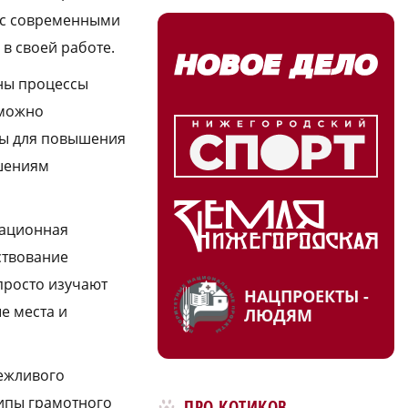
я с современными
в своей работе.
ены процессы
 можно
ты для повышения
ешениям
вационная
ствование
 просто изучают
НАЦПРОЕКТЫ -
е места и
ЛЮДЯМ
ежливого
ипы грамотного
ПРО КОТИКОВ