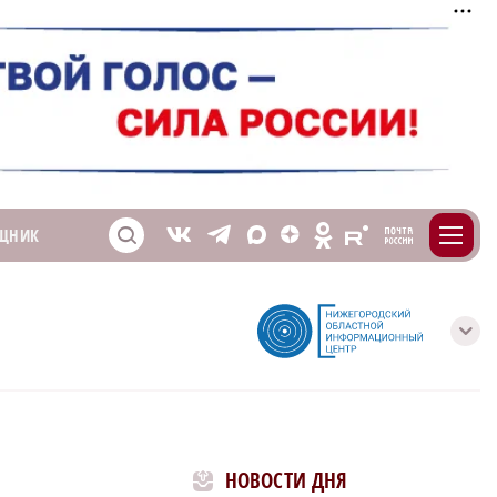
m
T
O
ЩНИК
Z
X
E
S
V
с
НОВОСТИ ДНЯ