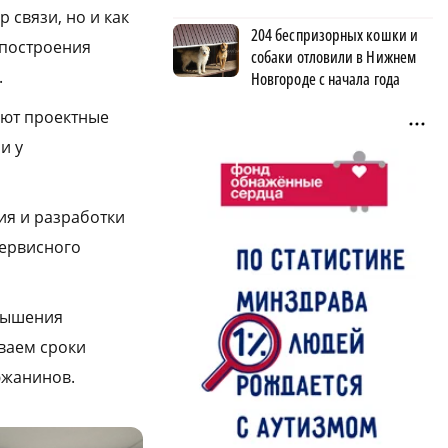
 связи, но и как
204 беспризорных кошки и
 построения
собаки отловили в Нижнем
.
Новгороде с начала года
уют проектные
и у
ия и разработки
сервисного
овышения
ваем сроки
южанинов.