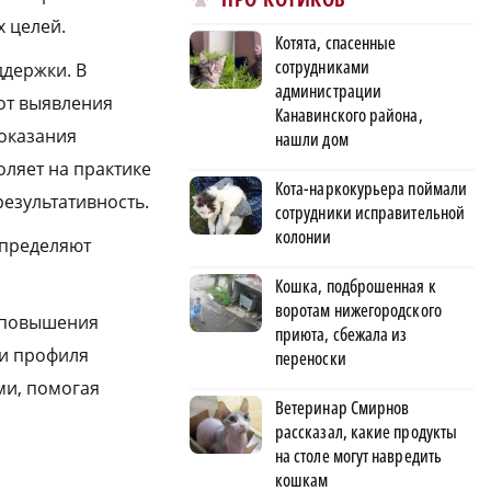
х целей.
Котята, спасенные
сотрудниками
держки. В
администрации
от выявления
Канавинского района,
оказания
нашли дом
ляет на практике
Кота-наркокурьера поймали
результативность.
сотрудники исправительной
колонии
определяют
Кошка, подброшенная к
воротам нижегородского
и повышения
приюта, сбежала из
 и профиля
переноски
ми, помогая
Ветеринар Смирнов
рассказал, какие продукты
на столе могут навредить
кошкам