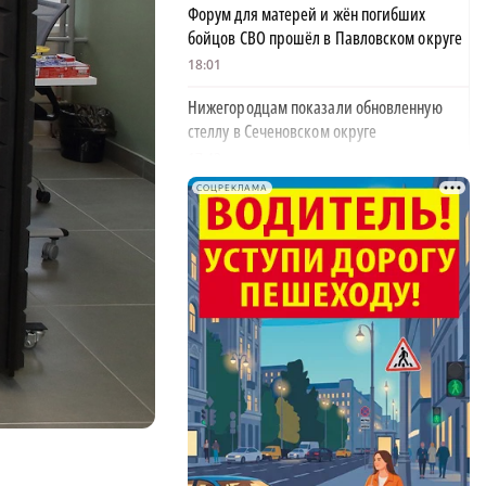
Форум для матерей и жён погибших
бойцов СВО прошёл в Павловском округе
18:01
Нижегородцам показали обновленную
стеллу в Сеченовском округе
17:43
СОЦРЕКЛАМА
Исправительные работы получил
нижегородец с долгом по алиментам 700
тысяч рублей
17:37
×
Обращения пострадавших продавцов WB
рассмотрят на заседании оперштаба в
августе
17:21
Нижегородская область вошла в число
лидеров научно-популярного туризма
17:10