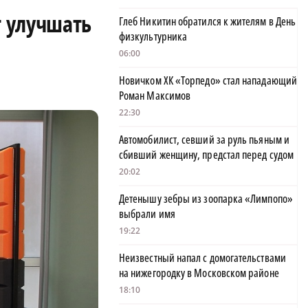
т улучшать
Глеб Никитин обратился к жителям в День
физкультурника
06:00
Новичком ХК «Торпедо» стал нападающий
Роман Максимов
22:30
Автомобилист, севший за руль пьяным и
сбивший женщину, предстал перед судом
20:02
Детенышу зебры из зоопарка «Лимпопо»
выбрали имя
19:22
Неизвестный напал с домогательствами
на нижегородку в Московском районе
18:10