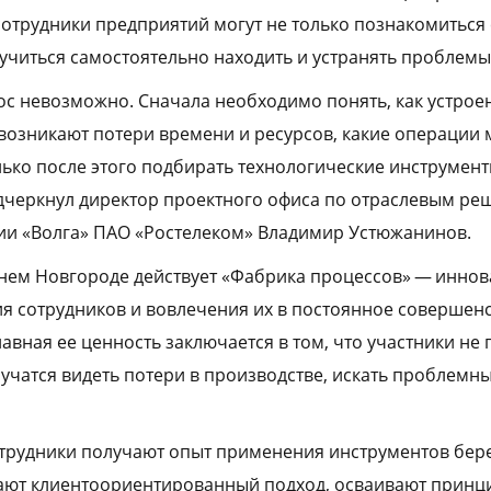
 сотрудники предприятий могут не только познакомитьс
аучиться самостоятельно находить и устранять проблемы 
с невозможно. Сначала необходимо понять, как устро
 возникают потери времени и ресурсов, какие операции
лько после этого подбирать технологические инструмен
дчеркнул директор проектного офиса по отраслевым р
ии «Волга» ПАО «Ростелеком» Владимир Устюжанинов.
жнем Новгороде действует «Фабрика процессов» — инно
я сотрудников и вовлечения их в постоянное совершен
авная ее ценность заключается в том, что участники не
 учатся видеть потери в производстве, искать проблемны
отрудники получают опыт применения инструментов бер
вают клиентоориентированный подход, осваивают принц