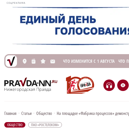
СОЦРЕКЛАМА
ЧТО ИЗМЕНИТСЯ С 1 АВГУСТА
ЧТО 
L
n
s
M
H
e
Главная
•
Статьи
•
Общество
•
На площадке «Фабрика процессов» демонст
ОБЩЕСТВО
ПАО «РОСТЕЛЕКОМ»