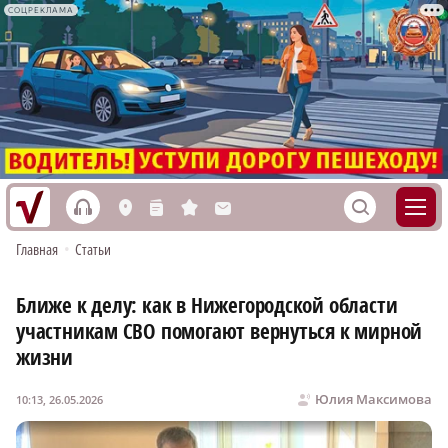
СОЦРЕКЛАМА
h
S
L
n
s
M
Главная
•
Статьи
Ближе к делу: как в Нижегородской области
участникам СВО помогают вернуться к мирной
жизни
Юлия Максимова
10:13, 26.05.2026