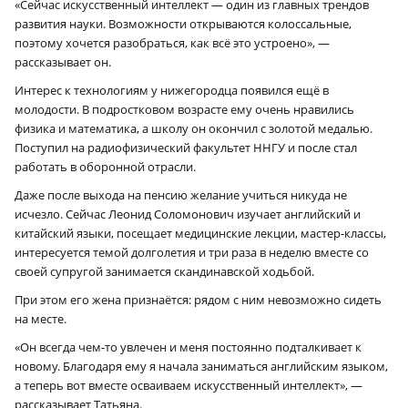
«Сейчас искусственный интеллект — один из главных трендов
развития науки. Возможности открываются колоссальные,
поэтому хочется разобраться, как всё это устроено», —
рассказывает он.
Интерес к технологиям у нижегородца появился ещё в
молодости. В подростковом возрасте ему очень нравились
физика и математика, а школу он окончил с золотой медалью.
Поступил на радиофизический факультет ННГУ и после стал
работать в оборонной отрасли.
Даже после выхода на пенсию желание учиться никуда не
исчезло. Сейчас Леонид Соломонович изучает английский и
китайский языки, посещает медицинские лекции, мастер-классы,
интересуется темой долголетия и три раза в неделю вместе со
своей супругой занимается скандинавской ходьбой.
При этом его жена признаётся: рядом с ним невозможно сидеть
на месте.
«Он всегда чем-то увлечен и меня постоянно подталкивает к
новому. Благодаря ему я начала заниматься английским языком,
а теперь вот вместе осваиваем искусственный интеллект», —
рассказывает Татьяна.