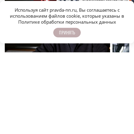
«Динамо» – развалить
предсезонный сбор
клуб
Используя сайт pravda-nn.ru, Вы соглашаетесь с
использованием файлов cookie, которые указаны в
Политике обработки персональных данных
ПРИНЯТЬ
Председатель Студенческого совета рассказал, как
Лучший э
вдохновлять других людей
тайны эл