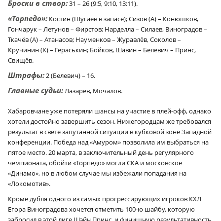
Броски в створ:
31 – 26 (9:5, 9:10, 13:11).
«Торпедо»:
Костин (Шугаев в запасе); Сизов (А) – Конюшков,
Гончарук – Летунов – Фирстов; Нарделла – Силаев, Виноградов –
Ткачёв (А) – Атанасов; Науменков – Журавлёв, Соколов –
Кручинин (К) – Гераськин; Бойков, Шавин – Белевич – Принс,
Свищёв.
Штрафы:
2 (Белевич) – 16.
Главные судьи:
Лазарев, Мочалов.
Хабаровчане уже потеряли шансы на участие в плей-офф, однако
хотели достойно завершить сезон. Нижегородцам же требовался
результат в свете запутанной ситуации в кубковой зоне Западной
конференции. Победа над «Амуром» позволила им выбраться на
пятое место. 20 марта, в заключительный день регулярного
чемпионата, обойти «Торпедо» могли СКА и московское
«Динамо», но в любом случае мы избежали попадания на
«Локомотив».
Кроме дубля одного из самых прогрессирующих игроков КХЛ
Егора Виноградова хочется отметить 100‑ю шайбу, которую
забросил в этой лиге Шэйн Принс, и финишную результативность