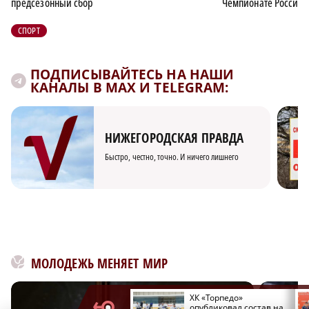
предсезонный сбор
Чемпионате России 
СПОРТ
ПОДПИСЫВАЙТЕСЬ НА НАШИ
КАНАЛЫ В MAX И TELEGRAM:
НИЖЕГОРОДСКАЯ ПРАВДА
Быстро, честно, точно. И ничего лишнего
МОЛОДЕЖЬ МЕНЯЕТ МИР
Кирьяков предположил,
ХК «Торпедо»
что цель руководства ФК
опубликовал состав на