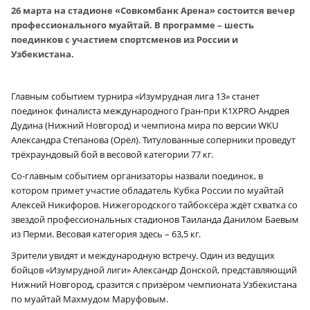
26 марта на стадионе «Совкомбанк Арена» состоится вечер
профессионального муайтай. В программе – шесть
поединков с участием спортсменов из России и
Узбекистана.
Главным событием турнира «Изумрудная лига 13» станет
поединок финалиста международного Гран-при K1XPRO Андрея
Дудина (Нижний Новгород) и чемпиона мира по версии WKU
Александра Степанова (Орёл). Титулованные соперники проведут
трёхраундовый бой в весовой категории 77 кг.
Со-главным событием организаторы назвали поединок, в
котором примет участие обладатель Кубка России по муайтай
Алексей Никифоров. Нижегородского тайбоксёра ждёт схватка со
звездой профессиональных стадионов Таиланда Данилом Баевым
из Перми. Весовая категория здесь – 63,5 кг.
Зрители увидят и международную встречу. Один из ведущих
бойцов «Изумрудной лиги» Александр Донской, представляющий
Нижний Новгород, сразится с призёром чемпионата Узбекистана
по муайтай Махмудом Маруфовым.