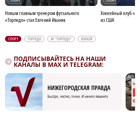
СПОРТ
СПОРТ
Новым главным тренером футзального
Хоккейный клуб «То
«Торпедо» стал Евгений Иваняк
из США
СПОРТ
ТОРПЕДО
ХК "ТОРПЕДО"
ХОККЕЙ
ПОДПИСЫВАЙТЕСЬ НА НАШИ
КАНАЛЫ В MAX И TELEGRAM:
НИЖЕГОРОДСКАЯ ПРАВДА
Быстро, честно, точно. И ничего лишнего