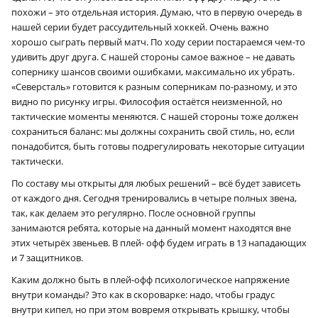
похожи – это отдельная история. Думаю, что в первую очередь в
нашей серии будет рассудительный хоккей. Очень важно
хорошо сыграть первый матч. По ходу серии постараемся чем-то
удивить друг друга. С нашей стороны самое важное – не давать
сопернику шансов своими ошибками, максимально их убрать.
«Северсталь» готовится к разным соперникам по-разному, и это
видно по рисунку игры. Философия остаётся неизменной, но
тактические моменты меняются. С нашей стороны тоже должен
сохраниться баланс: мы должны сохранить свой стиль, но, если
понадобится, быть готовы подрегулировать некоторые ситуации
тактически.
По составу мы открыты для любых решений – всё будет зависеть
от каждого дня. Сегодня тренировались в четыре полных звена,
так, как делаем это регулярно. После основной группы
занимаются ребята, которые на данный момент находятся вне
этих четырёх звеньев. В плей- офф будем играть в 13 нападающих
и 7 защитников.
Каким должно быть в плей-офф психологическое напряжение
внутри команды? Это как в скороварке: надо, чтобы градус
внутри кипел, но при этом вовремя открывать крышку, чтобы