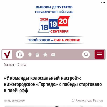
h
S
L
n
s
M
Главная
•
Статьи
«У команды колоссальный настрой»:
нижегородское «Торпедо» с победы стартовало
в плей-офф
Александр Рылов
15:55, 25.03.2026