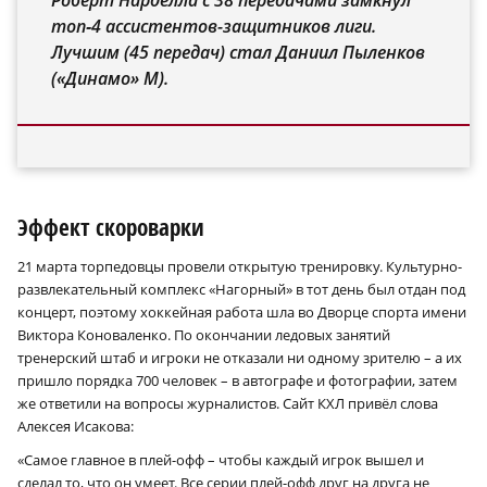
Роберт Нарделла с 38 передачами замкнул
топ‑4 ассистентов-защитников лиги.
Лучшим (45 передач) стал Даниил Пыленков
(«Динамо» М).
Эффект скороварки
21 марта торпедовцы провели открытую тренировку. Культурно-
развлекательный комплекс «Нагорный» в тот день был отдан под
концерт, поэтому хоккейная работа шла во Дворце спорта имени
Виктора Коноваленко. По окончании ледовых занятий
тренерский штаб и игроки не отказали ни одному зрителю – а их
пришло порядка 700 человек – в автографе и фотографии, затем
же ответили на вопросы журналистов. Сайт КХЛ привёл слова
Алексея Исакова:
«Самое главное в плей-офф – чтобы каждый игрок вышел и
сделал то, что он умеет. Все серии плей-офф друг на друга не