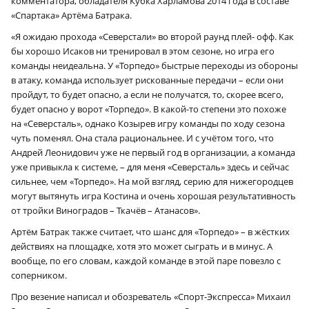
комментатора, обладателя Кубка Харламова 2014 года в составе
«Спартака» Артёма Батрака.
«Я ожидаю прохода «Северстали» во второй раунд плей- офф. Как
бы хорошо Исаков ни тренировал в этом сезоне, но игра его
команды неидеальна. У «Торпедо» быстрые переходы из обороны
в атаку, команда использует рискованные передачи – если они
пройдут, то будет опасно, а если не получатся, то, скорее всего,
будет опасно у ворот «Торпедо». В какой-то степени это похоже
на «Северсталь», однако Козырев игру команды по ходу сезона
чуть поменял. Она стала рациональнее. И с учётом того, что
Андрей Леонидович уже не первый год в организации, а команда
уже привыкла к системе, – для меня «Северсталь» здесь и сейчас
сильнее, чем «Торпедо». На мой взгляд, серию для нижегородцев
могут вытянуть игра Костина и очень хорошая результативность
от тройки Виноградов – Ткачёв – Атанасов».
Артём Батрак также считает, что шанс для «Торпедо» – в жёстких
действиях на площадке, хотя это может сыграть и в минус. А
вообще, по его словам, каждой команде в этой паре повезло с
соперником.
Про везение написал и обозреватель «Спорт-Экспресса» Михаил