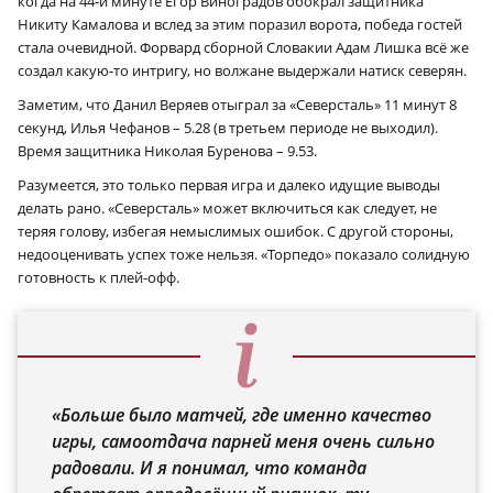
когда на 44‑й минуте Егор Виноградов обокрал защитника
Никиту Камалова и вслед за этим поразил ворота, победа гостей
стала очевидной. Форвард сборной Словакии Адам Лишка всё же
создал какую-то интригу, но волжане выдержали натиск северян.
Заметим, что Данил Веряев отыграл за «Северсталь» 11 минут 8
секунд, Илья Чефанов – 5.28 (в третьем периоде не выходил).
Время защитника Николая Буренова – 9.53.
Разумеется, это только первая игра и далеко идущие выводы
делать рано. «Северсталь» может включиться как следует, не
теряя голову, избегая немыслимых ошибок. С другой стороны,
недооценивать успех тоже нельзя. «Торпедо» показало солидную
готовность к плей-офф.
«Больше было матчей, где именно качество
игры, самоотдача парней меня очень сильно
радовали. И я понимал, что команда