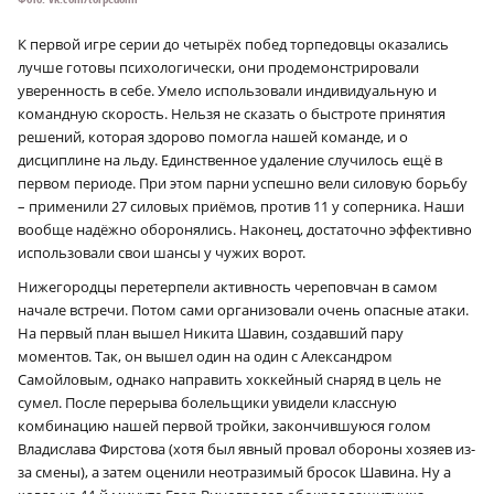
К первой игре серии до четырёх побед торпедовцы оказались
лучше готовы психологически, они продемонстрировали
уверенность в себе. Умело использовали индивидуальную и
командную скорость. Нельзя не сказать о быстроте принятия
решений, которая здорово помогла нашей команде, и о
дисциплине на льду. Единственное удаление случилось ещё в
первом периоде. При этом парни успешно вели силовую борьбу
– применили 27 силовых приёмов, против 11 у соперника. Наши
вообще надёжно оборонялись. Наконец, достаточно эффективно
использовали свои шансы у чужих ворот.
Нижегородцы перетерпели активность череповчан в самом
начале встречи. Потом сами организовали очень опасные атаки.
На первый план вышел Никита Шавин, создавший пару
моментов. Так, он вышел один на один с Александром
Самойловым, однако направить хоккейный снаряд в цель не
сумел. После перерыва болельщики увидели классную
комбинацию нашей первой тройки, закончившуюся голом
Владислава Фирстова (хотя был явный провал обороны хозяев из-
за смены), а затем оценили неотразимый бросок Шавина. Ну а