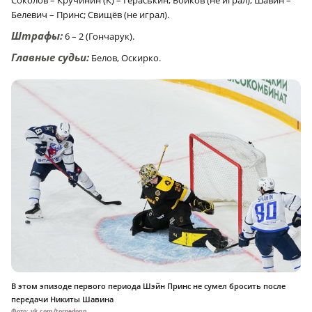
Соколов – Кручинин (К) – Гераськин; Бойков (не играл); Шавин –
Белевич – Принс; Свищёв (не играл).
Штрафы:
6 – 2 (Гончарук).
Главные судьи:
Белов, Оскирко.
В этом эпизоде первого периода Шэйн Принс не сумел бросить после
передачи Никиты Шавина
Фото: vk.com/torpedonn