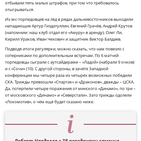
отбывали пять малых штрафов, при том что требовалось
отыгрываться.
Из экс-торпедовцев на лёд в рядах дальневосточников выходили
нападающие Артур Гиздатуллин, Евгений Грачёв, Андрей Крутов
(напомним: наш клуб отдал его «Амуру» в аренду), Олег Ли,
Кирилл Ураков, Иван Чехович и защитник Виктор Балдаев.
Подводя итоги регулярки, можно сказать, что нам повезло с
соперниками по дополнительным встречам. По 6 матчей
торпедовцы сыграли с аутсайдерами – «Ладой» (набрали 9 очков)
и с «Сочи» (10). С другой стороны, в зачёте Западной
конференции мы четыре раза из четырёх возможных победили
СКА. Трижды превзошли «Спартак» и «Драконов», дважды – ЦСКА.
Да, потерпели четыре поражения от минского «Динамо», по три –
от московского «Динамо» и «Северстали». Зато трижды одолели
«Локомотив», о чём ещё будет сказано ниже.