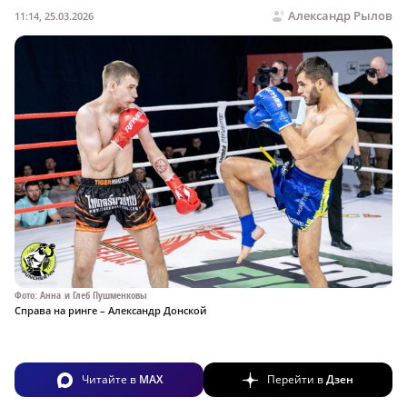
Александр Рылов
11:14, 25.03.2026
Фото: Анна и Глеб Пушменковы
Справа на ринге – Александр Донской
Читайте в
MAX
Перейти в
Дзен