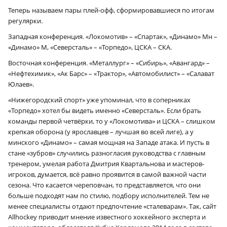
Теперь называем пары плей-офф, сформировавшиеся по итогам
регулярки.
Западная конференция. «Локомотив» – «Спартак», «Динамо» Мн –
«Динамо» М, «Северсталь» – «Торпедо», ЦСКА – СКА.
Восточная конференция. «Металлург» – «Сибирь», «Авангард» –
«Нефтехимик», «Ак Барс» – «Трактор», «Автомобилист» – «Салават
Юлаев».
«Нижегородский спорт» уже упоминал, что в соперниках
«Торпедо» хотел бы видеть именно «Северсталь». Если брать
команды первой четвёрки, то у «Локомотива» и ЦСКА – слишком
крепкая оборона (у ярославцев – лучшая во всей лиге), а у
минского «Динамо» – самая мощная на Западе атака. И пусть в
стане «зубров» случились разногласия руководства с главным
тренером, умелая работа Дмитрия Квартальнова и мастеров-
игроков, думается, всё равно проявится в самой важной части
сезона. Что касается череповчан, то представляется, что они
больше подходят нам по стилю, подбору исполнителей. Тем не
менее специалисты отдают предпочтение «сталеварам». Так, сайт
Allhockey приводит мнение известного хоккейного эксперта и