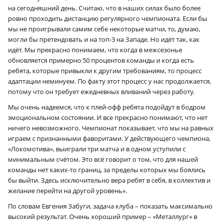
на сегодняшний день. Считаю, что в наших силах было более
ровно проходить дистанцию регулярного чемпионата. Если бы
мы не проигрывали самим себе некоторые матчи, то, думаю,
могли бы претендовать и на топ‑3 на Западе. Но идёт так, как
идёт. Мы прекрасно понимаем, что когда в межсезонье
обновляется примерно 50 процентов команды и когда есть
ребята, которые привыкли к другим требованиям, то процесс
адаптации неминуем. По факту этот процесс у нас продолжается,
потому что он требует ежедневных вливаний через работу.
Мы очень надеемся, что к плей-офф ребята подойдут в бодром
эмоциональном состоянии. И все прекрасно понимают, что нет
ничего невозможного. Чемпионат показывает, что мы на равных
играем с признанными фаворитами. У действующего чемпиона,
«Локомотива», выиграли три матча и в одном уступили с
минимальным счётом. Это всё говорит о том, что для нашей
команды нет каких-то границ, за пределы которых мы боялись
бы выйти. Здесь исключительно вера ребят в себя, в коллектив и
желание перейти на другой уровень».
По словам Евгения Забуги, задача клуба – показать максимально
высокий результат. Очень хороший пример – «Металлург» в