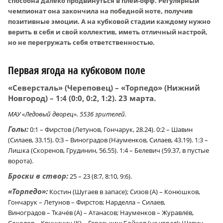
способна далеко продвинуться в плей-офф. Регулярный
чемпионат она закончила на победной ноте, получив
позитивные эмоции. А на кубковой стадии каждому нужно
верить в себя и свой коллектив, иметь отличный настрой,
но не перегружать себя ответственностью.
Первая ягода на кубковом поле
«Северсталь» (Череповец) – «Торпедо» (Нижний
Новгород) – 1:4 (0:0, 0:2, 1:2). 23 марта.
МАУ «Ледовый дворец». 5536 зрителей.
Голы:
0:1 – Фирстов (Летунов, Гончарук, 28.24). 0:2 – Шавин
(Силаев, 33.15). 0:3 – Виноградов (Науменков, Силаев, 43.19). 1:3 –
Лишка (Скоренов, Грудинин, 56.55). 1:4 – Белевич (59.37, в пустые
ворота).
Броски в створ:
25 – 23 (8:7, 8:10, 9:6).
«Торпедо»:
Костин (Шугаев в запасе); Сизов (А) – Конюшков,
Гончарук – Летунов – Фирстов; Нарделла – Силаев,
Виноградов – Ткачёв (А) – Атанасов; Науменков – Журавлёв,