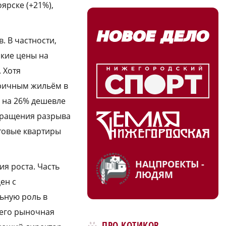
ярске (+21%),
. В частности,
кие цены на
 Хотя
оричным жильём в
и на 26% дешевле
окращения разрыва
отовые квартиры
НАЦПРОЕКТЫ -
я роста. Часть
ЛЮДЯМ
ен с
ьную роль в
чего рыночная
ПРО КОТИКОВ