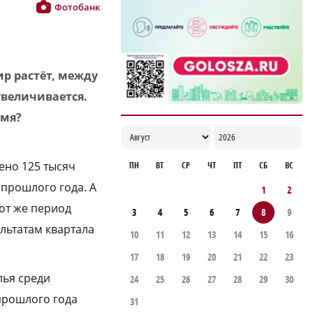
Фотобанк
17:06
р растёт, между
величивается.
емя?
ено 125 тысяч
ПН
ВТ
СР
ЧТ
ПТ
СБ
ВС
 прошлого года. А
1
2
тот же период
3
4
5
6
7
8
9
льтатам квартала
10
11
12
13
14
15
16
17
18
19
20
21
22
23
лья среди
24
25
26
27
28
29
30
прошлого года
31