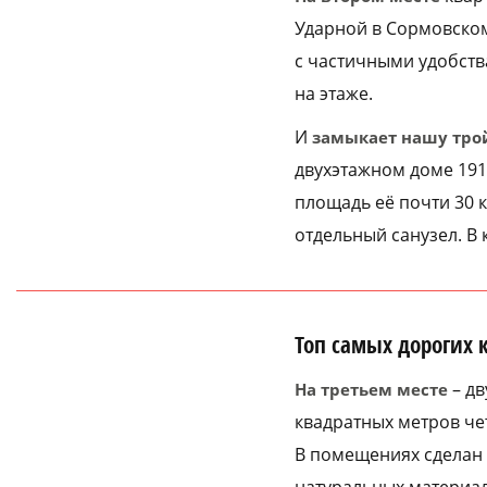
Ударной в Сормовском 
с частичными удобств
на этаже.
И
замыкает нашу тро
двухэтажном доме 191
площадь её почти 30 к
отдельный санузел. В
Топ самых дорогих 
– дв
На третьем месте
квадратных метров чет
В помещениях сделан а
натуральных материало