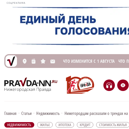
СОЦРЕКЛАМА
ЧТО ИЗМЕНИТСЯ С 1 АВГУСТА
ЧТО 
L
n
s
M
H
e
Главная
•
Статьи
•
Недвижимость
•
Нижегородцам рассказали о трендах н
НЕДВИЖИМОСТЬ
ЖИЛЬЕ
ИПОТЕКА
КРЕДИТ
СТОИМОСТЬ ЖИЛЬЯ