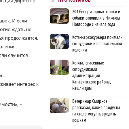
ляющий директор
204 беспризорных кошки и
собаки отловили в Нижнем
вок. И если
Новгороде с начала года
огие ждать не
Кота-наркокурьера поймали
ья продолжается,
сотрудники исправительной
евления
колонии
сли случится
Котята, спасенные
сотрудниками
администрации
рь
Канавинского района,
живает интерес к
нашли дом
Ветеринар Смирнов
мости», –
рассказал, какие продукты
на столе могут навредить
кошкам