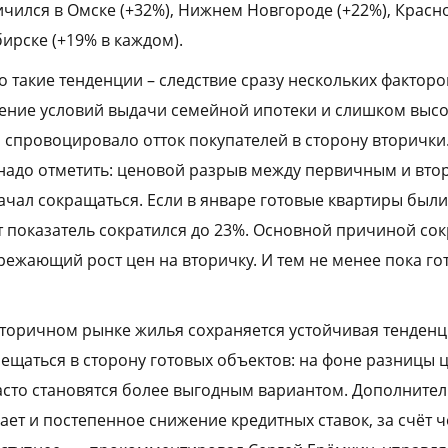
чился в Омске (+32%), Нижнем Новгороде (+22%), Красно
ирске (+19% в каждом).
о такие тенденции – следствие сразу нескольких факторов
ение условий выдачи семейной ипотеки и слишком высо
 спровоцировало отток покупателей в сторону вторички.
надо отметить: ценовой разрыв между первичным и вт
ачал сокращаться. Если в январе готовые квартиры был
от показатель сократился до 23%. Основной причиной с
режающий рост цен на вторичку. И тем не менее пока г
вторичном рынке жилья сохраняется устойчивая тенденци
ещаться в сторону готовых объектов: на фоне разницы ц
сто становятся более выгодным вариантом. Дополнител
ает и постепенное снижение кредитных ставок, за счёт 