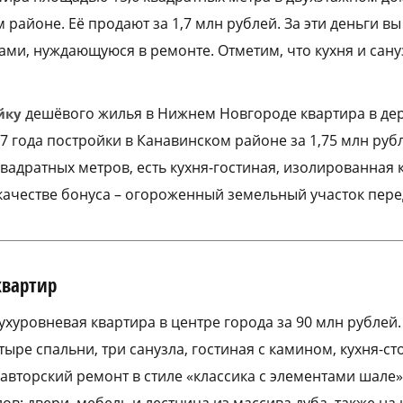
районе. Её продают за 1,7 млн рублей. За эти деньги в
ами, нуждающуюся в ремонте. Отметим, что кухня и сану
дешёвого жилья в Нижнем Новгороде квартира в де
йку
7 года постройки в Канавинском районе за 1,75 млн руб
вадратных метров, есть кухня-гостиная, изолированная 
 качестве бонуса – огороженный земельный участок пер
квартир
ухуровневая квартира в центре города за 90 млн рублей
ыpе cпaльни, три санузла, гостиная с камином, кухня-ст
вторский ремонт в стиле «классика с элементами шале».
в: двери, мебель и лестница из массива дуба, также на 