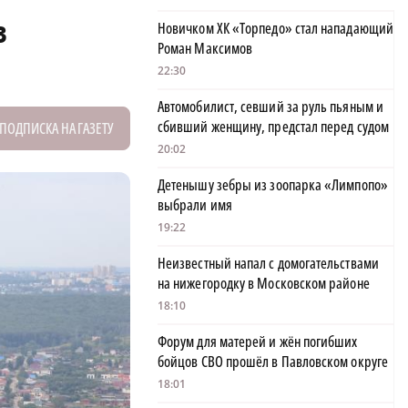
в
Новичком ХК «Торпедо» стал нападающий
Роман Максимов
22:30
Автомобилист, севший за руль пьяным и
сбивший женщину, предстал перед судом
ПОДПИСКА НА ГАЗЕТУ
20:02
Детенышу зебры из зоопарка «Лимпопо»
выбрали имя
19:22
Неизвестный напал с домогательствами
на нижегородку в Московском районе
18:10
Форум для матерей и жён погибших
бойцов СВО прошёл в Павловском округе
18:01