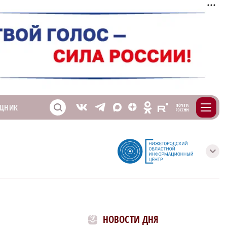
m
T
O
ЩНИК
Z
X
E
S
V
с
НОВОСТИ ДНЯ