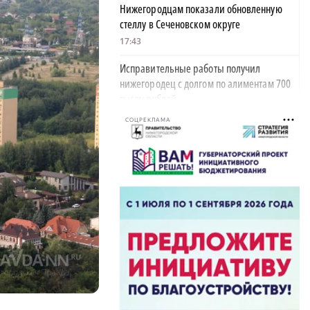
Нижегородцам показали обновленную
стеллу в Сеченовском округе
17:43
Исправительные работы получил
нижегородец с долгом по алиментам 700
тысяч рублей
17:37
СОЦРЕКЛАМА
Обращения пострадавших продавцов WB
рассмотрят на заседании оперштаба в
августе
17:21
Нижегородская область вошла в число
лидеров научно-популярного туризма
17:10
Специальный концерт «Музыка
балконов» пройдет в Нижнем Новгороде
15 августа