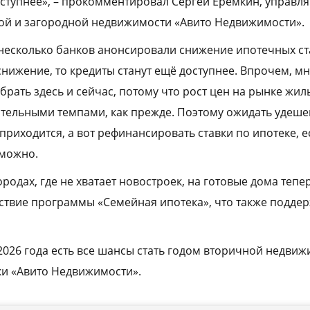
оступнее», – прокомментировал Сергей Ерёмкин, управ
ой и загородной недвижимости «Авито Недвижимости».
 несколько банков анонсировали снижение ипотечных ста
снижение, то кредиты станут ещё доступнее. Впрочем, мн
брать здесь и сейчас, потому что рост цен на рынке жил
мительными темпами, как прежде. Поэтому ожидать удеш
приходится, а вот рефинансировать ставки по ипотеке, е
зможно.
ородах, где не хватает новостроек, на готовые дома тепе
ствие программы «Семейная ипотека», что также поддер
2026 года есть все шансы стать годом вторичной недвижи
ки «Авито Недвижимости».