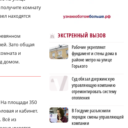
ы получите комнату
зел находятся
ЭКСТРЕННЫЙ ВЫЗОВ
ревянном
лей. Зато общая
Рабочие укрепляют
комната и
фундамент и стены дома в
районе метро на улице
ед домом.
Горького
Суд обязал дзержинскую
управляющую компанию
отремонтировать систему
отопления
. На площади 350
В Госдуме разъяснили
оловая и кабинет.
порядок смены управляющей
 Всё из
компании
кухне имеется