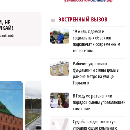
ЭКСТРЕННЫЙ ВЫЗОВ
, НЕ
ЛКАЙ!
19 жилых домов и
а событий
социальных объектов
подключат к современным
теплосетям
Рабочие укрепляют
фундамент и стены дома в
районе метро на улице
Горького
В Госдуме разъяснили
порядок смены управляющей
компании
Суд обязал дзержинскую
управляющую компанию