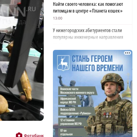
Найти своего человека: как помогают
питомцам в центре «Планета кошек»
13:00
У нижегородских абитуриентов стали
популярны инженерные направления
12:48
Как помощь людям стала главным делом
жизни для нижегородской студентки
12:47
Объявлена программа празднования 805-
летия Нижнего Новгорода
11:56
В Керженском заповеднике появился
новый кот Степан
11:18
Фотобанк