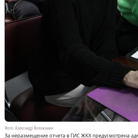
Фото: Александр Воложанин
За неразмещение отчета в ГИС ЖКХ предусмотрена ад