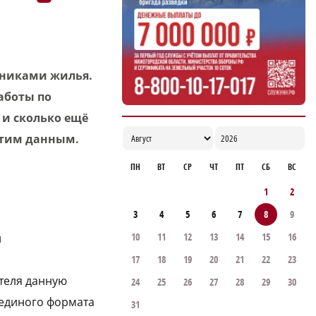
нниками жилья.
работы по
и сколько ещё
этим данным.
ПН
ВТ
СР
ЧТ
ПТ
СБ
ВС
1
2
3
4
5
6
7
8
9
10
11
12
13
14
15
16
й
17
18
19
20
21
22
23
ителя данную
24
25
26
27
28
29
30
 единого формата
31