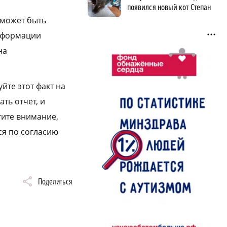
появился новый кот Степан
 может быть
информации
на
йте этот факт на
ть отчет, и
тите внимание,
ся по согласию
Поделиться