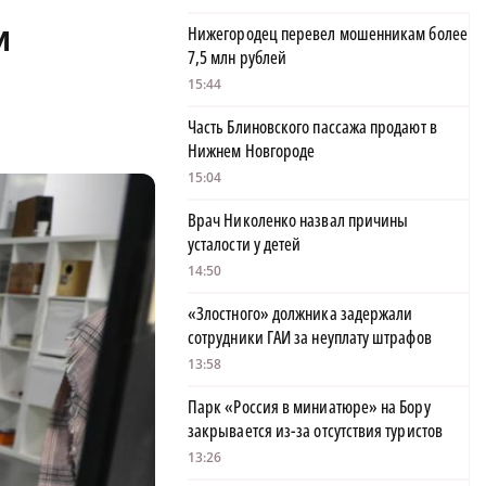
и
Нижегородец перевел мошенникам более
7,5 млн рублей
15:44
Часть Блиновского пассажа продают в
Нижнем Новгороде
15:04
Врач Николенко назвал причины
усталости у детей
14:50
«Злостного» должника задержали
сотрудники ГАИ за неуплату штрафов
13:58
Парк «Россия в миниатюре» на Бору
закрывается из-за отсутствия туристов
13:26