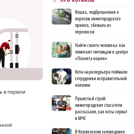
Кошка, подброшенная к
воротам нижегородского
приюта, сбежала из
переноски
Найти своего человека: как
помогают питомцам в центре
«Планета кошек»
Кота-наркокурьера поймали
сотрудники исправительной
колонии
ь в первом
Пушистый строй:
нижегородские спасатели
рассказали, как коты служат
в МЧС
енной
В Керженском заповеднике