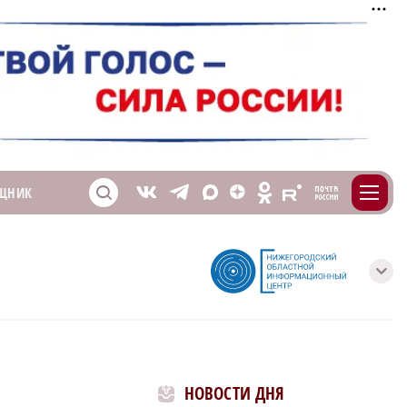
m
T
O
ЩНИК
Z
X
E
S
V
с
НОВОСТИ ДНЯ