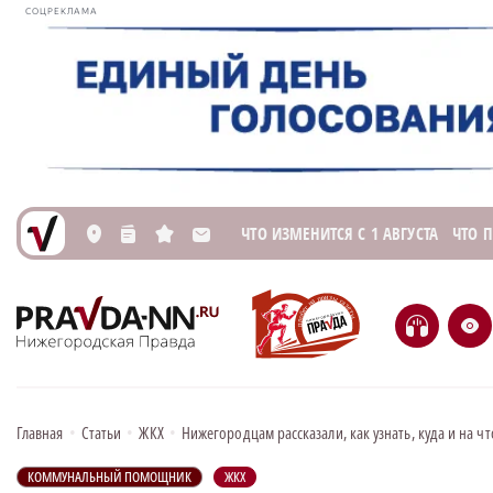
СОЦРЕКЛАМА
ЧТО ИЗМЕНИТСЯ С 1 АВГУСТА
ЧТО 
L
n
s
M
H
e
Главная
•
Статьи
•
ЖКХ
•
Нижегородцам рассказали, как узнать, куда и на ч
КОММУНАЛЬНЫЙ ПОМОЩНИК
ЖКХ