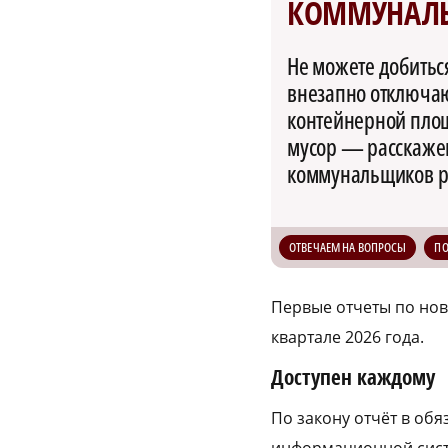
КОММУНАЛ
Не можете добитьс
внезапно отключают
контейнерной пло
мусор — расскажем
коммунальщиков р
ОТВЕЧАЕМ НА ВОПРОСЫ
П
Первые отчеты по но
квартале 2026 года.
Доступен каждому
По закону отчёт в об
информационной сист