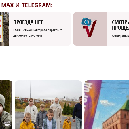
MAX И TELEGRAM:
СМОТРИ
ПРОЕЗДА НЕТ
ПРОЩЁ
Где в Нижнем Новгороде перекрыто
движение транспорта
Фотохроник