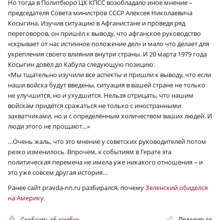
Но тогда в Политбюро ЦК КПСС возобладало иное мнение –
председателя Совета министров СССР Алексея Николаевича
Косыгина. Изучив ситуацию в Афганистане и проведя ряд
переговоров, он пришёл к выводу, что афганское руководство
«скрывает от нас истинное положение дел» и мало что делает для
укрепления своего влияния внутри страны. И 20 марта 1979 года
Косыгин довёл до Кабула следующую позицию:
«Мы тщательно изучили все аспекты и пришли к выводу, что если
наши войска будут введены, ситуация в вашей стране не только
не улучшится, но и ухудшится. Нельзя отрицать, что нашим
войскам придётся сражаться не только с иностранными
захватчиками, но и с определённым количеством ваших людей. И
люди этого не прощают…»
…Очень жаль, что это мнение у советских руководителей потом
резко изменилось. Впрочем, к событиям в Герате эта
политическая перемена не имела уже никакого отношения – и
это уже совсем другая история…
Ранее сайт pravda-nn.ru разбирался, почему
Зеленский обиделся
на Америку
.
Сообщить об ошибке