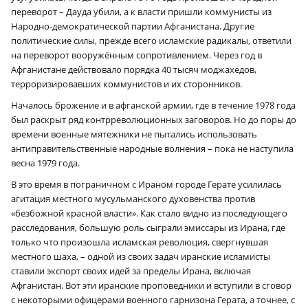
переворот – Дауда убили, а к власти пришли коммунисты из
Народно-демократической партии Афганистана. Другие
политические силы, прежде всего исламские радикалы, ответили
на переворот вооружённым сопротивлением. Через год в
Афганистане действовало порядка 40 тысяч моджахедов,
терроризировавших коммунистов и их сторонников.
Началось брожение и в афганской армии, где в течение 1978 года
был раскрыт ряд контр­революционных заговоров. Но до поры до
времени военные мятежники не пытались использовать
антиправительственные народные волнения – пока не наступила
весна 1979 года.
В это время в пограничном с Ираном городе Герате усилилась
агитация местного мусульманского духовенства против
«безбожной красной власти». Как стало видно из последующего
расследования, большую роль сыграли эмиссары из Ирана, где
только что произошла исламская революция, свергнувшая
местного шаха, – одной из своих задач иранские исламисты
ставили экспорт своих идей за пределы Ирана, включая
Афганистан. Вот эти иранские проповедники и вступили в сговор
с некоторыми офицерами военного гарнизона Герата, а точнее, с