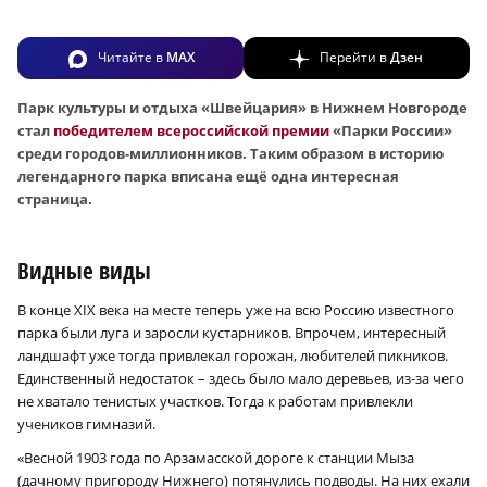
Читайте в
MAX
Перейти в
Дзен
Парк культуры и отдыха «Швейцария» в Нижнем Новгороде
стал
победителем всероссийской премии
«Парки России»
среди городов-миллионников. Таким образом в историю
легендарного парка вписана ещё одна интересная
страница.
Видные виды
В конце XIX века на месте теперь уже на всю Россию известного
парка были луга и заросли кустарников. Впрочем, интересный
ландшафт уже тогда привлекал горожан, любителей пикников.
Единственный недостаток – здесь было мало деревьев, из-за чего
не хватало тенистых участков. Тогда к работам привлекли
учеников гимназий.
«Весной 1903 года по Арзамасской дороге к станции Мыза
(дачному пригороду Нижнего) потянулись подводы. На них ехали