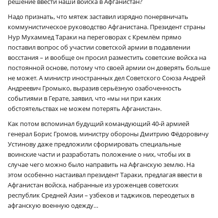
решение ввести наши войска в Афганистан?
Надо признать, что мятеж заставил изрядно понервничать
коммунистическое руководство Афганистана. Президент страны
Нур Мухаммед Тараки на переговорах с Кремлём прямо
поставил вопрос об участии советской армии в подавлении
восстания – и вообще он просил разместить советские войска на
постоянной основе, потому что своей армии он доверять больше
не может. А министр иностранных дел Советского Союза Андрей
Андреевич Громыко, выразив серьёзную озабоченность
событиями в Герате, заявил, что «мы ни при каких
обстоятельствах не можем потерять Афганистан».
Как потом вспоминал будущий командующий 40‑й армией
генерал Борис Громов, министру обороны Дмитрию Фёдоровичу
Устинову даже предложили сформировать специальные
воинские части и разработать положение о них, чтобы их в
случае чего можно было направить на Афганскую землю. На
этом особенно настаивал президент Тараки, предлагая ввести в
Афганистан войска, набранные из уроженцев советских
республик Средней Азии – узбеков и таджиков, переодетых в
афганскую военную одежду…