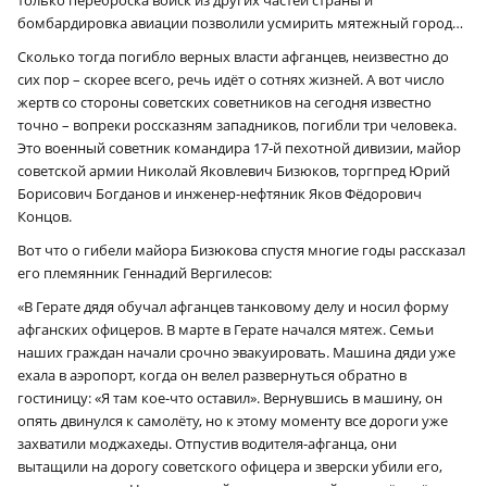
только переброска войск из других частей страны и
бомбардировка авиации позволили усмирить мятежный город…
Сколько тогда погибло верных власти афганцев, неизвестно до
сих пор – скорее всего, речь идёт о сотнях жизней. А вот число
жертв со стороны советских советников на сегодня известно
точно – вопреки россказням западников, погибли три человека.
Это военный советник командира 17‑й пехотной дивизии, майор
советской армии Николай Яковлевич Бизюков, торгпред Юрий
Борисович Богданов и инженер-нефтяник Яков Фёдорович
Концов.
Вот что о гибели майора Бизюкова спустя многие годы рассказал
его племянник Геннадий Вергилесов:
«В Герате дядя обучал афганцев танковому делу и носил форму
афганских офицеров. В марте в Герате начался мятеж. Семьи
наших граждан начали срочно эвакуировать. Машина дяди уже
ехала в аэропорт, когда он велел развернуться обратно в
гостиницу: «Я там кое-что оставил». Вернувшись в машину, он
опять двинулся к самолёту, но к этому моменту все дороги уже
захватили моджахеды. Отпустив водителя-афганца, они
вытащили на дорогу советского офицера и зверски убили его,