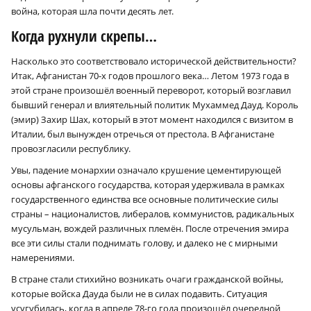
вой­на, которая шла почти десять лет.
Когда рухнули скрепы…
Насколько это соответствовало исторической действительности?
Итак, Афганистан 70‑х годов прошлого века… Летом 1973 года в
этой стране произошёл военный переворот, который возглавил
бывший генерал и влиятельный политик Мухаммед Дауд. Король
(эмир) Захир Шах, который в этот момент находился с визитом в
Италии, был вынужден отречься от престола. В Афганистане
провозгласили республику.
Увы, падение монархии означало крушение цементирующей
основы афганского государства, которая удерживала в рамках
государственного единства все основные политические силы
страны – националистов, либералов, коммунистов, радикальных
мусульман, вождей различных племён. После отречения эмира
все эти силы стали поднимать голову, и далеко не с мирными
намерениями.
В стране стали стихийно возникать очаги гражданской войны,
которые войска Дауда были не в силах подавить. Ситуация
усугубилась, когда в апреле 78-го года произошёл очередной