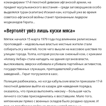
командирами 17‑й пехотной дивизии афганской армии, на
предмет мусульманского восстания – среди заговорщиков особо
выделялся туран (капитан) Исмаил-хан, который уже во время
советско-афганской войны станет признанным лидером
моджахедов Герата…
«Вертолёт увёз лишь куски мяса»
Мятеж начался 15 марта 1979 года под влиянием религиозных
проповедей – недовольные властью местные жители стали
собираться у мечетей, после чего вышли на массовое шествие по
улицам города. Толпа, которая росла как снежный ком, с криками
«Аллаху Акбар» стала нападать на здания органов власти,
выслеживала, зверски избивала и убивала партийных активистов,
×
государственных служащих, преподавателей учебных
заведений… Герат погрузился в хаос.
Полиция разбежалась, но когда кабульские власти приказали 17‑й
пехотной дивизии выйти из казарм для наведения порядка,
оказалось, что приказ выполнять некому – большая часть
личного состава присоединилась к восставшим. Мало того,
мятежникам прямо с военных складов было роздано оружие. И