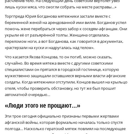
расчленив тело. На следующий день советский вертолёт увёз
лишь куски мяса, что смогли собрать на месте расправы…»
Торгпреда Юрия Богданова мятежники застали вместе с
беременной женой на арендованной ими вилле. Богданов успел
помочь жене перебраться через забор к соседям-афганцам. Они
укрыли её от разъярённой толпы. Женщина отделалась
переломом ноги, а вот Богданова, как говорится в документах,
«растерзали на куски и надругалась над телом».
Что касается Якова Концова, то он погиб, можно сказать,
случайно. Во время мятежа вместе с другими советскими
специалистами он прятался в городской гостинице, которую
мужественно защищали оставшиеся верными власти афганские
солдаты. Когда мятежники отступили, Концов вышел на крыльцо
отеля, чтобы проверить обстановку, но тут же был прошит
автоматной очередью…
«Люди этого не прощают…»
Эти трое сегодня официально признаны первыми жертвами
афганской войны, которая формально началась только спустя
полгода… Насколько гератский мятеж повлиял на последующее