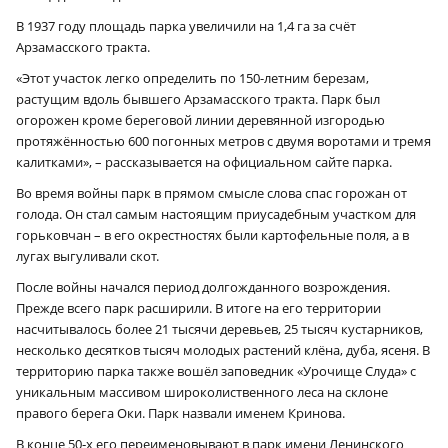
В 1937 году площадь парка увеличили на 1,4 га за счёт
Арзамасского тракта.
«Этот участок легко определить по 150-летним березам,
растущим вдоль бывшего Арзамасского тракта. Парк был
огорожен кроме береговой линии деревянной изгородью
протяжённостью 600 погонных метров с двумя воротами и тремя
калитками», – рассказывается на официальном сайте парка.
Во время войны парк в прямом смысле слова спас горожан от
голода. Он стал самым настоящим приусадебным участком для
горьковчан – в его окрестностях были картофельные поля, а в
лугах выгуливали скот.
После войны начался период долгожданного возрождения.
Прежде всего парк расширили. В итоге на его территории
насчитывалось более 21 тысячи деревьев, 25 тысяч кустарников,
несколько десятков тысяч молодых растений клёна, дуба, ясеня. В
территорию парка также вошёл заповедник «Урочище Слуда» с
уникальным массивом широколиственного леса на склоне
правого берега Оки. Парк назвали именем Кринова.
В конце 50‑х его переименовывают в парк имени Ленинского