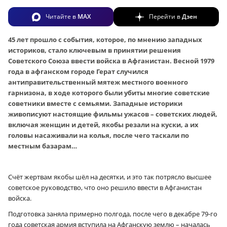
Читайте в
MAX
Перейти в
Дзен
45 лет прошло с события, которое, по мнению западных
историков, стало ключевым в принятии решения
Советского Союза ввести войска в Афганистан. Весной 1979
года в афганском городе Герат случился
антиправительственный мятеж местного военного
гарнизона, в ходе которого были убиты многие советские
советники вместе с семьями. Западные историки
живописуют настоящие фильмы ужасов – советских людей,
включая женщин и детей, якобы резали на куски, а их
головы насаживали на колья, после чего таскали по
местным базарам…
Счёт жертвам якобы шёл на десятки, и это так потрясло высшее
советское руководство, что оно решило ввести в Афганистан
войска.
Подготовка заняла примерно полгода, после чего в декабре 79-го
года советская армия вступила на Афганскую землю – началась