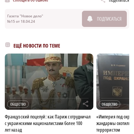
Поделиться
Газета "Новое дело"
ПОДПИСАТЬСЯ
№15 от 18.04.24
ЕЩЁ НОВОСТИ ПО ТЕМЕ
r
ОБЩЕСТВО
ОБЩЕСТВО
Французский поцелуй: как Париж сотрудничал
«Империя под охран
с украинскими националистами более 100
жандармы охотились
лет назад
террористом