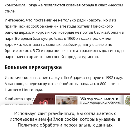
комсомола. Тогда же появляются кованая ограда в классическом
стиле.
Интересно, что поставили её не только ради красоты, но и из
практических соображений – в те годы жители Приокского
района держали коров и коз, которые не против были забрести в
парк. Во время благоустройства в 1960‑х годах проложили
дорожки, лестницы на склонах, разбили длинную аллею по
бровке откоса. В 70‑е годы появляются аттракционы, долгие годы
парк – место притяжения гостей города и туристов.
Большая перезагрузка
Историческое название парку «Швейцария» вернули в 1992 году.
А настоящая перезагрузка зелёной зоны началась к 800-летию
Нижнего Новгорода.
К юбилею города в парке проделали колоссальную работу,
Третий класс
350 пар поженились в
пожароопасности
Нижегородской области
проект стал одним из самых масштабных – благоустроили 52
действует в
в «красивую дату»
гектара территории парка. Также выполнили реставрацию
Нижегородской области
Используя сайт pravda-nn.ru, Вы соглашаетесь с
объектов культурного наследия – ограды и входов в парк.
использованием файлов cookie, которые указаны в
Сформировали прогулочные и беговые дорожки, создали детские
Политике обработки персональных данных
площадки, спортивную инфраструктуру, установили павильоны, в