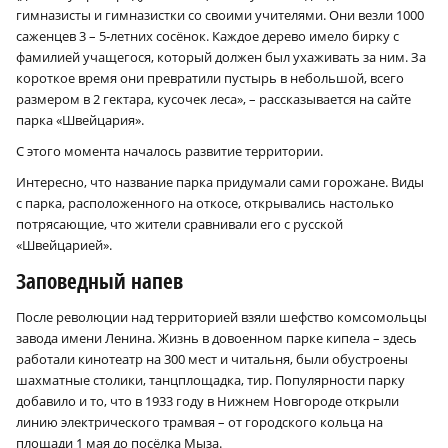
гимназисты и гимназистки со своими учителями. Они везли 1000
саженцев 3 – 5‑летних сосёнок. Каждое дерево имело бирку с
фамилией учащегося, который должен был ухаживать за ним. За
короткое время они превратили пустырь в небольшой, всего
размером в 2 гектара, кусочек леса», – рассказывается на сайте
парка «Швейцария».
С этого момента началось развитие территории.
Интересно, что название парка придумали сами горожане. Виды
с парка, расположенного на откосе, открывались настолько
потрясающие, что жители сравнивали его с русской
«Швейцарией».
Заповедный напев
После революции над территорией взяли шефство комсомольцы
завода имени Ленина. Жизнь в довоенном парке кипела – здесь
работали кинотеатр на 300 мест и читальня, были обустроены
шахматные столики, танцплощадка, тир. Популярности парку
добавило и то, что в 1933 году в Нижнем Новгороде открыли
линию электрического трамвая – от городского кольца на
площади 1 мая до посёлка Мыза.