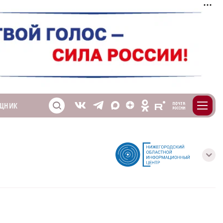
m
T
O
ЩНИК
Z
X
E
S
V
с