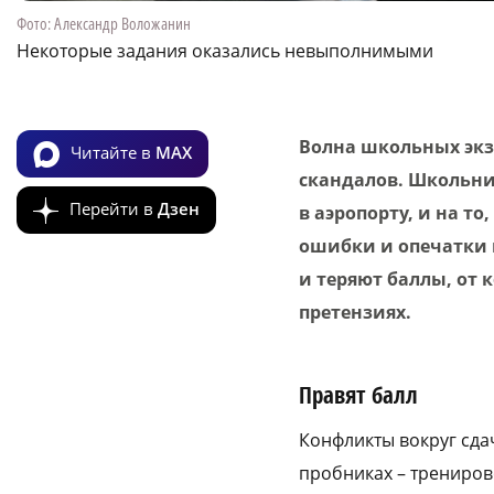
Фото: Александр Воложанин
Некоторые задания оказались невыполнимыми
Волна школьных экз
Читайте в
MAX
скандалов. Школьни
Перейти в
Дзен
в аэропорту, и на то
ошибки и опечатки в
и теряют баллы, от 
претензиях.
Правят балл
Конфликты вокруг сдач
пробниках – трениро