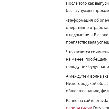
После того как выпуск
был вынужден проком
«Информация об опеча
оперативно отработан
в ведомстве. – В слов
препятствовала успе
Что касается сочинени
не менее, пообещали,
поводу них будут нап
А между тем волна эк
Нижегородской области
обществознанию, физи
Ранее на сайте pravda
период сдачи
Государс