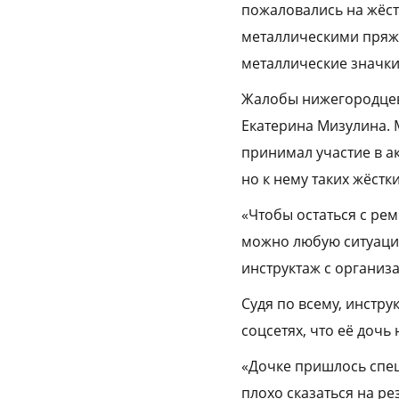
пожаловались на жёстк
металлическими пряжк
металлические значки
Жалобы нижегородцев 
Екатерина Мизулина. 
принимал участие в ак
но к нему таких жёстк
«Чтобы остаться с ре
можно любую ситуацию
инструктаж с организ
Судя по всему, инстру
соцсетях, что её дочь
«Дочке пришлось спеш
плохо сказаться на ре