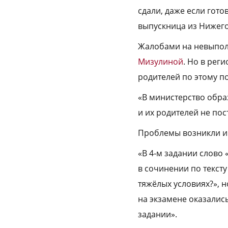
сдали, даже если гото
выпускница из Нижего
Жалобами на невыпол
Мизулиной
. Но в рег
родителей по этому по
«В министерство обра
и их родителей не пос
Проблемы возникли и н
«В 4‑м задании слово 
в сочинении по текст
тяжёлых условиях?», н
на экзамене оказались
задании».