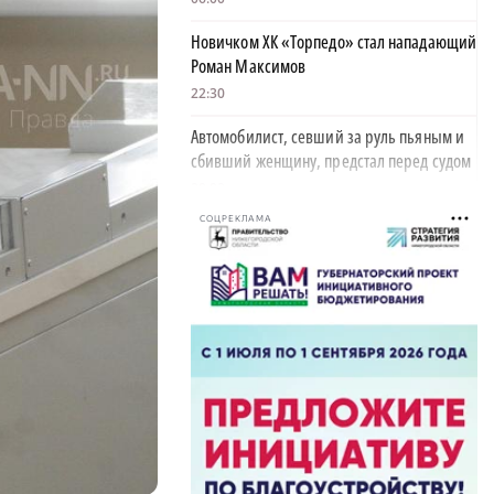
Новичком ХК «Торпедо» стал нападающий
Роман Максимов
22:30
Автомобилист, севший за руль пьяным и
сбивший женщину, предстал перед судом
20:02
СОЦРЕКЛАМА
Детенышу зебры из зоопарка «Лимпопо»
выбрали имя
19:22
Неизвестный напал с домогательствами
на нижегородку в Московском районе
18:10
Форум для матерей и жён погибших
бойцов СВО прошёл в Павловском округе
18:01