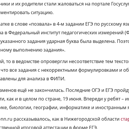
ники и их родители стали жаловаться на портале Госуслу
ментировать ситуацию.
тке в слове «позвала» в 4‑м задании ЕГЭ по русскому я
а в Федеральный институт педагогических измерений (Ф
е указанного задания ударная буква была выделена. Поэт
шному выполнению задания».
й, то в ведомстве опровергли несоответствие тем тексто
 что все задания с некорректными формулировками и о
равлены для анализа в ФИПИ.
заменов ещё не закончилась. Последние ОГЭ и ЕГЭ пройд
, как и в целом по стране, 19 июня. Впереди у ребят – 
ке, биологии, географии, информатике и иностранным 
-nn.ru рассказывалось, как в Нижегородской области
ста
твенной итоговой аттестации в форме ЕГЭ.