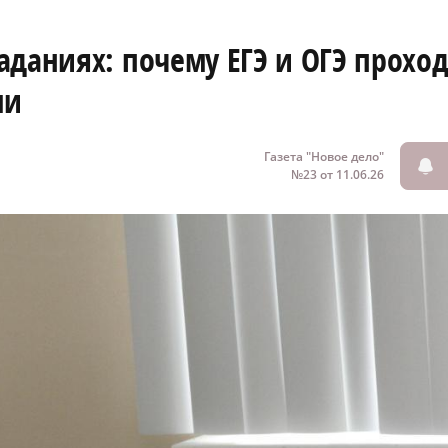
даниях: почему ЕГЭ и ОГЭ проход
ми
Газета "Новое дело"
№23 от 11.06.26