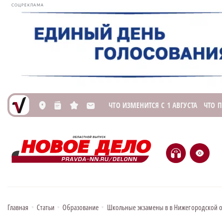
СОЦРЕКЛАМА
ЧТО ИЗМЕНИТСЯ С 1 АВГУСТА
ЧТО 
L
n
s
M
H
e
Главная
•
Статьи
•
Образование
•
Школьные экзамены в в Нижегородской об