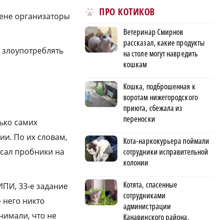
ПРО КОТИКОВ
мене организаторы
Ветеринар Смирнов
рассказал, какие продукты
т злоупотреблять
на столе могут навредить
кошкам
Кошка, подброшенная к
воротам нижегородского
приюта, сбежала из
переноски
ько самих
ии. По их словам,
Кота-наркокурьера поймали
сотрудники исправительной
исал пробники на
колонии
Котята, спасенные
ИПИ, 33‑е задание
сотрудниками
 него никто
администрации
нимали, что не
Канавинского района,