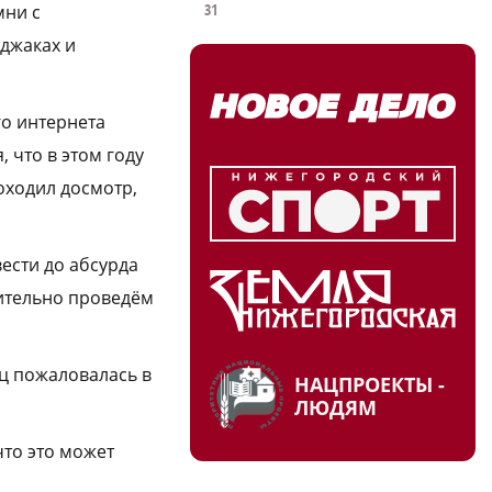
31
мни с
джаках и
о интернета
 что в этом году
оходил досмотр,
ести до абсурда
нительно проведём
иц пожаловалась в
НАЦПРОЕКТЫ -
ЛЮДЯМ
что это может