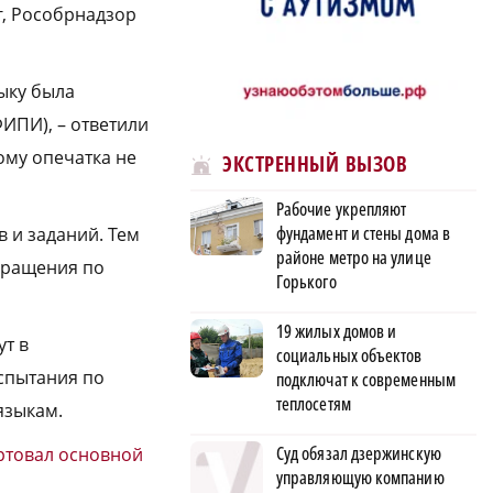
г, Рос­обрнадзор
зыку была
ИПИ), – ответили
ому опечатка не
ЭКСТРЕННЫЙ ВЫЗОВ
Рабочие укрепляют
фундамент и стены дома в
в и заданий. Тем
районе метро на улице
бращения по
Горького
19 жилых домов и
ут в
социальных объектов
испытания по
подключат к современным
теплосетям
языкам.
Суд обязал дзержинскую
ртовал основной
управляющую компанию