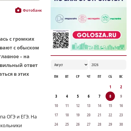
Фотобанк
ась с громких
вают с обыском
главное – на
равильный ответ
ться в этих
ПН
ВТ
СР
ЧТ
ПТ
СБ
ВС
1
2
3
4
5
6
7
8
9
10
11
12
13
14
15
16
17
18
19
20
21
22
23
па ОГЭ и ЕГЭ. На
24
25
26
27
28
29
30
школьники