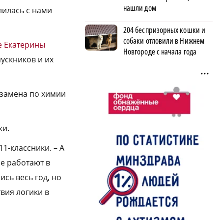
нашли дом
лилась с нами
204 беспризорных кошки и
собаки отловили в Нижнем
е Екатерины
Новгороде с начала года
ускников и их
кзамена по химии
ки.
11-классники. – А
ые работают в
ись весь год, но
твия логики в