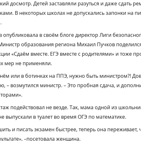
ий досмотр. Детей заставляли разу­ться и даже сдать ре
ами. В некоторых школах не допускались запонки на пи
.
опубликовала в своём блоге директор Лиги безопасног
Министр образования региона Михаил Пучков поделился,
ции «Сдаём вместе. ЕГЭ вместе с родителями» и тоже пр
их мер не применяли.
мнём или в ботинках на ППЭ, нужно быть министром?! Дов
, – возмутился министр. – Это пробная сдача, и допол
аторами».
ктаж подействовал не везде. Так, мама одной из школьн
 не выпускали в туалет во время ОГЭ по математике.
ить и писать экзамен быстрее, теперь она переживает, 
зультате», –посетовала женщина.