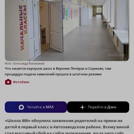
Фото: Александр Воложанин
Что касается корпусов школ в Верхних Печёрах и Сормове, там
процедура подачи заявлений прошла в штатном режиме
Фотобанк
Читайте в
MAX
Перейти в
Дзен
«Школа 800» обнулила заявления родителей на прием их
детей в первый класс в Автозаводском районе. Всему виной
стал массовый сбой на сайте учреждения, из-за чего сайт