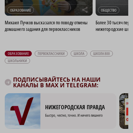
r
ОБРАЗОВАНИЕ
ОБЩЕСТВО
Михаил Пучков высказался по поводу отмены
Более 30 тысяч перв
домашнего задания для первоклассников
нижегородские школ
ОБРАЗОВАНИЕ
ПЕРВОКЛАССНИКИ
ШКОЛА
ШКОЛА 800
ШКОЛЬНИКИ
ПОДПИСЫВАЙТЕСЬ НА НАШИ
КАНАЛЫ В MAX И TELEGRAM:
НИЖЕГОРОДСКАЯ ПРАВДА
Быстро, честно, точно. И ничего лишнего