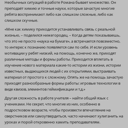
Необычных ситуаций в работе Романа бывает множество. Он
преподаёт химию и точные науки, которые зачастую многие
ребята воспринимают либо как слишком сложные, либо как
слишком скучные.
«Мне как химику приходится устанавливать связь с реальной
жизнью, – поделился нижегородец. – Когда детям показываешь,
что это не просто «наука на бумаге», а встречается повсеместно,
то интерес к познанию появляется сам по себе. И если уровень
мотивации у ребят низкий, на помощь, конечно же, приходят
различные методы и формы работы. Приходится вплетать в
изучение нового материала какие-то истории из жизни, истории
известных, выдающихся людей с их открытиями, выстраивать
материал от простого к сложному. Опять же на помощь зачастую
приходят разнообразные формы работы: игровые технологии в
виде квизов, элементов геймификации и т.д.»
Другая сложность в работе учителя – найти общий язык с
учениками. Не секрет, что многие из них, особенно в
подростковом возрасте, чтобы произвести впечатление на
сверстников или самоутвердиться, часто начинают хулиганить на
уроках и порой откровенно хамить преподавателям.