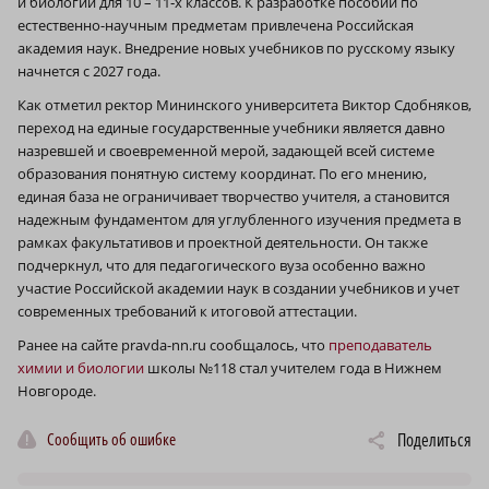
и биологии для 10 – 11‑х классов. К разработке пособий по
естественно-научным предметам привлечена Российская
академия наук. Внедрение новых учебников по русскому языку
начнется с 2027 года.
Как отметил ректор Мининского университета Виктор Сдобняков,
переход на единые государственные учебники является давно
назревшей и своевременной мерой, задающей всей системе
образования понятную систему координат. По его мнению,
единая база не ограничивает творчество учителя, а становится
надежным фундаментом для углубленного изучения предмета в
рамках факультативов и проектной деятельности. Он также
подчеркнул, что для педагогического вуза особенно важно
участие Российской академии наук в создании учебников и учет
современных требований к итоговой аттестации.
Ранее на сайте pravda-nn.ru сообщалось, что
преподаватель
химии и биологии
школы №118 стал учителем года в Нижнем
Новгороде.
Сообщить об ошибке
Поделиться