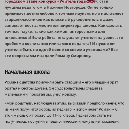
городском этапе конкурса «Учитель года-2026»
, став
лучшим педагогом в Нижнем Новгороде. Он не только
прививает детям любовь к точным наукам, но и наставляет
старшеклассников как классный руководитель и даже
занимает пост заместителя директора школы. Как сделать
точные науки, такие как химия, интересными для
школьников? Если ребята не слушают учителя на уроке, это
проблема воспитания или самого педагога? И нужно ли
учителю быть на одной волне со своими учениками? Все
эти вопросы мы и задали Роману Смирнову.
Начальная школа
Романа с детства приучили быть старшим – его младший брат,
братья и сёстры друзей. Он с удовольствием следил за
маленькими, помогал им, учил новому.
«Мои родители, наблюдая за этим, высказали предположение, что
из меня получится хороший педиатр, – вспоминает Роман. – С
этой мыслью я прожил до 11-го класса. Педиатром стать не
получилось, поступил в педагогический и ничуть не пожалел».