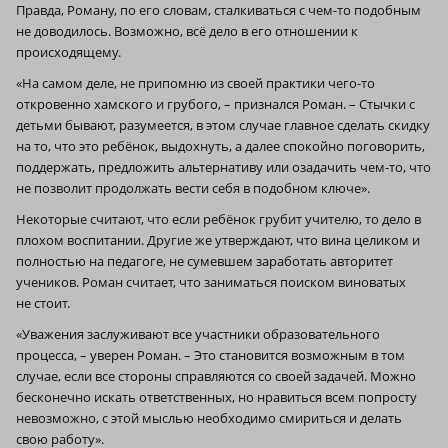
Правда, Роману, по его словам, сталкиваться с чем-то подобным
не доводилось. Возможно, всё дело в его отношении к
происходящему.
«На самом деле, не припомню из своей практики чего-то
откровенно хамского и грубого, – признался Роман. – Стычки с
детьми бывают, разумеется, в этом случае главное сделать скидку
на то, что это ребёнок, выдохнуть, а далее спокойно поговорить,
поддержать, предложить альтернативу или озадачить чем-то, что
не позволит продолжать вести себя в подобном ключе».
Некоторые считают, что если ребёнок грубит учителю, то дело в
плохом воспитании. Другие же утверждают, что вина целиком и
полностью на педагоге, не сумевшем заработать авторитет
учеников. Роман считает, что заниматься поиском виноватых
не стоит.
«Уважения заслуживают все участники образовательного
процесса, – уверен Роман. – Это становится возможным в том
случае, если все стороны справляются со своей задачей. Можно
бесконечно искать ответственных, но нравиться всем попросту
невозможно, с этой мыслью необходимо смириться и делать
свою работу».