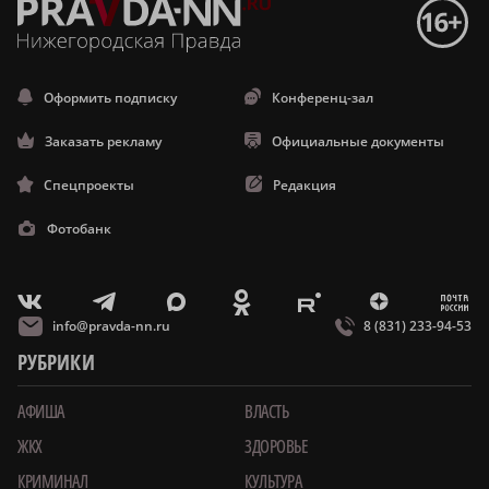
Оформить подписку
Конференц-зал
Заказать рекламу
Официальные документы
Спецпроекты
Редакция
Фотобанк
m
T
O
Z
X
E
V
info@pravda-nn.ru
8 (831) 233-94-53
РУБРИКИ
АФИША
ВЛАСТЬ
ЖКХ
ЗДОРОВЬЕ
КРИМИНАЛ
КУЛЬТУРА