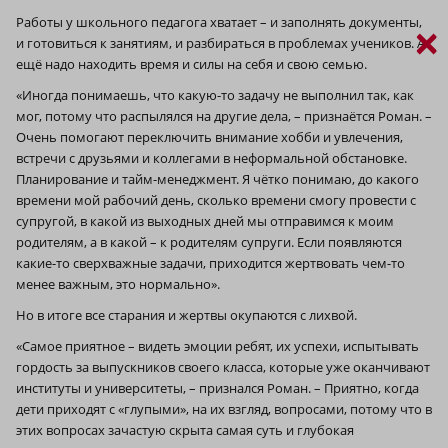
Работы у школьного педагога хватает – и заполнять документы,
×
и готовиться к занятиям, и разбираться в проблемах учеников. А
ещё надо находить время и силы на себя и свою семью.
«Иногда понимаешь, что какую-то задачу не выполнил так, как
мог, потому что распылялся на другие дела, – признаётся Роман. –
Очень помогают переключить внимание хобби и увлечения,
встречи с друзьями и коллегами в неформальной обстановке.
Планирование и тайм-менеджмент. Я чётко понимаю, до какого
времени мой рабочий день, сколько времени смогу провести с
супругой, в какой из выходных дней мы отправимся к моим
родителям, а в какой – к родителям супруги. Если появляются
какие-то сверхважные задачи, приходится жертвовать чем-то
менее важным, это нормально».
Но в итоге все старания и жертвы окупаются с лихвой.
«Самое приятное – видеть эмоции ребят, их успехи, испытывать
гордость за выпускников своего класса, которые уже оканчивают
институты и университеты, – признался Роман. – Приятно, когда
дети приходят с «глупыми», на их взгляд, вопросами, потому что в
этих вопросах зачастую скрыта самая суть и глубокая