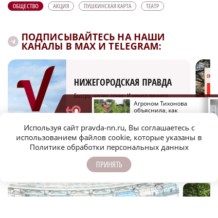
ОБЩЕСТВО
АКЦИЯ
ПУШКИНСКАЯ КАРТА
ТЕАТР
ПОДПИСЫВАЙТЕСЬ НА НАШИ
КАНАЛЫ В MAX И TELEGRAM:
НИЖЕГОРОДСКАЯ ПРАВДА
Быстро, честно, точно. И ничего лишнего
Роспотребнадзор назвал
Агроном Тихонова
водоемы Нижегородской
объяснила, как
области, где можно
правильно ухаживать за
купаться
огурцами в августе
Используя сайт pravda-nn.ru, Вы соглашаетесь с
использованием файлов cookie, которые указаны в
Политике обработки персональных данных
ПРИНЯТЬ
МОЛОДЕЖЬ МЕНЯЕТ МИР