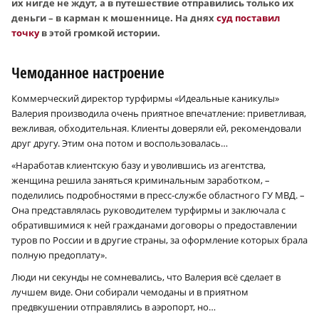
их нигде не ждут, а в путешествие отправились только их
деньги – в карман к мошеннице. На днях
суд поставил
точку
в этой громкой истории.
Чемоданное настроение
Коммерческий директор турфирмы «Идеальные каникулы»
Валерия производила очень приятное впечатление: приветливая,
вежливая, обходительная. Клиенты доверяли ей, рекомендовали
друг другу. Этим она потом и воспользовалась…
«Наработав клиентскую базу и уволившись из агентства,
женщина решила заняться криминальным заработком, –
поделились подробностями в пресс-службе областного ГУ МВД. –
Она представлялась руководителем турфирмы и заключала с
обратившимися к ней гражданами договоры о предоставлении
туров по России и в другие страны, за оформление которых брала
полную предоплату».
Люди ни секунды не сомневались, что Валерия всё сделает в
лучшем виде. Они собирали чемоданы и в приятном
предвкушении отправлялись в аэропорт, но…