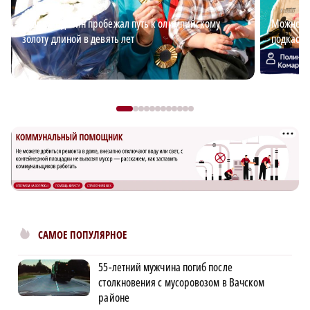
Андрей Вдовин пробежал путь к олимпийскому
Можно ли
золоту длиной в девять лет
подкаст 
САМОЕ ПОПУЛЯРНОЕ
55-летний мужчина погиб после
столкновения с мусоровозом в Вачском
районе