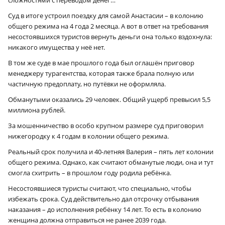
Суд в итоге устроил поездку для самой Анастасии – в колонию
общего режима на 4 года 2 месяца. А вот в ответ на требования
несостоявшихся туристов вернуть деньги она только вздохнула:
никакого имущества у неё нет.
В том же суде в мае прошлого года был оглашён приговор
менеджеру турагентства, которая также брала полную или
частичную предоплату, но путёвки не оформляла.
Обманутыми оказались 29 человек. Общий ущерб превысил 5,5
миллиона рублей.
За мошенничество в особо крупном размере суд приговорил
нижегородку к 4 годам в колонии общего режима.
Реальный срок получила и 40-летняя Валерия – пять лет колонии
общего режима. Однако, как считают обманутые люди, она и тут
смогла схитрить – в прошлом году родила ребёнка.
Несостоявшиеся туристы считают, что специально, чтобы
избежать срока. Суд действительно дал отсрочку отбывания
наказания – до исполнения ребёнку 14 лет. То есть в колонию
женщина должна отправиться не ранее 2039 года.