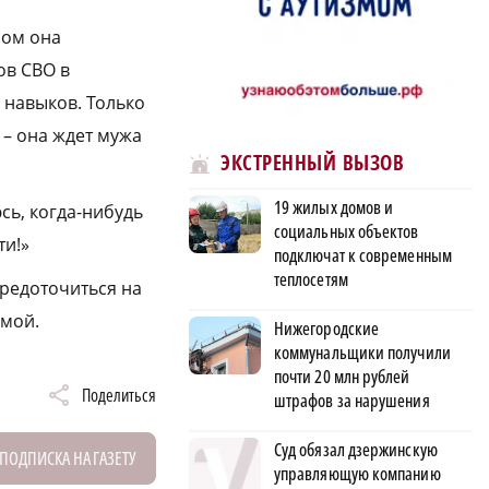
ром она
ов СВО в
 навыков. Только
 – она ждет мужа
ЭКСТРЕННЫЙ ВЫЗОВ
19 жилых домов и
сь, когда-нибудь
социальных объектов
ти!»
подключат к современным
теплосетям
средоточиться на
омой.
Нижегородские
коммунальщики получили
почти 20 млн рублей
Поделиться
штрафов за нарушения
Суд обязал дзержинскую
ПОДПИСКА НА ГАЗЕТУ
управляющую компанию