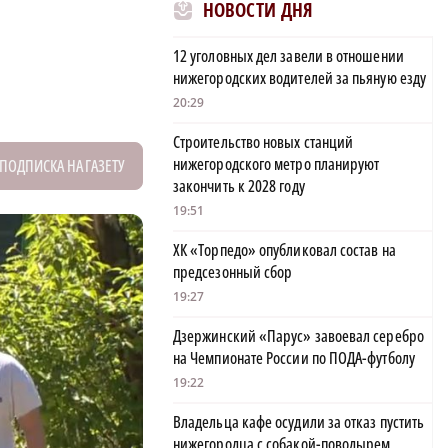
НОВОСТИ ДНЯ
12 уголовных дел завели в отношении
нижегородских водителей за пьяную езду
20:29
Строительство новых станций
нижегородского метро планируют
ПОДПИСКА НА ГАЗЕТУ
закончить к 2028 году
19:51
ХК «Торпедо» опубликовал состав на
предсезонный сбор
19:27
Дзержинский «Парус» завоевал серебро
на Чемпионате России по ПОДА-футболу
19:22
Владельца кафе осудили за отказ пустить
нижегородца с собакой-поводырем