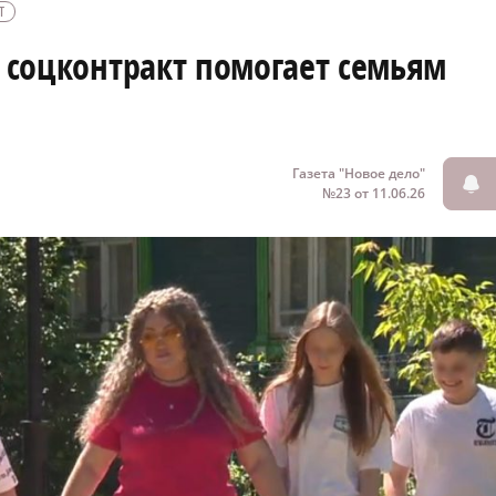
Т
й соцконтракт помогает семьям
Газета "Новое дело"
№23 от 11.06.26