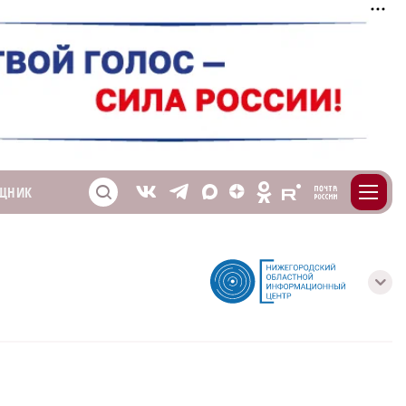
m
T
O
ЩНИК
Z
X
E
S
V
с