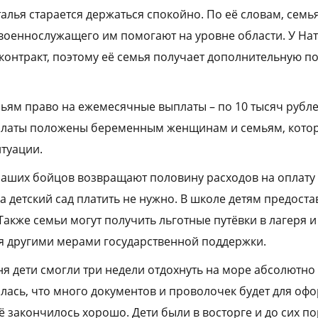
алья старается держаться спокойно. По её словам, семья
 военнослужащего им помогают на уровне области. У Н
онтракт, поэтому её семья получает дополнительную п
емьям право на ежемесячные выплаты – по 10 тысяч рубл
ыплаты положены беременным женщинам и семьям, котор
туации.
наших бойцов возвращают половину расходов на оплат
а детский сад платить не нужно. В школе детям предост
Также семьи могут получить льготные путёвки в лагеря и
я другими мерами государственной поддержки.
я дети смогли три недели отдохнуть на море абсолютно 
ялась, что много документов и проволочек будет для оф
всё закончилось хорошо. Дети были в восторге и до сих п