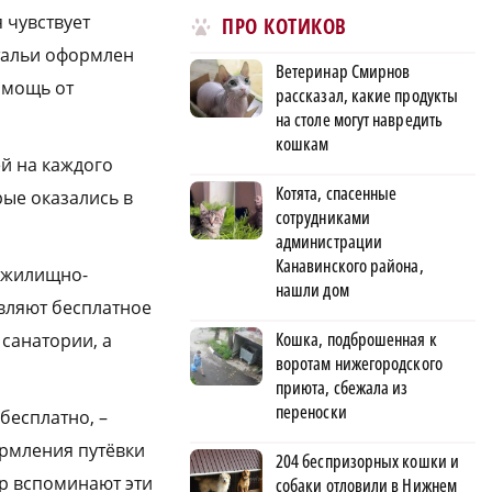
 чувствует
ПРО КОТИКОВ
атальи оформлен
Ветеринар Смирнов
омощь от
рассказал, какие продукты
на столе могут навредить
кошкам
ей на каждого
Котята, спасенные
ые оказались в
сотрудниками
администрации
Канавинского района,
у жилищно-
нашли дом
авляют бесплатное
Кошка, подброшенная к
 санатории, а
воротам нижегородского
приюта, сбежала из
переноски
бесплатно, –
ормления путёвки
204 беспризорных кошки и
ор вспоминают эти
собаки отловили в Нижнем