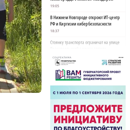
19:05
В Нижнем Новгороде откроют ИТ-центр
РФ и Киргизии кибербезопасности
18:37
Стоянку транспорта ограничат на улице
Красносельской с конца августа
18:37
СОЦРЕКЛАМА
Волонтеры обнаружили заброшенный
дом, в котором живет около 20 собак и
щенков
18:02
В Нижегородской области наградили
более 40 организаций к Дню строителя
17:57
Садыр Жапаров и Глеб Никитин провели