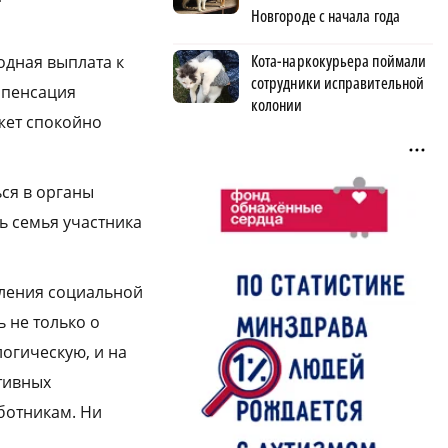
Новгороде с начала года
Кота-наркокурьера поймали
одная выплата к
сотрудники исправительной
мпенсация
колонии
жет спокойно
ся в органы
ь семья участника
вления социальной
 не только о
огическую, и на
тивных
ботникам. Ни