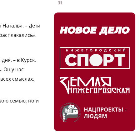
31
 Наталья. – Дети
 расплакались».
дня, – в Курск,
. Он у нас
всех смыслах,
вою семью, но и
НАЦПРОЕКТЫ -
ЛЮДЯМ