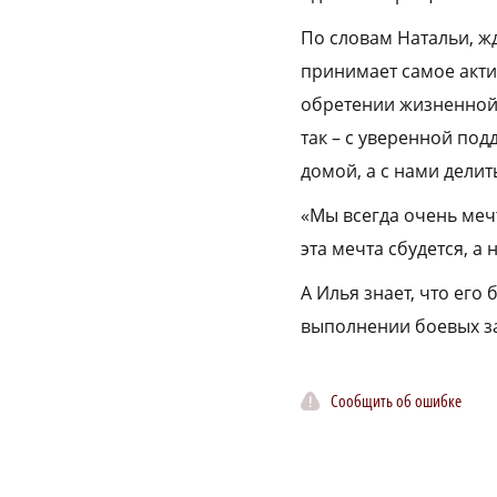
По словам Натальи, жд
принимает самое акти
обретении жизненной 
так – с уверенной по
домой, а с нами дели
«Мы всегда очень мечт
эта мечта сбудется, а
А Илья знает, что его
выполнении боевых за
Сообщить об ошибке