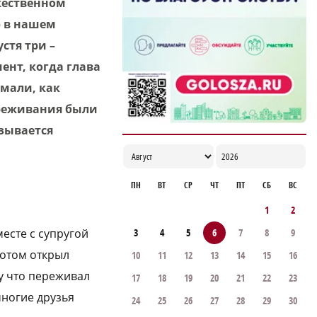
рабочую встречу в Киргизии
жественном
17:38
ю в нашем
стя три –
ент, когда глава
имали, как
переживания были
зывается
ПН
ВТ
СР
ЧТ
ПТ
СБ
ВС
1
2
3
4
5
6
7
8
9
месте с супругой
потом открыл
10
11
12
13
14
15
16
у что переживал
17
18
19
20
21
22
23
многие друзья
24
25
26
27
28
29
30