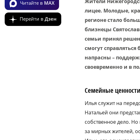
Жители Нижегородск
Читайте в
MAX
лицее. Молодые, кр
Перейти в
Дзен
регионе стало больш
близнецы Святослав 
семьи принял решен
смогут справляться 
напрасны – поддерж
своевременно и в п
Семейные ценност
Илья служит на передо
Натальей они предста
собственное дело. Но
за мирных жителей, ос