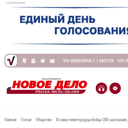
СОЦРЕКЛАМА
ЧТО ИЗМЕНИТСЯ С 1 АВГУСТА
ЧТО 
L
n
s
M
H
e
Главная
•
Статьи
•
Общество
•
В семье нижегородца-бойца СВО рассказали,