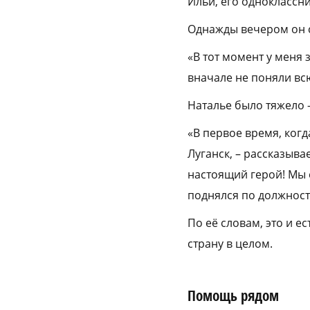
Ильи, его одноклассни
Однажды вечером он с
«В тот момент у меня 
вначале не поняли всю
Наталье было тяжело 
«В первое время, когда
Луганск, – рассказыва
настоящий герой! Мы 
поднялся по должности
По её словам, это и е
страну в целом.
Помощь рядом