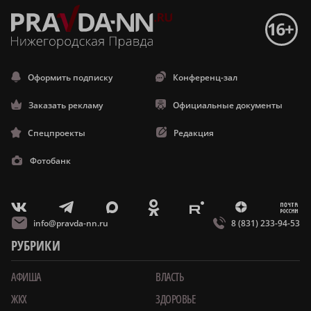
Оформить подписку
Конференц-зал
Заказать рекламу
Официальные документы
Спецпроекты
Редакция
Фотобанк
m
T
O
Z
X
E
V
info@pravda-nn.ru
8 (831) 233-94-53
РУБРИКИ
АФИША
ВЛАСТЬ
ЖКХ
ЗДОРОВЬЕ