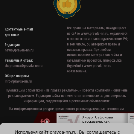
Все права на материалы, находящиеся
Контактные e‑mail
на сайте www.pravda-nn.ru, охраняются
для связи:
в соответствии с законодательством РФ,
в том числе, об авторском праве и
Редакция:
смежных правах. При любом
news@pravda-nn.ru
использовании материалов сайта и
Рекламный отдел:
сателлитных проектов, гиперссылка
sheptunova@pravda-nn.ru
(hyperlink) www.pravda-nn.ru
обязательна.
Общие вопросы:
info@pravda-nn.ru
Публикации с пометкой «На правах рекламы», «Новости компании» оплачены
рекламодателем. Редакция сайта не несет ответственности за достоверность
информации, содержащейся в рекламных объявлениях.
На информационном ресурсе применяются рекомендательные технологии:
mirtesen
,
smi2
.
Нижегородец получил
Хирург Сафонова
разрыв диафрагмы
рассказала, как
после падения с кровати
выглядит добавочная
молочная железа в
Используя сайт pravda-nn.ru, Вы соглашаетесь с
подмышке
© 1997 - 2026 Газета «Нижегородская правда»