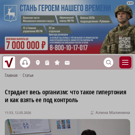
h
S
L
n
s
M
Главная
•
Статьи
Страдает весь организм: что такое гипертония
и как взять ее под контроль
Алина Малинина
11:53, 12.05.2026