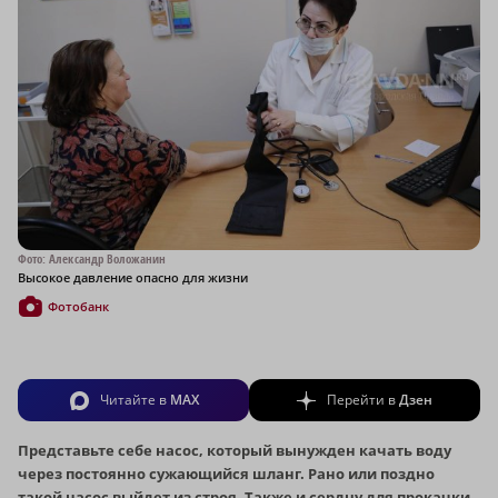
Фото: Александр Воложанин
Высокое давление опасно для жизни
Фотобанк
Читайте в
MAX
Перейти в
Дзен
Представьте себе насос, который вынужден качать воду
через постоянно сужающийся шланг. Рано или поздно
такой насос выйдет из строя. Также и сердцу для прокачки