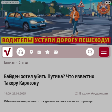
СОЦРЕКЛАМА
h
S
L
n
s
M
Главная
•
Статьи
Байден хотел убить Путина? Что известно
Такеру Карлсону
Вадим Андрюхин
19:09, 29.01.2025
Обвинения американского журналиста пока никто не опроверг