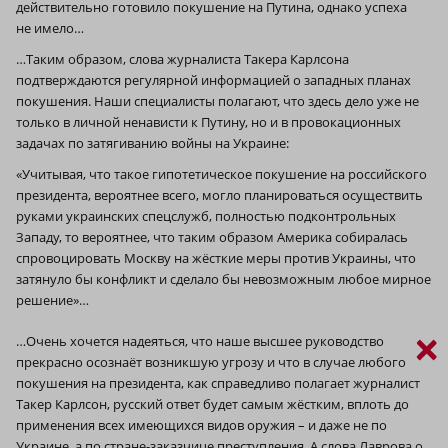
действительно готовило покушение на Путина, однако успеха
не имело…
…Таким образом, слова журналиста Такера Карлсона
подтверждаются регулярной информацией о западных планах
покушения. Наши специалисты полагают, что здесь дело уже не
только в личной ненависти к Путину, но и в провокационных
задачах по затягиванию войны на Украине:
«Учитывая, что такое гипотетическое покушение на российского
президента, вероятнее всего, могло планироваться осуществить
руками украинских спецслужб, полностью подконтрольных
Западу, то вероятнее, что таким образом Америка собиралась
спровоцировать Москву на жёсткие меры против Украины, что
затянуло бы конфликт и сделало бы невозможным любое мирное
решение»…
×
…Очень хочется надеяться, что наше высшее руководство
прекрасно осознаёт возникшую угрозу и что в случае любого
покушения на президента, как справедливо полагает журналист
Такер Карлсон, русский ответ будет самым жёстким, вплоть до
применения всех имеющихся видов оружия – и даже не по
Украине, а по стране-заказчице преступления. А слова Лаврова о