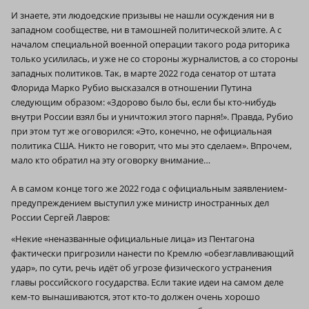
И знаете, эти людоедские призывы не нашли осуждения ни в
западном сообществе, ни в тамошней политической элите. А с
началом специальной военной операции такого рода риторика
только усилилась, и уже не со стороны журналистов, а со стороны
западных политиков. Так, в марте 2022 года сенатор от штата
Флорида Марко Рубио высказался в отношении Путина
следующим образом: «Здорово было бы, если бы кто-нибудь
внутри России взял бы и уничтожил этого парня!». Правда, Рубио
при этом тут же оговорился: «Это, конечно, не официальная
политика США. Никто не говорит, что мы это сделаем». Впрочем,
мало кто обратил на эту оговорку внимание…
А в самом конце того же 2022 года с официальным заявлением-
предупреждением выступил уже министр иностранных дел
России Сергей Лавров:
«Некие «неназванные официальные лица» из Пентагона
фактически пригрозили нанести по Кремлю «обезглавливающий
удар», по сути, речь идёт об угрозе физического устранения
главы российского государства. Если такие идеи на самом деле
кем-то вынашиваются, этот кто-то должен очень хорошо