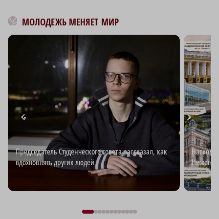
МОЛОДЕЖЬ МЕНЯЕТ МИР
Председатель Студенческого совета рассказал, как
Наскольк
вдохновлять других людей
Нижегоро