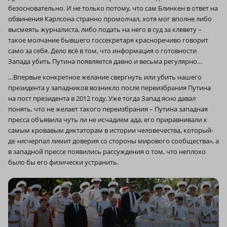
безосновательно. И не только потому, что сам Блинкен в ответ на
обвинения Карлсона странно промолчал, хотя мог вполне либо
высмеять журналиста, либо подать на него в суд за клевету –
такое молчание бывшего госсекретаря красноречиво говорит
само за себя. Дело всё в том, что информация о готовности
Запада убить Путина появляется давно и весьма регулярно…
…Впервые конкретное желание свергнуть или убить нашего
президента у западников возникло после переизбрания Путина
на пост президента в 2012 году. Уже тогда Запад ясно давал
понять, что не желает такого переизбрания – Путина западная
пресса объявила чуть ли не исчадием ада, его приравнивали к
самым кровавым диктаторам в истории человечества, который-
де «исчерпал лимит доверия со стороны мирового сообщества», а
в западной прессе появились рассуждения о том, что неплохо
было бы его физически устранить.