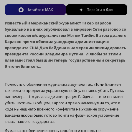
Читайте в
MAX
Перейти в
Дзен
Известный американский журналист Такер Карлсон
буквально на днях опубликовал в мировой Сети разговор со
своим коллегой, журналистом Мэтом Таиби. В этом диалоге
Карлсон прямо обвинил ушедшую администрацию
президента США Джо Байдена в намерении ликвидировать
президента России Владимира Путина. И якобы за этими
планами стоял бывший теперь государственный секретарь
Энтони Блинкен…
Полностью обвинения журналиста звучали так: «Тони Блинкен
так сильно продвигал украинскую войну, пытаясь убить Путина,
например… Что делала администрация Байдена — они пытались
убить Путина». В общем, Карлсон прямо намекнул на то, что в
ходе нынешнего военного конфликта на Украине окружение
Байдена якобы было готово пойти на физическое устранение
главы нашего государства.
Думаю, это обвинение очень серьёзно и отнюдь не