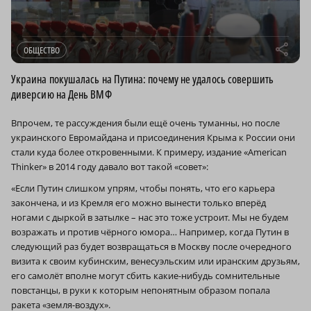
r
ОБЩЕСТВО
Украина покушалась на Путина: почему не удалось совершить
диверсию на День ВМФ
Впрочем, те рассуждения были ещё очень туманны, но после
украинского Евромайдана и присоединения Крыма к России они
стали куда более откровенными. К примеру, издание «American
Thinker» в 2014 году давало вот такой «совет»:
«Если Путин слишком упрям, чтобы понять, что его карьера
закончена, и из Кремля его можно вынести только вперёд
ногами с дыркой в затылке – нас это тоже устроит. Мы не будем
возражать и против чёрного юмора… Например, когда Путин в
следующий раз будет возвращаться в Москву после очередного
визита к своим кубинским, венесуэльским или иранским друзьям,
его самолёт вполне могут сбить какие-нибудь сомнительные
повстанцы, в руки к которым непонятным образом попала
ракета «земля-воздух».