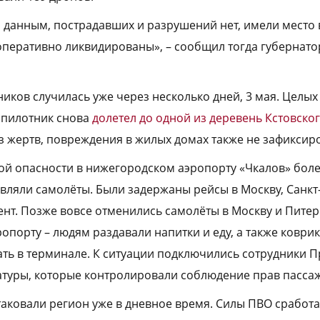
данным, пострадавших и разрушений нет, имели место
оперативно ликвидированы», – сообщил тогда губернато
иков случилась уже через несколько дней, 3 мая. Целых
спилотник снова
долетел до одной из деревень Кстовско
з жертв, повреждения в жилых домах также не зафиксир
ной опасности в нижегородском аэропорту «Чкалов» боле
вляли самолёты. Были задержаны рейсы в Москву, Санкт
ент. Позже вовсе отменились самолёты в Москву и Пите
ропорту – людям раздавали напитки и еду, а также коври
ть в терминале. К ситуации подключились сотрудники 
туры, которые контролировали соблюдение прав пасса
таковали регион уже в дневное время. Силы ПВО сработа