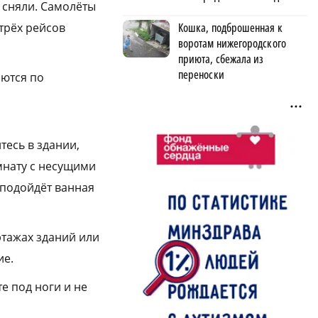
е сняли. Самолёты
Кошка, подброшенная к
трёх рейсов
воротам нижегородского
приюта, сбежала из
переноски
яются по
тесь в здании,
омнату с несущими
о подойдёт ванная
этажах зданий или
ие.
е под ноги и не