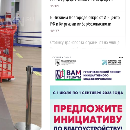
19:05
В Нижнем Новгороде откроют ИТ-центр
РФ и Киргизии кибербезопасности
18:37
Стоянку транспорта ограничат на улице
Красносельской с конца августа
18:37
СОЦРЕКЛАМА
Волонтеры обнаружили заброшенный
дом, в котором живет около 20 собак и
щенков
18:02
В Нижегородской области наградили
более 40 организаций к Дню строителя
17:57
Садыр Жапаров и Глеб Никитин провели