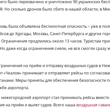
Всего было перехвачено и уничтожено 90 украинских бес
. Но сколько дронов было сбито в нашей области, в М
овь была объявлена беспилотная опасность – уже в пол
йсов до Хурга­ды, Москвы, Санкт-Петербурга и других го
. Ограничения продлились около 13 часов. Туристам пр
 Но даже когда ограничения сняли, не все смогли сразу 
граничения на приём и отправку воздушных судов в Ни
рт «Чкалов» принимает и отправляет рейсы по согласова
анами. Меры приняты для обеспечения безопасности по
жбе аэропорта.
ь нижегородский аэропорт стал принимать рейсы вместо
ия на приём и вылет судов. Всего наша
воздушная гаван