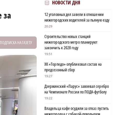
НОВОСТИ ДНЯ
 за
12 уголовных дел завели в отношении
нижегородских водителей за пьяную езду
20:29
Строительство новых станций
нижегородского метро планируют
ПОДПИСКА НА ГАЗЕТУ
закончить к 2028 году
19:51
ХК «Торпедо» опубликовал состав на
предсезонный сбор
19:27
Дзержинский «Парус» завоевал серебро
на Чемпионате России по ПОДА-футболу
19:22
Владельца кафе осудили за отказ пустить
нижегородца с собакой-поводырем