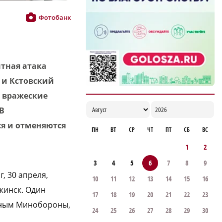
рабочую встречу в Киргизии
17:38
Фотобанк
тная атака
и Кстовский
м вражеские
 В
я и отменяются
ПН
ВТ
СР
ЧТ
ПТ
СБ
ВС
1
2
3
4
5
6
7
8
9
, 30 апреля,
10
11
12
13
14
15
16
жинск. Один
17
18
19
20
21
22
23
анным Минобороны,
24
25
26
27
28
29
30