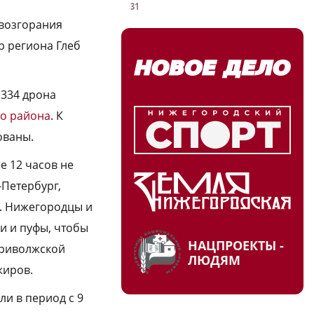
31
 возгорания
р региона Глеб
 334 дрона
го района
. К
ованы.
е 12 часов не
-Петербург,
р. Нижегородцы и
ки и пуфы, чтобы
НАЦПРОЕКТЫ -
Приволжской
ЛЮДЯМ
жиров.
ли в период с 9