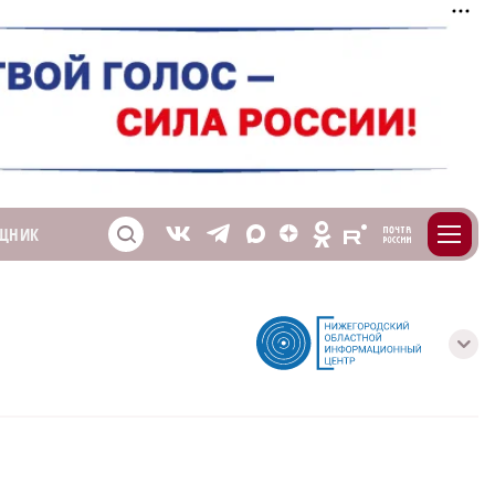
m
T
O
ЩНИК
Z
X
E
S
V
с