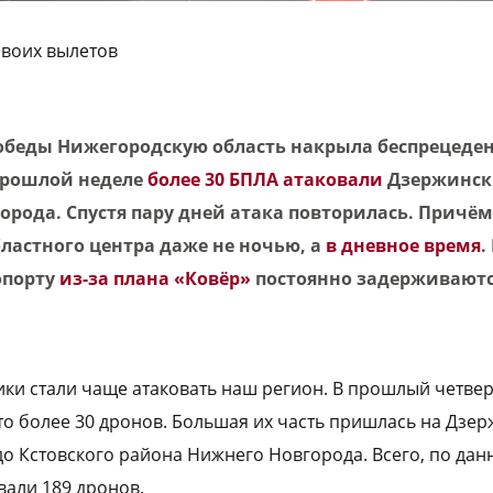
своих вылетов
обеды Нижегородскую область накрыла беспрецеден
прошлой неделе
более 30 БПЛА атаковали
Дзержинск 
орода. Спустя пару дней атака повторилась. Причё
ластного центра даже не ночью, а
в дневное время
.
опорту
из-за плана «Ковёр»
постоянно задерживаютс
ки стали чаще атаковать наш регион. В прошлый четверг
о более 30 дронов. Большая их часть пришлась на Дзер
до Кстовского района Нижнего Новгорода. Всего, по д
овали 189 дронов.