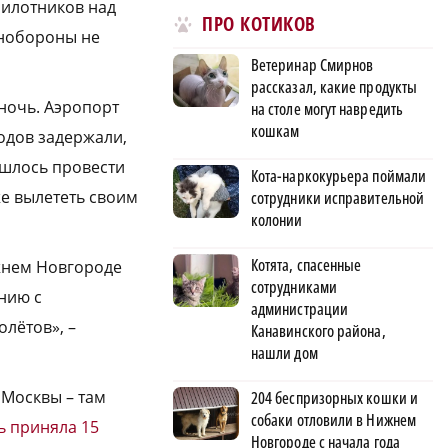
пилотников над
ПРО КОТИКОВ
инобороны не
Ветеринар Смирнов
рассказал, какие продукты
ночь. Аэропорт
на столе могут навредить
кошкам
родов задержали,
ишлось провести
Кота-наркокурьера поймали
же вылететь своим
сотрудники исправительной
колонии
Котята, спасенные
жнем Новгороде
сотрудниками
нию с
администрации
лётов», –
Канавинского района,
нашли дом
 Москвы – там
204 беспризорных кошки и
собаки отловили в Нижнем
ь приняла 15
Новгороде с начала года