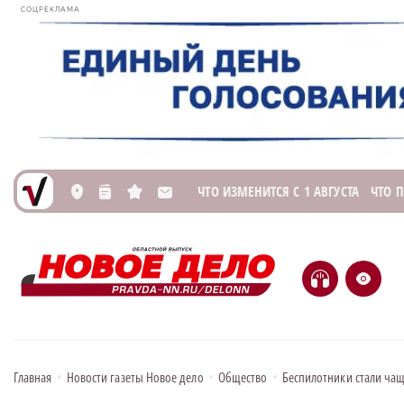
СОЦРЕКЛАМА
ЧТО ИЗМЕНИТСЯ С 1 АВГУСТА
ЧТО 
L
n
s
M
H
e
Главная
•
Новости газеты Новое дело
•
Общество
•
Беспилотники стали чащ