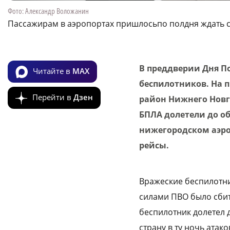
Фото: Александр Воложанин
Пассажирам в аэропортах пришлосьпо полдня ждать 
В преддверии Дня П
Читайте в
MAX
беспилотников. На 
Перейти в
Дзен
район Нижнего Новг
БПЛА долетели до об
нижегородском аэр
рейсы.
Вражеские беспилотни
силами ПВО было сбит
беспилотник долетел 
страну в ту ночь атак