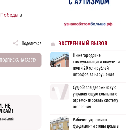
ь Победы
в
ЭКСТРЕННЫЙ ВЫЗОВ
Поделиться
Нижегородские
ПОДПИСКА НА ГАЗЕТУ
коммунальщики получили
почти 20 млн рублей
штрафов за нарушения
Суд обязал дзержинскую
управляющую компанию
отремонтировать систему
, НЕ
отопления
ЛКАЙ!
а событий
Рабочие укрепляют
фундамент и стены дома в