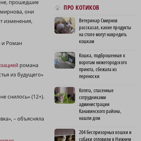
чане, прошедшие
ПРО КОТИКОВ
 Смирнова, они
Ветеринар Смирнов
т изменения,
рассказал, какие продукты
на столе могут навредить
кошкам
 и Роман
Кошка, подброшенная к
воротам нижегородского
изацией
романа
приюта, сбежала из
стья из будущего»
переноски
Котята, спасенные
не снилось» (12+).
сотрудниками
администрации
Канавинского района,
нашли дом
вка», – объясняла
204 беспризорных кошки и
собаки отловили в Нижнем
новую