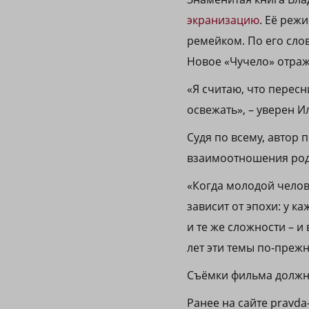
экранизацию
. Её реж
ремейком. По его сло
Новое «Чучело» отра
«Я считаю, что перес
освежать», – уверен И
Судя по всему, автор
взаимоотношения роди
«Когда молодой челове
зависит от эпохи: у к
и те же сложности – и
лет эти темы по-прежн
Съёмки фильма должны
Ранее на сайте pravda