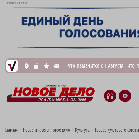
СОЦРЕКЛАМА
ЧТО ИЗМЕНИТСЯ С 1 АВГУСТА
ЧТО 
L
n
s
M
H
e
Главная
•
Новости газеты Новое дело
•
Культура
•
Героев культового совет