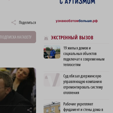
Поделиться
ПОДПИСКА НА ГАЗЕТУ
ЭКСТРЕННЫЙ ВЫЗОВ
19 жилых домов и
социальных объектов
подключат к современным
теплосетям
Суд обязал дзержинскую
управляющую компанию
отремонтировать систему
отопления
Рабочие укрепляют
фундамент и стены дома в
r