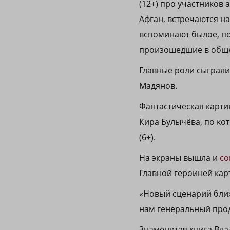
(12+) про участников
Афган, встречаются на
вспоминают былое, п
произошедшие в общес
Главные роли сыграли
Мадянов.
Фантастическая картин
Кира Булычёва, по кот
(6+).
На экраны вышла и
со
Главной героиней кар
«Новый сценарий ближ
нам генеральный про
Знаменитая книга Вла