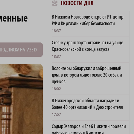
НОВОСТИ ДНЯ
еменные
В Нижнем Новгороде откроют ИТ-центр
РФ и Киргизии кибербезопасности
18:37
Стоянку транспорта ограничат на улице
Красносельской с конца августа
ПОДПИСКА НА ГАЗЕТУ
18:37
Волонтеры обнаружили заброшенный
дом, в котором живет около 20 собак и
щенков
18:02
В Нижегородской области наградили
более 40 организаций к Дню строителя
17:57
Садыр Жапаров и Глеб Никитин провели
рабочую встречу в Киргизии