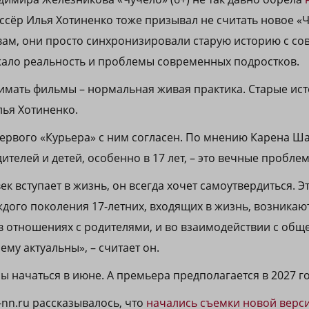
иссёр Илья Хотиненко тоже призывал не считать новое «Ч
вам, они просто синхронизировали старую историю с с
жало реальность и проблемы современных подростков.
нимать фильмы – нормальная живая практика. Старые ис
лья Хотиненко.
 первого «Курьера» с ним согласен. По мнению Карена Ш
телей и детей, особенно в 17 лет, – это вечные пробле
к вступает в жизнь, он всегда хочет самоутвердиться. Э
аждого поколения 17-летних, входящих в жизнь, возника
 в отношениях с родителями, и во взаимодействии с обще
ему актуальны», – считает он.
 начаться в июне. А премьера предполагается в 2027 го
-nn.ru рассказывалось, что
начались съемки новой верс