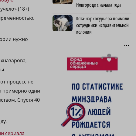
Новгороде с начала года
учело» (18+)
овременностью.
Кота-наркокурьера поймали
сотрудники исправительной
колонии
тории нужно
ахназарова,
мы.
тот процесс не
ют примерно одни
ством. Спустя 40
ду.
ии сериала