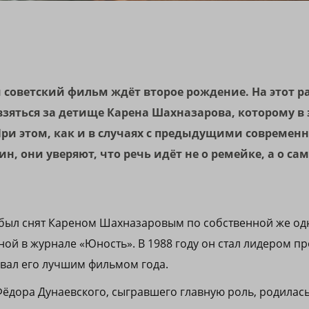
 советский фильм ждёт второе рождение. На этот р
зяться за детище Карена Шахназарова, которому в 
 При этом, как и в случаях с предыдущими совреме
н, они уверяют, что речь идёт не о ремейке, а о с
) был снят Кареном Шахназаровым по собственной же о
ой в журнале «Юность». В 1988 году он стал лидером пр
звал его лучшим фильмом года.
Фёдора Дунаевского, сыгравшего главную роль, родилась