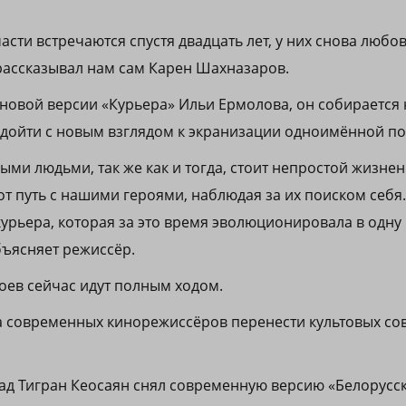
асти встречаются спустя двадцать лет, у них снова любов
 рассказывал нам сам Карен Шахназаров.
новой версии «Курьера» Ильи Ермолова, он собирается
одойти с новым взглядом к экранизации одноимённой по
ыми людьми, так же как и тогда, стоит непростой жизне
т путь с нашими героями, наблюдая за их поиском себя
курьера, которая за это время эволюционировала в одну
бъясняет режиссёр.
оев сейчас идут полным ходом.
а современных кинорежиссёров перенести культовых сов
азад Тигран Кеосаян снял современную версию «Белорусс