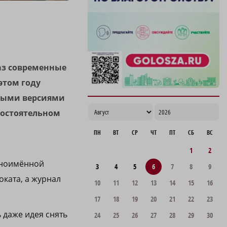
На 12% снизилось число травмированных
людей на Горьковской магистрали
16:36
аз современные
этом году
нными версиями
амостоятельном
ПН
ВТ
СР
ЧТ
ПТ
СБ
ВС
1
2
дноимённой
3
4
5
6
7
8
9
оката, а журнал
10
11
12
13
14
15
16
17
18
19
20
21
22
23
 даже идея снять
24
25
26
27
28
29
30