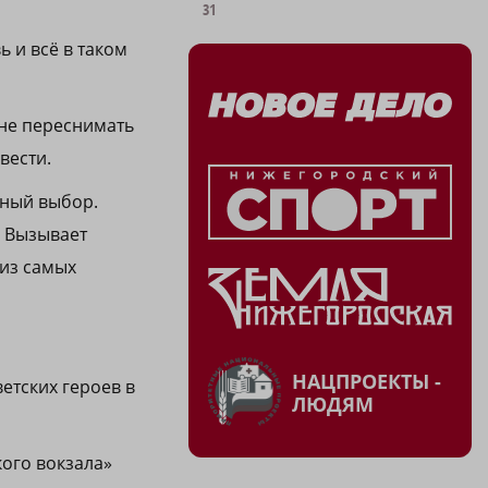
31
ь и всё в таком
 не переснимать
вести.
нный выбор.
. Вызывает
 из самых
НАЦПРОЕКТЫ -
етских героев в
ЛЮДЯМ
кого вокзала»