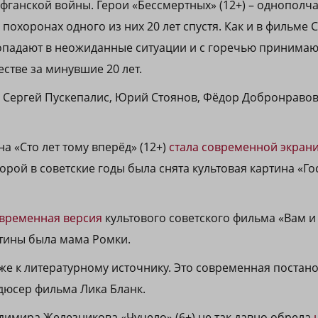
 афганской войны. Герои «Бессмертных» (12+) – однопол
 похоронах одного из них 20 лет спустя. Как и в фильме
опадают в неожиданные ситуации и с горечью принимаю
тве за минувшие 20 лет.
 Сергей Пускепалис, Юрий Стоянов, Фёдор Добронравов
а «Сто лет тому вперёд» (12+)
стала современной экран
орой в советские годы была снята культовая картина «Го
временная версия
культового советского фильма «Вам и 
тины была мама Ромки.
е к литературному источнику. Это современная постано
дюсер фильма Лика Бланк.
димира Железникова «Чучело» (6+) не так давно обрела