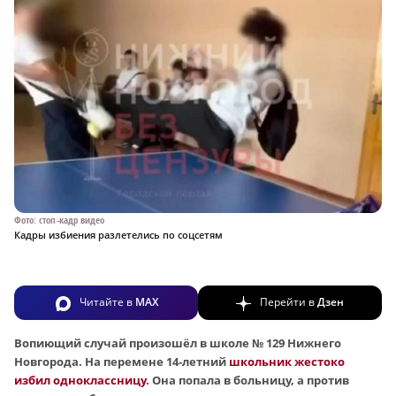
Фото: стоп-кадр видео
Кадры избиения разлетелись по соцсетям
Читайте в
MAX
Перейти в
Дзен
Вопиющий случай произошёл в школе № 129 Нижнего
Новгорода. На перемене 14-летний
школьник жестоко
избил одноклассницу
. Она попала в больницу, а против