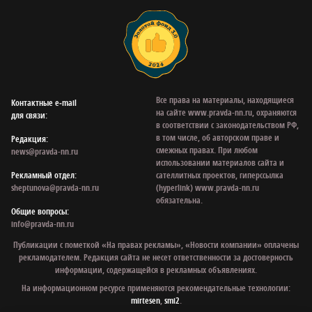
Все права на материалы, находящиеся
Контактные e‑mail
на сайте www.pravda-nn.ru, охраняются
для связи:
в соответствии с законодательством РФ,
в том числе, об авторском праве и
Редакция:
смежных правах. При любом
news@pravda-nn.ru
использовании материалов сайта и
Рекламный отдел:
сателлитных проектов, гиперссылка
sheptunova@pravda-nn.ru
(hyperlink) www.pravda-nn.ru
обязательна.
Общие вопросы:
info@pravda-nn.ru
Публикации с пометкой «На правах рекламы», «Новости компании» оплачены
рекламодателем. Редакция сайта не несет ответственности за достоверность
информации, содержащейся в рекламных объявлениях.
На информационном ресурсе применяются рекомендательные технологии:
mirtesen
,
smi2
.