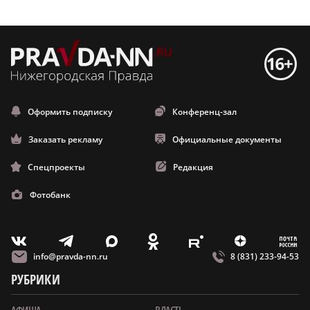
Оформить подписку
Конференц-зал
Заказать рекламу
Официальные документы
Спецпроекты
Редакция
Фотобанк
m
T
O
Z
X
E
V
info@pravda-nn.ru
8 (831) 233-94-53
РУБРИКИ