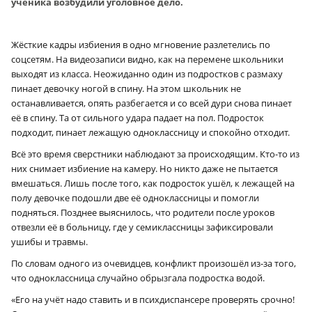
ученика возбудили уголовное дело.
Жёсткие кадры избиения в одно мгновение разлетелись по
соцсетям. На видеозаписи видно, как на перемене школьники
выходят из класса. Неожиданно один из подростков с размаху
пинает девочку ногой в спину. На этом школьник не
останавливается, опять разбегается и со всей дури снова пинает
её в спину. Та от сильного удара падает на пол. Подросток
подходит, пинает лежащую одноклассницу и спокойно отходит.
Всё это время сверстники наблюдают за происходящим. Кто-то из
них снимает избиение на камеру. Но никто даже не пытается
вмешаться. Лишь после того, как подросток ушёл, к лежащей на
полу девочке подошли две её одноклассницы и помогли
подняться. Позднее выяснилось, что родители после уроков
отвезли её в больницу, где у семиклассницы зафиксировали
ушибы и травмы.
По словам одного из очевидцев, конфликт произошёл из-за того,
что одноклассница случайно обрызгала подростка водой.
«Его на учёт надо ставить и в психдиспансере проверять срочно!