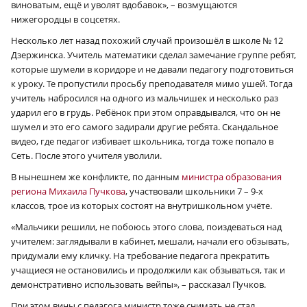
виноватым, ещё и уволят вдобавок», – возмущаются
нижегородцы в соцсетях.
Несколько лет назад похожий случай произошёл в школе № 12
Дзержинска. Учитель математики сделал замечание группе ребят,
которые шумели в коридоре и не давали педагогу подготовиться
к уроку. Те пропустили просьбу преподавателя мимо ушей. Тогда
учитель набросился на одного из мальчишек и несколько раз
ударил его в грудь. Ребёнок при этом оправдывался, что он не
шумел и это его самого задирали другие ребята. Скандальное
видео, где педагог избивает школьника, тогда тоже попало в
Сеть. После этого учителя уволили.
В нынешнем же конфликте, по данным
министра образования
региона Михаила Пучкова
, участвовали школьники 7 – 9‑х
классов, трое из которых состоят на внутри­школьном учёте.
«Мальчики решили, не побоюсь этого слова, поиздеваться над
учителем: заглядывали в кабинет, мешали, начали его обзывать,
придумали ему кличку. На требование педагога прекратить
учащиеся не остановились и продолжили как обзываться, так и
демонстративно использовать вейпы», – рассказал Пучков.
При этом вины с педагога министр тоже снимать не стал.