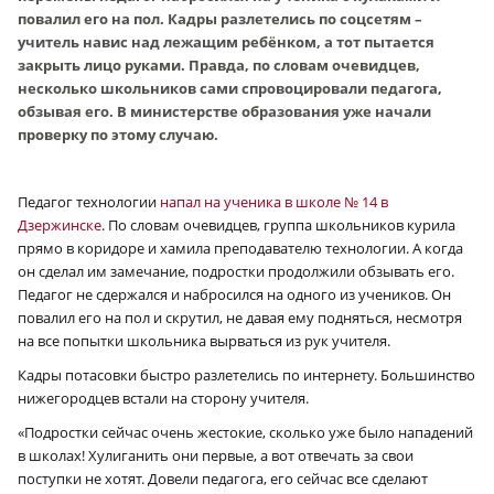
повалил его на пол. Кадры разлетелись по соцсетям –
учитель навис над лежащим ребёнком, а тот пытается
закрыть лицо руками. Правда, по словам очевидцев,
несколько школьников сами спровоцировали педагога,
обзывая его. В министерстве образования уже начали
проверку по этому случаю.
Педагог технологии
напал на ученика в школе № 14 в
Дзержинске
. По словам очевидцев, группа школьников курила
прямо в коридоре и хамила преподавателю технологии. А когда
он сделал им замечание, подростки продолжили обзывать его.
Педагог не сдержался и набросился на одного из учеников. Он
повалил его на пол и скрутил, не давая ему подняться, несмотря
на все попытки школьника вырваться из рук учителя.
Кадры потасовки быстро разлетелись по интернету. Большинство
нижегородцев встали на сторону учителя.
«Подростки сейчас очень жестокие, сколько уже было нападений
в школах! Хулиганить они первые, а вот отвечать за свои
поступки не хотят. Довели педагога, его сейчас все сделают