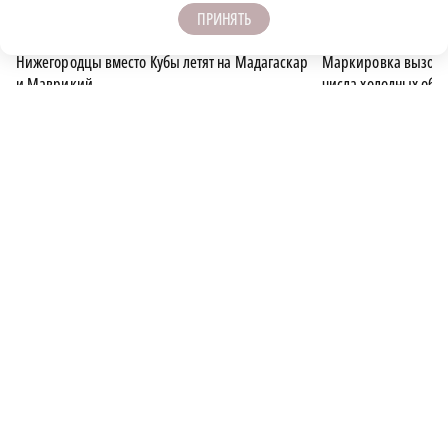
ПРИНЯТЬ
r
ОБЩЕСТВО
НОВОСТИ КОМПАНИИ
Нижегородцы вместо Кубы летят на Мадагаскар
Маркировка вызово
и Маврикий
числа холодных обз
ОБЩЕСТВО
МЕГАФОН
ПОДПИСЫВАЙТЕСЬ НА НАШИ
КАНАЛЫ В MAX И TELEGRAM:
НИЖЕГОРОДСКАЯ ПРАВДА
Быстро, честно, точно. И ничего лишнего