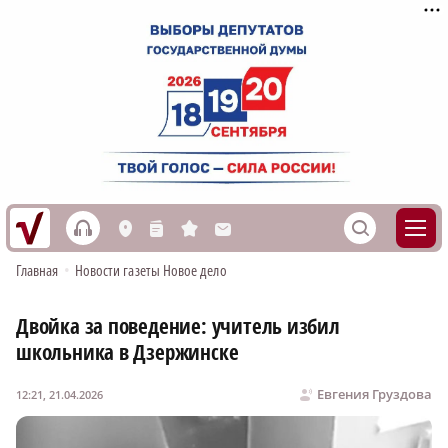
h
S
L
n
s
M
Главная
•
Новости газеты Новое дело
Двойка за поведение: учитель избил
школьника в Дзержинске
Евгения Груздова
12:21, 21.04.2026