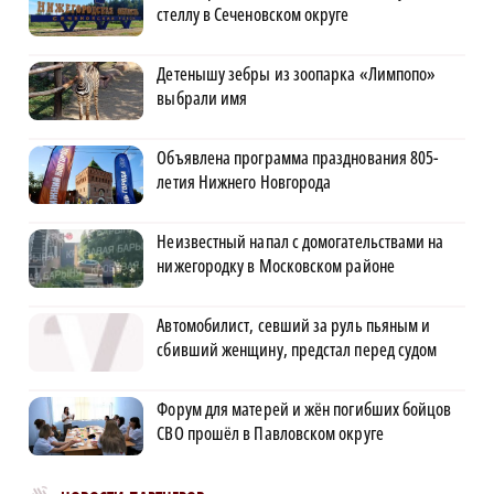
стеллу в Сеченовском округе
Детенышу зебры из зоопарка «Лимпопо»
выбрали имя
Объявлена программа празднования 805-
летия Нижнего Новгорода
Неизвестный напал с домогательствами на
нижегородку в Московском районе
Автомобилист, севший за руль пьяным и
сбивший женщину, предстал перед судом
Форум для матерей и жён погибших бойцов
СВО прошёл в Павловском округе
Новости МирТесен