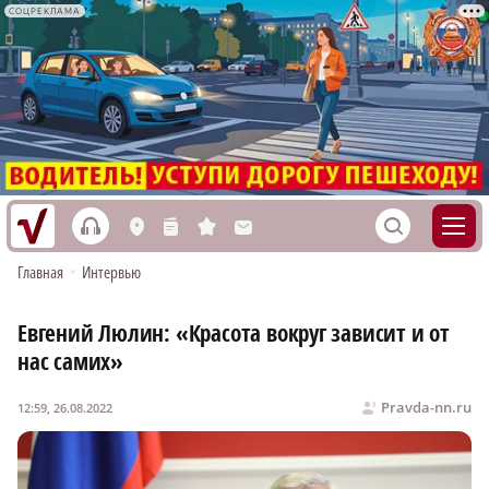
СОЦРЕКЛАМА
h
S
L
n
s
M
Главная
•
Интервью
Евгений Люлин: «Красота вокруг зависит и от
нас самих»
Pravda-nn.ru
12:59, 26.08.2022