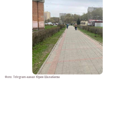
a
a
Фото: Telegram-канал Юрия Шалабаева
Фо