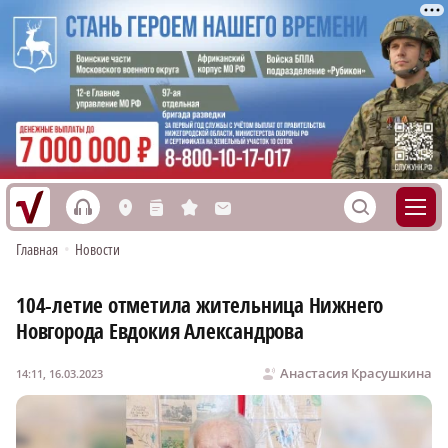
h
S
L
n
s
M
Главная
•
Новости
104-летие отметила жительница Нижнего
Новгорода Евдокия Александрова
Анастасия Красушкина
14:11, 16.03.2023