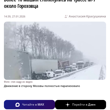
около Гороховца
Анастасия Красушкина
14:39, 27.01.2026
Фото: стоп-кадр из видео
Движение в сторону Москвы полностью парализовало
Читайте в
MAX
Перейти в
Дзен