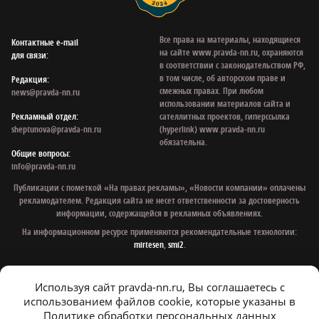
Все права на материалы, находящиеся
Контактные e‑mail
на сайте www.pravda-nn.ru, охраняются
для связи:
в соответствии с законодательством РФ,
в том числе, об авторском праве и
Редакция:
смежных правах. При любом
news@pravda-nn.ru
использовании материалов сайта и
Рекламный отдел:
сателлитных проектов, гиперссылка
sheptunova@pravda-nn.ru
(hyperlink) www.pravda-nn.ru
обязательна.
Общие вопросы:
info@pravda-nn.ru
Публикации с пометкой «На правах рекламы», «Новости компании» оплачены
рекламодателем. Редакция сайта не несет ответственности за достоверность
информации, содержащейся в рекламных объявлениях.
На информационном ресурсе применяются рекомендательные технологии:
mirtesen
,
smi2
.
Используя сайт pravda-nn.ru, Вы соглашаетесь с
© 1997 - 2026 Газета «Нижегородская правда»
использованием файлов cookie, которые указаны в
Политика конфиденциальности
Политике обработки персональных данных