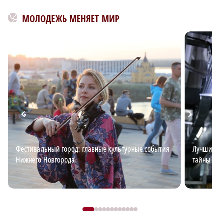
МОЛОДЕЖЬ МЕНЯЕТ МИР
Фестивальный город: главные культурные события
Лучший э
Нижнего Новгорода
тайны эл