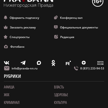
Оформить подписку
Конференц-зал
Заказать рекламу
Официальные документы
Спецпроекты
Редакция
Фотобанк
m
T
O
Z
X
E
V
info@pravda-nn.ru
8 (831) 233-94-53
РУБРИКИ
АФИША
ВЛАСТЬ
ЖКХ
ЗДОРОВЬЕ
КРИМИНАЛ
КУЛЬТУРА