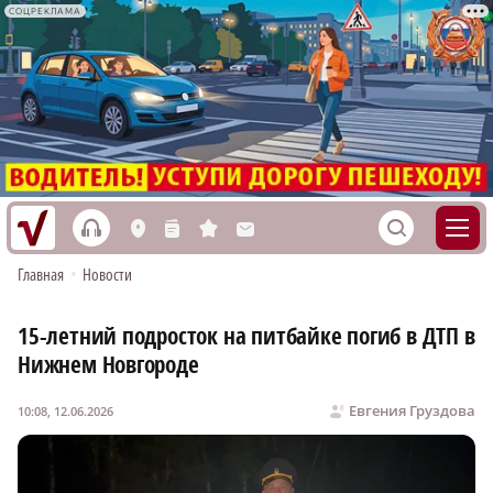
СОЦРЕКЛАМА
h
S
L
n
s
M
Главная
•
Новости
15-летний подросток на питбайке погиб в ДТП в
Нижнем Новгороде
Евгения Груздова
10:08, 12.06.2026