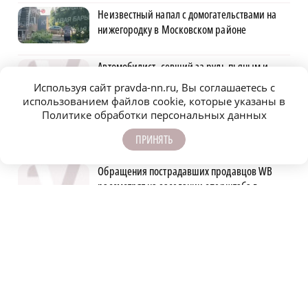
Неизвестный напал с домогательствами на
нижегородку в Московском районе
Автомобилист, севший за руль пьяным и
сбивший женщину, предстал перед судом
Используя сайт pravda-nn.ru, Вы соглашаетесь с
использованием файлов cookie, которые указаны в
Политике обработки персональных данных
Форум для матерей и жён погибших бойцов
СВО прошёл в Павловском округе
ПРИНЯТЬ
Обращения пострадавших продавцов WB
рассмотрят на заседании оперштаба в
августе
Детенышу зебры из зоопарка «Лимпопо»
выбрали имя
Нижегородская область вошла в число
лидеров научно-популярного туризма