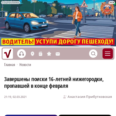
СОЦРЕКЛАМА
h
S
L
n
s
M
Главная
•
Новости
Завершены поиски 16-летней нижегородки,
пропавшей в конце февраля
Анастасия Прибутковская
21:19, 02.03.2021