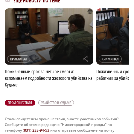
ЕЩЁ НОВОСТИ ПО ТЕМЕ
r
КРИМИНАЛ
КРИМИНАЛ
Пожизненный срок за четыре смерти:
Пожизненный срок 
вспоминаем подробности жестокого убийства на
работник за убийств
Кудьме
ПРОИСШЕСТВИЯ
УБИЙСТВО В КУДЬМЕ
Стали свидетелем происшествия, знаете участников события?
Сообщите об этом в редакцию "Нижегородской правды" по
телефону
(831) 233-94-53
или отправьте сообщение на почту