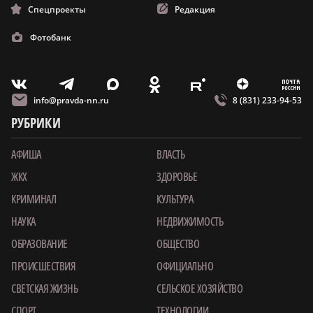
Спецпроекты
Редакция
Фотобанк
m
T
O
Z
X
E
V
info@pravda-nn.ru
8 (831) 233-94-53
РУБРИКИ
АФИША
ВЛАСТЬ
ЖКХ
ЗДОРОВЬЕ
КРИМИНАЛ
КУЛЬТУРА
НАУКА
НЕДВИЖИМОСТЬ
ОБРАЗОВАНИЕ
ОБЩЕСТВО
ПРОИСШЕСТВИЯ
ОФИЦИАЛЬНО
СВЕТСКАЯ ЖИЗНЬ
СЕЛЬСКОЕ ХОЗЯЙСТВО
СПОРТ
ТЕХНОЛОГИИ