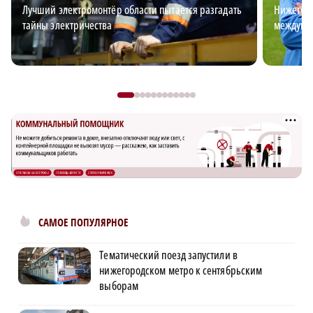
Лучший электромонтёр области пытается разгадать
Нижегоро
тайны электричества
междуна
САМОЕ ПОПУЛЯРНОЕ
Тематический поезд запустили в
нижегородском метро к сентябрьским
выборам