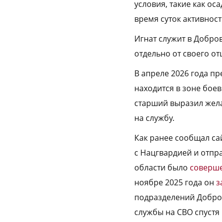
условия, такие как ос
время суток активнос
Игнат служит в Добро
отдельно от своего от
В апреле 2026 года пр
находится в зоне боев
старший выразил жел
на службу.
Как ранее сообщал сай
с Нацгвардией и отпр
области было
соверш
ноябре 2025 года он
з
подразделений Добров
службы на СВО спустя 