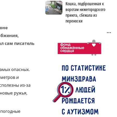
Кошка, подброшенная к
воротам нижегородского
приюта, сбежала из
переноски
зоне
абжения,
ал сам писатель
самых опасных.
ометров и
сполезны из-за
оновые ружья,
 погодные