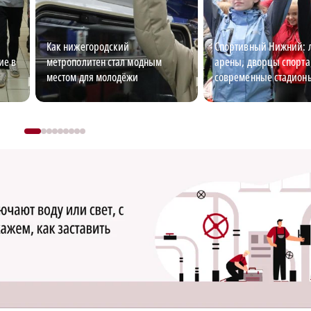
Как нижегородский
Спортивный Нижний: 
ие в
метрополитен стал модным
арены, дворцы спорта
местом для молодёжи
современные стадион