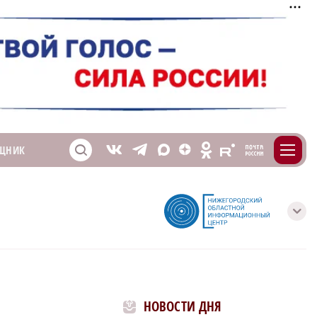
m
T
O
ЩНИК
Z
X
E
S
V
с
НОВОСТИ ДНЯ