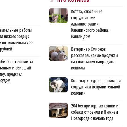
Котята, спасенные
сотрудниками
администрации
Канавинского района,
вительные работы
нашли дом
ил нижегородец с
м по алиментам 700
 рублей
Ветеринар Смирнов
рассказал, какие продукты
на столе могут навредить
обилист, севший за
кошкам
пьяным и сбивший
ну, предстал
 судом
Кота-наркокурьера поймали
сотрудники исправительной
колонии
204 беспризорных кошки и
собаки отловили в Нижнем
Новгороде с начала года