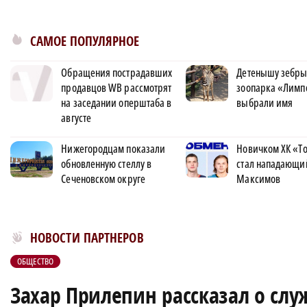
САМОЕ ПОПУЛЯРНОЕ
Обращения пострадавших
Детенышу зебры
продавцов WB рассмотрят
зоопарка «Лимп
на заседании оперштаба в
выбрали имя
августе
Нижегородцам показали
Новичком ХК «Т
обновленную стеллу в
стал нападающи
Сеченовском округе
Максимов
Новости МирТесен
НОВОСТИ ПАРТНЕРОВ
ОБЩЕСТВО
Захар Прилепин рассказал о слу