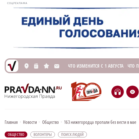
СОЦРЕКЛАМА
ЧТО ИЗМЕНИТСЯ С 1 АВГУСТА
ЧТО 
L
n
s
M
H
e
Главная
•
Новости
•
Общество
•
163 нижегородца пропали без вести в мае
ОБЩЕСТВО
ВОЛОНТЕРЫ
ПОИСК ЛЮДЕЙ