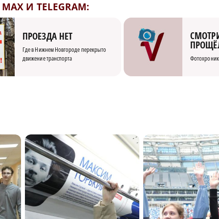
MAX И TELEGRAM:
СМОТРИ
ПРОЕЗДА НЕТ
ПРОЩЁ
Где в Нижнем Новгороде перекрыто
движение транспорта
Фотохроник