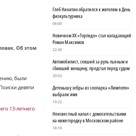
Глеб Никитин обратился к жителям в День
физкультурника
06:00
Новичком ХК «Торпедо» стал нападающий
Роман Максимов
овек. Об этом
22:30
Автомобилист, севший за руль пьяным и
сбивший женщину, предстал перед судом
20:02
лению, были
Поиски девяти
Детенышу зебры из зоопарка «Лимпопо»
выбрали имя
19:22
го 13-летнего
Неизвестный напал с домогательствами
на нижегородку в Московском районе
18:10