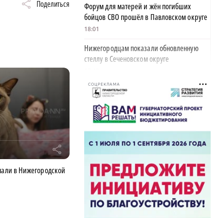
Поделиться
Форум для матерей и жён погибших
бойцов СВО прошёл в Павловском округе
18:01
Нижегородцам показали обновленную
стеллу в Сеченовском округе
17:43
СОЦРЕКЛАМА
Исправительные работы получил
нижегородец с долгом по алиментам 700
тысяч рублей
17:37
Обращения пострадавших продавцов WB
r
рассмотрят на заседании оперштаба в
августе
пали в Нижегородской
17:21
Нижегородская область вошла в число
лидеров научно-популярного туризма
17:10