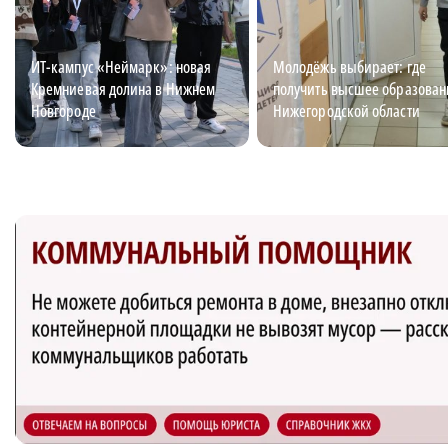
ИТ-кампус «Неймарк»: новая
Молодёжь выбирает: где
Кремниевая долина в Нижнем
получить высшее образован
Новгороде
Нижегородской области