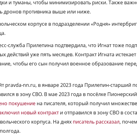
адки и туманы, чтобы минимизировать риски. Также важно
ть дронов противника выше или ниже.
вольческом корпусе в подразделении «Родня» интербри
ца.
есс-служба Прилепина подтвердила, что Игнат тоже подп
ых действий уже пять месяцев. Контракт Игната истекает
ание, чтобы его сын получил военное образование пер
т pravda-nn.ru, в январе 2023 года Прилепин-старший п
авился в зону СВО. В мае 2023 года в посёлке Пионерск
ено покушение
на писателя, который получил множестве
аключил новый контракт
и отправился в зону СВО в сост
ольческого корпуса. На днях
писатель рассказал
, поче
полгода.