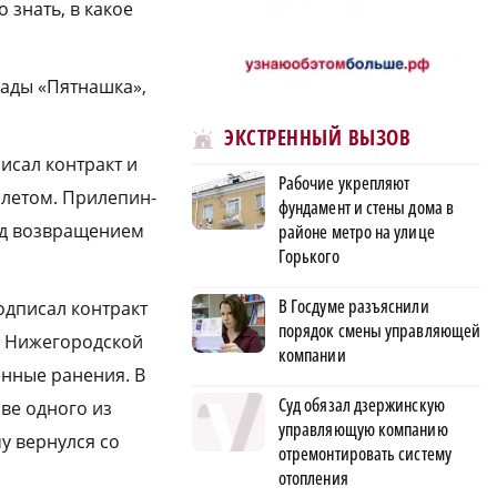
 знать, в какое
гады «Пятнашка»,
ЭКСТРЕННЫЙ ВЫЗОВ
исал контракт и
Рабочие укрепляют
 летом. Прилепин-
фундамент и стены дома в
ед возвращением
районе метро на улице
Горького
В Госдуме разъяснили
одписал контракт
порядок смены управляющей
ий Нижегородской
компании
нные ранения. В
Суд обязал дзержинскую
аве одного из
управляющую компанию
му вернулся со
отремонтировать систему
отопления