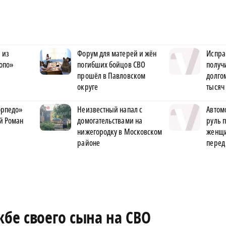
 из
Форум для матерей и жён
Испра
опо»
погибших бойцов СВО
получ
прошёл в Павловском
долго
округе
тысяч
орпедо»
Неизвестный напал с
Автом
й Роман
домогательствами на
руль 
нижегородку в Московском
женщи
районе
перед
жбе своего сына на СВО