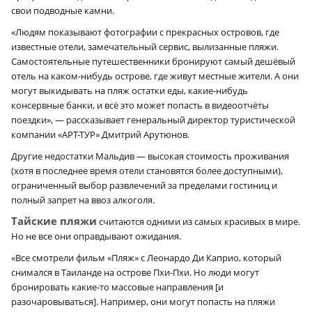
свои подводные камни.
«Людям показывают фотографии с прекрасных островов, где
известные отели, замечательный сервис, вылизанные пляжи.
Самостоятельные путешественники бронируют самый дешёвый
отель на каком-нибудь острове, где живут местные жители. А они
могут выкидывать на пляж остатки еды, какие-нибудь
консервные банки, и всё это может попасть в видеоотчёты
поездки», — рассказывает генеральный директор туристической
компании «АРТ-ТУР» Дмитрий Арутюнов.
Другие недостатки Мальдив — высокая стоимость проживания
(хотя в последнее время отели становятся более доступными),
ограниченный выбор развлечений за пределами гостиниц и
полный запрет на ввоз алкоголя.
Тайские пляжи
считаются одними из самых красивых в мире.
Но не все они оправдывают ожидания.
«Все смотрели фильм «Пляж» с Леонардо Ди Каприо, который
снимался в Таиланде на острове Пхи-Пхи. Но люди могут
бронировать какие-то массовые направления [и
разочаровываться]. Например, они могут попасть на пляжи