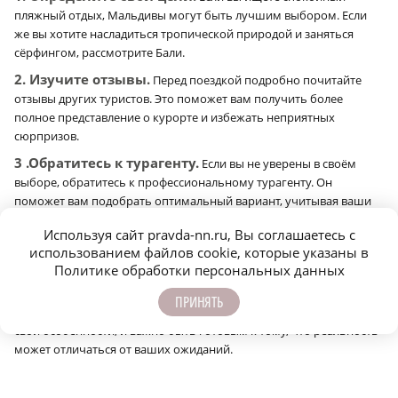
пляжный отдых, Мальдивы могут быть лучшим выбором. Если
же вы хотите насладиться тропической природой и заняться
сёрфингом, рассмотрите Бали.
2. Изучите отзывы.
Перед поездкой подробно почитайте
отзывы других туристов. Это поможет вам получить более
полное представление о курорте и избежать неприятных
сюрпризов.
3 .Обратитесь к турагенту.
Если вы не уверены в своём
выборе, обратитесь к профессиональному турагенту. Он
поможет вам подобрать оптимальный вариант, учитывая ваши
пожелания и бюджет.
Используя сайт pravda-nn.ru, Вы соглашаетесь с
4. Планируйте заранее.
Не откладывайте планирование
использованием файлов cookie, которые указаны в
отпуска на последний момент. Это поможет вам избежать
Политике обработки персональных данных
спешки и ошибок.
ПРИНЯТЬ
5. Будьте готовы к компромиссам.
Каждый курорт имеет
свои особенности, и важно быть готовым к тому, что реальность
может отличаться от ваших ожиданий.
Сообщить об ошибке
Поделиться