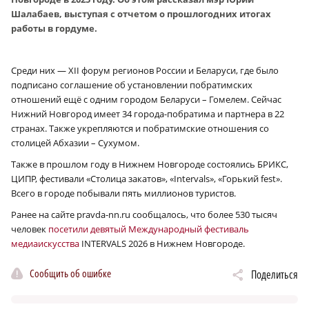
Шалабаев, выступая с отчетом о прошлогодних итогах
работы в гордуме.
Среди них — XII форум регионов России и Беларуси, где было
подписано соглашение об установлении побратимских
отношений ещё с одним городом Беларуси – Гомелем. Сейчас
Нижний Новгород имеет 34 города-побратима и партнера в 22
странах. Также укрепляются и побратимские отношения со
столицей Абхазии – Сухумом.
Также в прошлом году в Нижнем Новгороде состоялись БРИКС,
ЦИПР, фестивали «Столица закатов», «Intervals», «Горький fest».
Всего в городе побывали пять миллионов туристов.
Ранее на сайте pravda-nn.ru сообщалось, что более 530 тысяч
человек
посетили девятый Международный фестиваль
медиаискусства
INTERVALS 2026 в Нижнем Новгороде.
Сообщить об ошибке
Поделиться