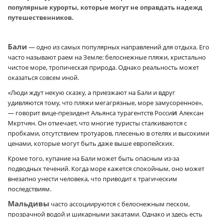
популярные курорты, которые могут не оправдать надежд
путешественников.
Бали
— одно из самых популярных направлений для отдыха. Его
часто называют раем на Земле: белоснежные пляжи, кристально
чистое море, тропическая природа. Однако реальность может
оказаться совсем иной.
«Люди ждут некую сказку, а приезжают на Бали и вдруг
удивляются тому, что пляжи мегагрязные, море замусоренное»,
и
— говорит вице-президент Альянса турагентств Росси
Алексан
Мкртчян. Он отмечает, что многие туристы сталкиваются с
пробками, отсутствием тротуаров, плесенью в отелях и высокими
ценами, которые могут быть даже выше европейских.
Кроме того, купание на Бали может быть опасным из-за
подводных течений. Когда море кажется спокойным, оно может
внезапно унести человека, что приводит к трагическим
последствиям.
Мальдивы
часто ассоциируются с белоснежным песком,
прозрачной водой и шикарными закатами. Однако и здесь есть