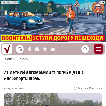
СОЦРЕКЛАМА
h
S
L
n
s
M
Главная
•
Новости
21-летний автомобилист погиб в ДТП с
«перевертышем»
Мария Петрова
13:37, 11.05.2026