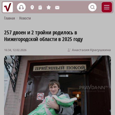
h
S
L
n
s
M
Главная
•
Новости
257 двоен и 2 тройни родилось в
Нижегородской области в 2025 году
Анастасия Красушкина
16:34, 12.02.2026