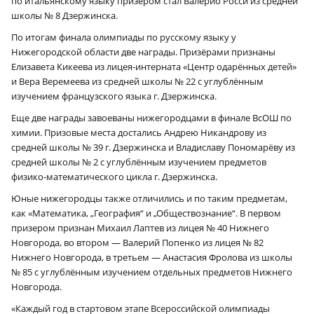
по итальянскому языку призером стал Валерио Росси из средней
школы № 8 Дзержинска.
По итогам финала олимпиады по русскому языку у
Нижегородской области две награды. Призёрами признаны
Елизавета Кикеева из лицея-интерната «Центр одарённых детей»
и Вера Веремеева из средней школы № 22 с углублённым
изучением французского языка г. Дзержинска.
Еще две награды завоеваны нижегородцами в финале ВсОШ по
химии. Призовые места достались Андрею Никандрову из
средней школы № 39 г. Дзержинска и Владиславу Пономарёву из
средней школы № 2 с углублённым изучением предметов
физико-математического цикла г. Дзержинска.
Юные нижегородцы также отличились и по таким предметам,
как «Математика, „География“ и „Обществознание“. В первом
призером признан Михаил Лаптев из лицея № 40 Нижнего
Новгорода, во втором — Валерий Попенко из лицея № 82
Нижнего Новгорода, в третьем — Анастасия Фролова из школы
№ 85 с углублённым изучением отдельных предметов Нижнего
Новгорода.
«Каждый год в стартовом этапе Всероссийской олимпиады