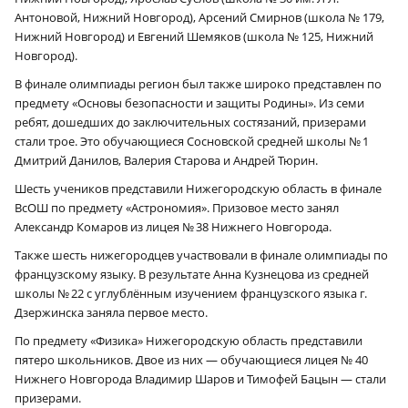
Антоновой, Нижний Новгород), Арсений Смирнов (школа № 179,
Нижний Новгород) и Евгений Шемяков (школа № 125, Нижний
Новгород).
В финале олимпиады регион был также широко представлен по
предмету «Основы безопасности и защиты Родины». Из семи
ребят, дошедших до заключительных состязаний, призерами
стали трое. Это обучающиеся Сосновской средней школы № 1
Дмитрий Данилов, Валерия Старова и Андрей Тюрин.
Шесть учеников представили Нижегородскую область в финале
ВсОШ по предмету «Астрономия». Призовое место занял
Александр Комаров из лицея № 38 Нижнего Новгорода.
Также шесть нижегородцев участвовали в финале олимпиады по
французскому языку. В результате Анна Кузнецова из средней
школы № 22 с углублённым изучением французского языка г.
Дзержинска заняла первое место.
По предмету «Физика» Нижегородскую область представили
пятеро школьников. Двое из них — обучающиеся лицея № 40
Нижнего Новгорода Владимир Шаров и Тимофей Бацын — стали
призерами.