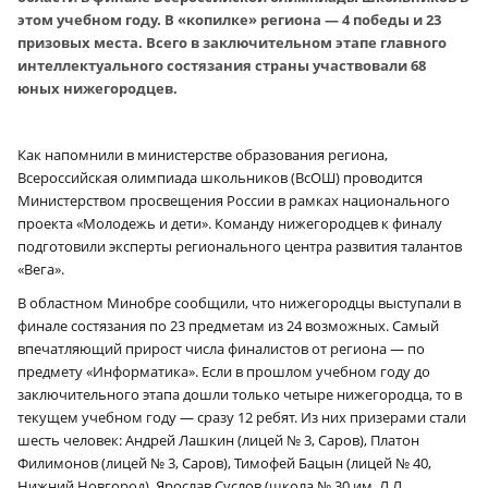
этом учебном году. В «копилке» региона — 4 победы и 23
призовых места. Всего в заключительном этапе главного
интеллектуального состязания страны участвовали 68
юных нижегородцев.
Как напомнили в министерстве образования региона,
Всероссийская олимпиада школьников (ВсОШ) проводится
Министерством просвещения России в рамках национального
проекта «Молодежь и дети». Команду нижегородцев к финалу
подготовили эксперты регионального центра развития талантов
«Вега».
В областном Минобре сообщили, что нижегородцы выступали в
финале состязания по 23 предметам из 24 возможных. Самый
впечатляющий прирост числа финалистов от региона — по
предмету «Информатика». Если в прошлом учебном году до
заключительного этапа дошли только четыре нижегородца, то в
текущем учебном году — сразу 12 ребят. Из них призерами стали
шесть человек: Андрей Лашкин (лицей № 3, Саров), Платон
Филимонов (лицей № 3, Саров), Тимофей Бацын (лицей № 40,
Нижний Новгород), Ярослав Суслов (школа № 30 им. Л Л.