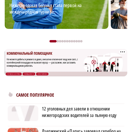
Нижегородская бегунья стала первой на
Мультим
международном турнире
САМОЕ ПОПУЛЯРНОЕ
12 уголовных дел завели в отношении
нижегородских водителей за пьяную езду
Дзержинский «Парус» завоевал серебро на