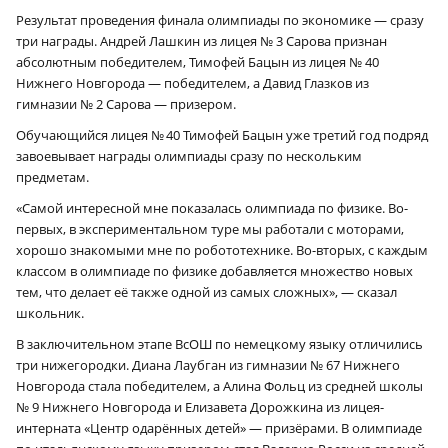
Результат проведения финала олимпиады по экономике — сразу
три награды. Андрей Лашкин из лицея № 3 Сарова признан
абсолютным победителем, Тимофей Бацын из лицея № 40
Нижнего Новгорода — победителем, а Давид Глазков из
гимназии № 2 Сарова — призером.
Обучающийся лицея № 40 Тимофей Бацын уже третий год подряд
завоевывает награды олимпиады сразу по нескольким
предметам.
«Самой интересной мне показалась олимпиада по физике. Во-
первых, в экспериментальном туре мы работали с моторами,
хорошо знакомыми мне по робототехнике. Во-вторых, с каждым
классом в олимпиаде по физике добавляется множество новых
тем, что делает её также одной из самых сложных», — сказал
школьник.
В заключительном этапе ВсОШ по немецкому языку отличились
три нижегородки. Диана Лаубган из гимназии № 67 Нижнего
Новгорода стала победителем, а Алина Фольц из средней школы
№ 9 Нижнего Новгорода и Елизавета Дорожкина из лицея-
интерната «Центр одарённых детей» — призёрами. В олимпиаде