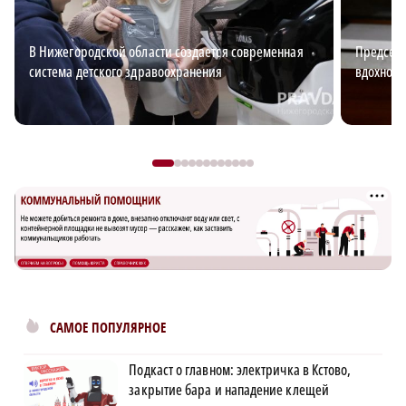
В Нижегородской области создается современная
Председа
система детского здравоохранения
вдохновл
САМОЕ ПОПУЛЯРНОЕ
Подкаст о главном: электричка в Кстово,
закрытие бара и нападение клещей